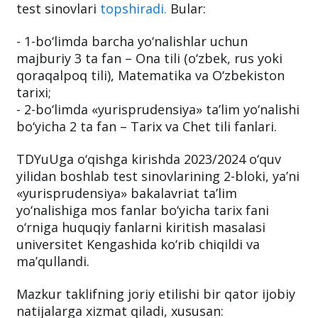
test sinovlari
topshiradi.
Bular:
- 1-bo‘limda barcha yo‘nalishlar uchun
majburiy 3 ta fan – Ona tili (o‘zbek, rus yoki
qoraqalpoq tili), Matematika va O‘zbekiston
tarixi;
- 2-bo‘limda «yurisprudensiya» ta’lim yo‘nalishi
bo‘yicha 2 ta fan – Tarix va Chet tili fanlari.
TDYuUga o‘qishga kirishda 2023/2024 o‘quv
yilidan boshlab test sinovlarining 2-bloki, ya’ni
«yurisprudensiya» bakalavriat ta’lim
yo‘nalishiga mos fanlar bo‘yicha tarix fani
o‘rniga huquqiy fanlarni kiritish masalasi
universitet Kengashida ko‘rib chiqildi va
ma’qullandi.
Mazkur taklifning joriy etilishi bir qator ijobiy
natijalarga xizmat qiladi, xususan: