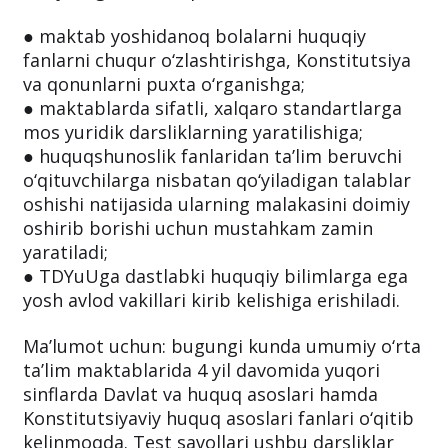
● maktab yoshidanoq bolalarni huquqiy
fanlarni chuqur o‘zlashtirishga, Konstitutsiya
va qonunlarni puxta o‘rganishga;
● maktablarda sifatli, xalqaro standartlarga
mos yuridik darsliklarning yaratilishiga;
● huquqshunoslik fanlaridan ta’lim beruvchi
o‘qituvchilarga nisbatan qo‘yiladigan talablar
oshishi natijasida ularning malakasini doimiy
oshirib borishi uchun mustahkam zamin
yaratiladi;
● TDYuUga dastlabki huquqiy bilimlarga ega
yosh avlod vakillari kirib kelishiga erishiladi.
Ma’lumot uchun: bugungi kunda umumiy o‘rta
ta’lim maktablarida 4 yil davomida yuqori
sinflarda Davlat va huquq asoslari hamda
Konstitutsiyaviy huquq asoslari fanlari o‘qitib
kelinmoqda. Test savollari ushbu darsliklar