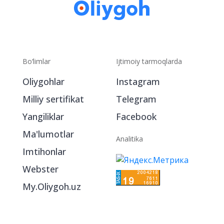
Bo‘limlar
Ijtimoiy tarmoqlarda
Oliygohlar
Instagram
Milliy sertifikat
Telegram
Yangiliklar
Facebook
Ma'lumotlar
Analitika
Imtihonlar
Webster
My.Oliygoh.uz