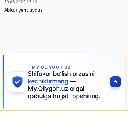
30.03.2022 13:14
Abituriyent uyqusi
MY.OLIYGOH.UZ
Shifokor bo‘lish orzusini
kechiktirmang
—
My.Oliygoh.uz orqali
qabulga hujjat topshiring.