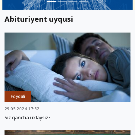
Abituriyent uyqusi
Foydali
29.05.2024 17:52
Siz qancha uxlaysiz?