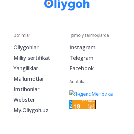
Bo‘limlar
Ijtimoiy tarmoqlarda
Oliygohlar
Instagram
Milliy sertifikat
Telegram
Yangiliklar
Facebook
Ma'lumotlar
Analitika
Imtihonlar
Webster
My.Oliygoh.uz