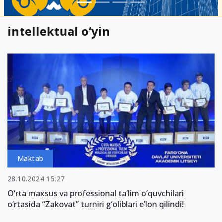
intellektual o‘yin
Maktab
28.10.2024 15:27
O‘rta maxsus va professional ta’lim o‘quvchilari
o‘rtasida “Zakovat” turniri g‘oliblari e’lon qilindi!