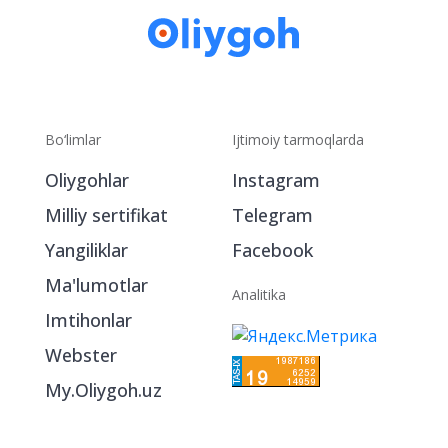
Bo‘limlar
Ijtimoiy tarmoqlarda
Oliygohlar
Instagram
Milliy sertifikat
Telegram
Yangiliklar
Facebook
Ma'lumotlar
Analitika
Imtihonlar
Webster
My.Oliygoh.uz