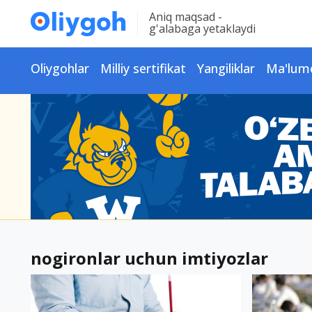
Aniq maqsad -
g'alabaga yetaklaydi
Oliygohlar
Milliy sertifikat
Yangiliklar
Ma'lum
nogironlar uchun imtiyozlar