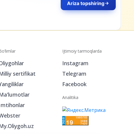
Ariza topshiring
Bo‘limlar
Ijtimoiy tarmoqlarda
Oliygohlar
Instagram
Milliy sertifikat
Telegram
Yangiliklar
Facebook
Ma'lumotlar
Analitika
Imtihonlar
Webster
My.Oliygoh.uz