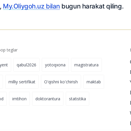
z,
My.Oliygoh.uz bilan
bugun harakat qiling.
p teglar
iyent
qabul2026
yotoqxona
magistratura
milliy sertifikat
O'qishni ko'chirish
maktab
od
imtihon
doktorantura
statistika