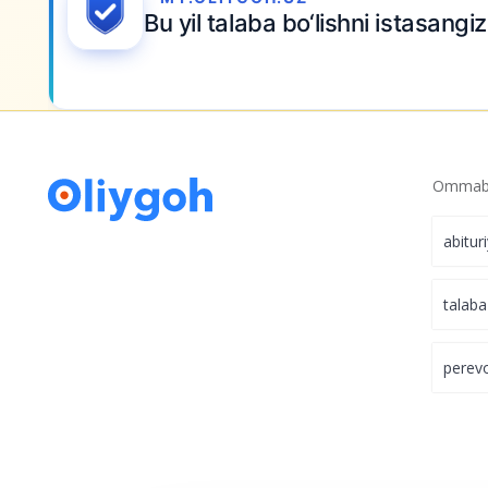
Bu yil talaba bo‘lishni istasangi
Ommabo
abitur
talaba
perev