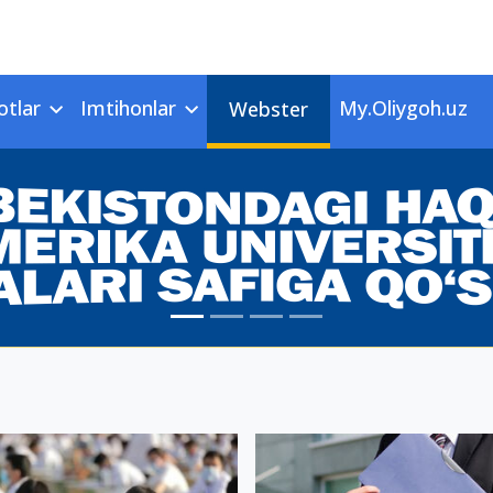
otlar
Imtihonlar
My.Oliygoh.uz
Webster