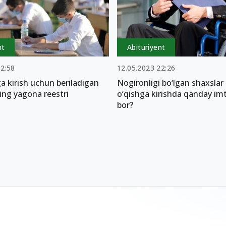
nt
Abituriyent
22:58
12.05.2023 22:26
a kirish uchun beriladigan
Nogironligi bo‘lgan shaxsla
ing yagona reestri
o‘qishga kirishda qanday imt
bor?