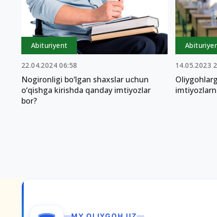
Abituriyent
Abituriye
22.04.2024 06:58
14.05.2023 
Nogironligi bo‘lgan shaxslar uchun
Oliygohlarg
o‘qishga kirishda qanday imtiyozlar
imtiyozlarn
bor?
MY.OLIYGOH.UZ