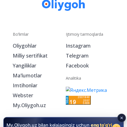
Bo‘limlar
Ijtimoiy tarmoqlarda
Oliygohlar
Instagram
Milliy sertifikat
Telegram
Yangiliklar
Facebook
Ma'lumotlar
Analitika
Imtihonlar
Webster
My.Oliygoh.uz
My.Oliygoh.uz bilan kelajagingiz uchun
eng to‘g‘ri