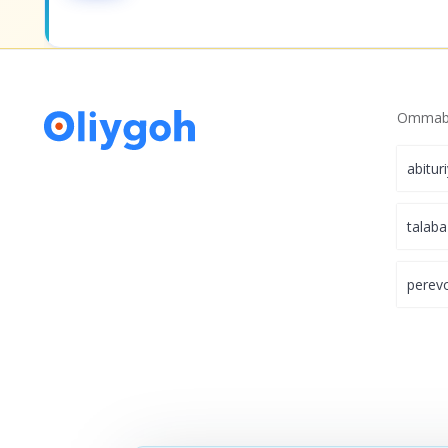
universitet tanlashni
bugundan boshlang.
Ommabo
abitur
talaba
perev