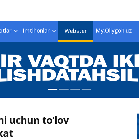
otlar
Imtihonlar
My.Oliygoh.uz
Webster
ni uchun to‘lov
xat