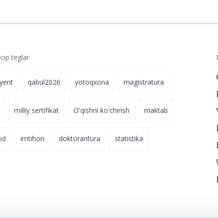
Ariza topshiring
p teglar
iyent
qabul2026
yotoqxona
magistratura
milliy sertifikat
O'qishni ko'chirish
maktab
od
imtihon
doktorantura
statistika