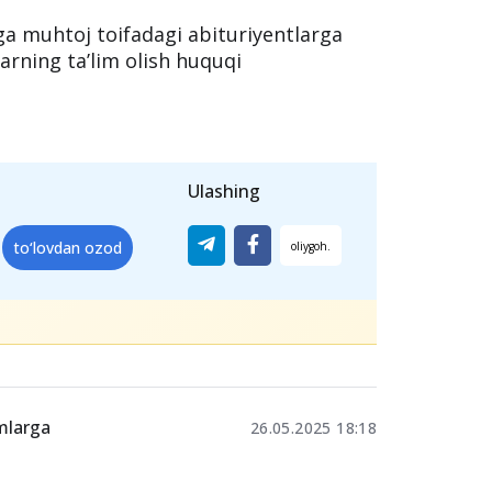
 ro‘yxatda bo‘lgan fuqarolar hamda
shadi
.
urgan yoshlar
Mazkur ijtimoiy loyiha
 ham
170 ming so‘mlik to‘lovdan ozod
ga muhtoj toifadagi abituriyentlarga
arning ta’lim olish huquqi
Ulashing
to‘lovdan ozod