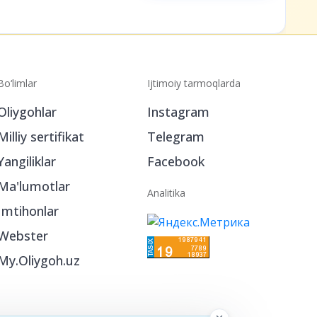
Bo‘limlar
Ijtimoiy tarmoqlarda
Oliygohlar
Instagram
Milliy sertifikat
Telegram
Yangiliklar
Facebook
Ma'lumotlar
Analitika
Imtihonlar