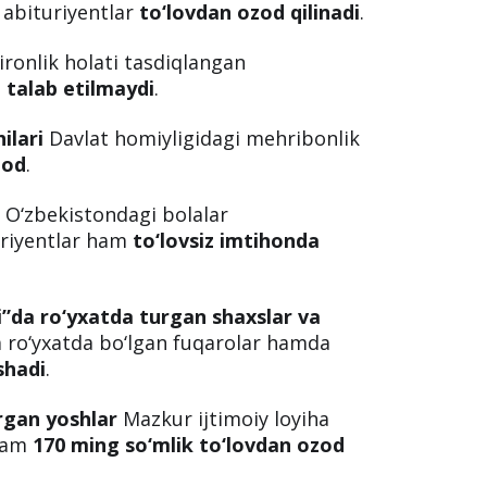
rt emas.
To‘lovdan ozod etilgan
arda aniq belgilab qo‘yilgan.
ntlar ro‘yxati
bilan tanishing:
uvchilar
Imtihon topshirilayotgan
 abituriyentlar
to‘lovdan ozod qilinadi
.
ronlik holati tasdiqlangan
i talab etilmaydi
.
ilari
Davlat homiyligidagi mehribonlik
zod
.
i
O‘zbekistondagi bolalar
uriyentlar ham
to‘lovsiz imtihonda
i”da ro‘yxatda turgan shaxslar va