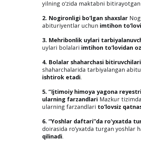
ushbu to‘lovni amalga oshirishi sha
abituriyentlar toifasi
rasmiy hujjatl
Quyida
to‘lov qilmaydigan abituriye
1. Shu yili maktabni tugatgan bitir
yilning o‘zida maktabni bitirayotgan
2. Nogironligi bo‘lgan shaxslar
Nogi
abituriyentlar uchun
imtihon to‘lov
3. Mehribonlik uylari tarbiyalanuvch
uylari bolalari
imtihon to‘lovidan o
4. Bolalar shaharchasi bitiruvchilar
shaharchalarida tarbiyalangan abit
ishtirok etadi
.
5. “Ijtimoiy himoya yagona reyestr