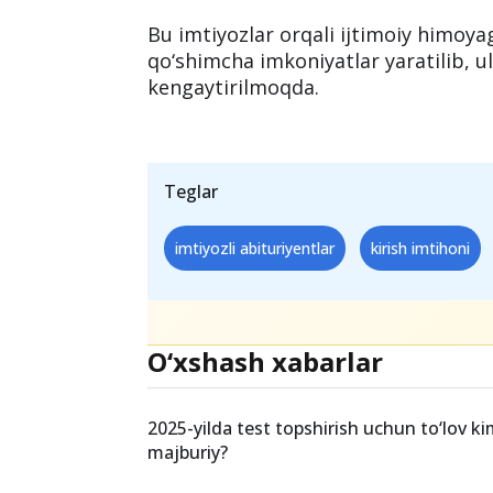
ularning farzandlari
Mazkur tizimda
ularning farzandlari
to‘lovsiz qatna
6. “Yoshlar daftari”da ro‘yxatda t
doirasida ro‘yxatda turgan yoshlar
qilinadi
.
Bu imtiyozlar orqali ijtimoiy himoya
qo‘shimcha imkoniyatlar yaratilib, ul
kengaytirilmoqda.
Teglar
imtiyozli abituriyentlar
kirish imtihoni