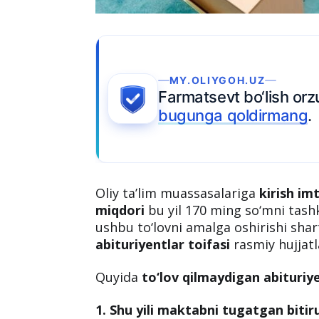
IYGOH.UZ
evt bo‘lish orzusini
Ariza topshiring
a qoldirmang
.
Oliy ta’lim muassasalariga
kirish im
miqdori
bu yil 170 ming so‘mni tashk