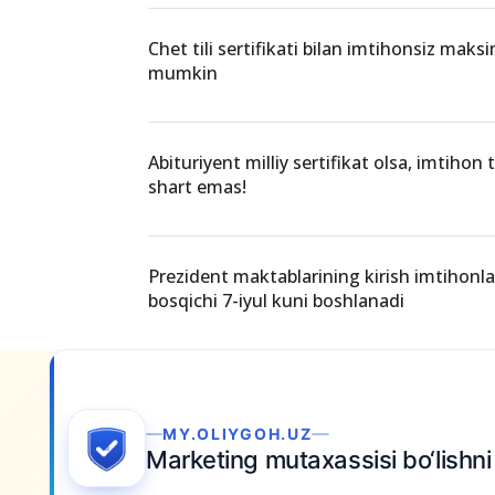
O‘xshash xabarlar
2025-yilda test topshirish uchun to‘lov k
majburiy?
Chet tili sertifikati bilan imtihonsiz maksi
mumkin
Abituriyent milliy sertifikat olsa, imtihon 
shart emas!
Prezident maktablarining kirish imtihonlar
bosqichi 7-iyul kuni boshlanadi