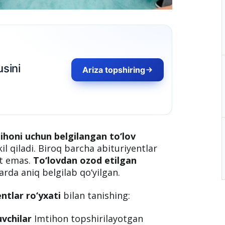
tihoni uchun belgilangan to‘lov
il qiladi. Biroq barcha abituriyentlar