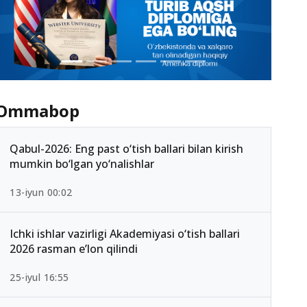
Ommabop
Qabul-2026: Eng past o‘tish ballari bilan kirish
mumkin bo‘lgan yo‘nalishlar
13-iyun 00:02
Ichki ishlar vazirligi Akademiyasi o‘tish ballari
2026 rasman e’lon qilindi
25-iyul 16:55