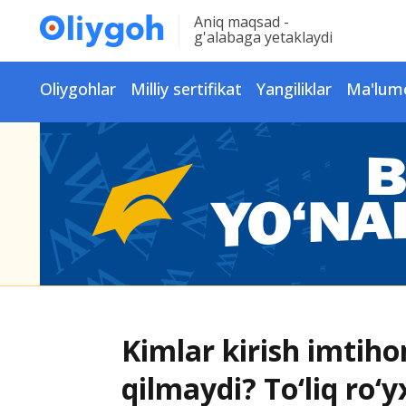
Aniq maqsad -
g'alabaga yetaklaydi
Oliygohlar
Milliy sertifikat
Yangiliklar
Ma'lum
Kimlar kirish imtiho
qilmaydi? To‘liq ro‘y