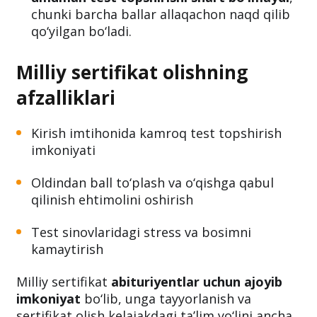
chunki barcha ballar allaqachon naqd qilib
qo‘yilgan bo‘ladi.
Milliy sertifikat olishning
afzalliklari
Kirish imtihonida kamroq test topshirish
imkoniyati
Oldindan ball to‘plash va o‘qishga qabul
qilinish ehtimolini oshirish
Test sinovlaridagi stress va bosimni
kamaytirish
Milliy sertifikat
abituriyentlar uchun ajoyib
imkoniyat
bo‘lib, unga tayyorlanish va
sertifikat olish kelajakdagi ta’lim yo‘lini ancha