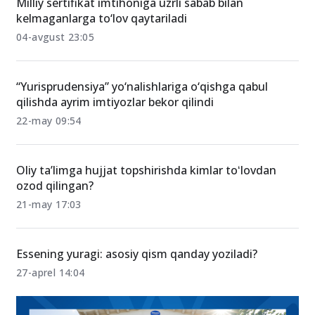
Milliy sertifikat imtihoniga uzrli sabab bilan
kelmaganlarga to‘lov qaytariladi
04-avgust 23:05
“Yurisprudensiya” yo‘nalishlariga o‘qishga qabul
qilishda ayrim imtiyozlar bekor qilindi
22-may 09:54
Oliy ta’limga hujjat topshirishda kimlar toʻlovdan
ozod qilingan?
21-may 17:03
Essening yuragi: asosiy qism qanday yoziladi?
27-aprel 14:04