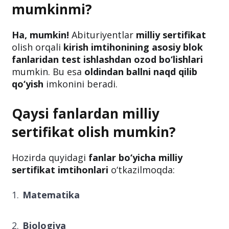
mumkinmi?
Ha, mumkin!
Abituriyentlar
milliy sertifikat
olish orqali
kirish imtihonining asosiy blok
fanlaridan test ishlashdan ozod bo‘lishlari
mumkin. Bu esa
oldindan ballni naqd qilib
qo‘yish
imkonini beradi.
Qaysi fanlardan milliy
sertifikat olish mumkin?
Hozirda quyidagi
fanlar bo‘yicha milliy
sertifikat imtihonlari
o‘tkazilmoqda:
Matematika
Biologiya