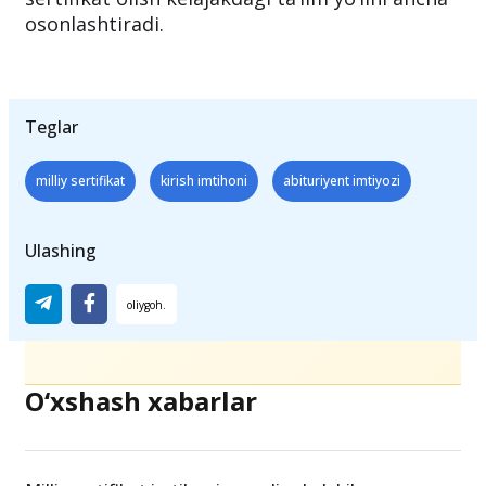
osonlashtiradi.
Teglar
milliy sertifikat
kirish imtihoni
abituriyent imtiyozi
Ulashing
O‘xshash xabarlar