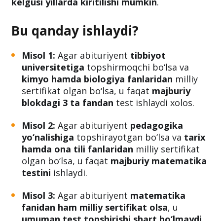
kelgusi yillarda kiritilishi mumkin
.
Bu qanday ishlaydi?
Misol 1:
Agar abituriyent
tibbiyot
universitetiga
topshirmoqchi bo‘lsa va
kimyo hamda biologiya fanlaridan
milliy
sertifikat olgan bo‘lsa, u faqat
majburiy
blokdagi 3 ta fandan
test ishlaydi xolos.
Misol 2:
Agar abituriyent
pedagogika
yo‘nalishiga
topshirayotgan bo‘lsa va
tarix
hamda ona tili fanlaridan
milliy sertifikat
olgan bo‘lsa, u faqat
majburiy matematika
testini
ishlaydi.
Misol 3:
Agar abituriyent
matematika
fanidan ham milliy sertifikat olsa
, u
umuman test topshirishi shart bo‘lmaydi
,