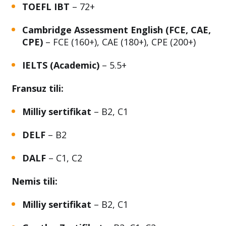
TOEFL IBT
– 72+
Cambridge Assessment English (FCE, CAE,
CPE)
– FCE (160+), CAE (180+), CPE (200+)
IELTS (Academic)
– 5.5+
Fransuz tili:
Milliy sertifikat
– B2, C1
DELF
– B2
DALF
– C1, C2
Nemis tili:
Milliy sertifikat
– B2, C1