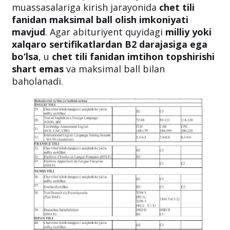
muassasalariga kirish jarayonida
chet tili
fanidan maksimal ball olish imkoniyati
mavjud
. Agar abituriyent quyidagi
milliy yoki
xalqaro sertifikatlardan B2 darajasiga ega
bo‘lsa
, u
chet tili fanidan imtihon topshirishi
shart emas
va maksimal ball bilan
baholanadi.