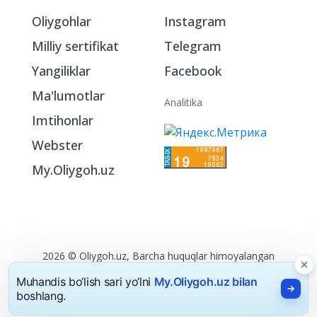
Oliygohlar
Instagram
Milliy sertifikat
Telegram
Yangiliklar
Facebook
Ma'lumotlar
Analitika
Imtihonlar
Webster
My.Oliygoh.uz
2026 © Oliygoh.uz, Barcha huquqlar himoyalangan
Reklama
/
Foydalanish shartlari
Muhandis bo‘lish sari yo‘lni
My.Oliygoh.uz bilan
boshlang.