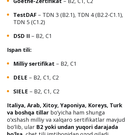
Goethe-Zertifikat
– B2, C1, C2
TestDAF
– TDN 3 (B2.1), TDN 4 (B2.2-C1.1),
TDN 5 (C1.2)
DSD II
– B2, C1
Ispan tili:
Milliy sertifikat
– B2, C1
DELE
– B2, C1, C2
SIELE
– B2, C1, C2
Italiya, Arab, Xitoy, Yaponiya, Koreys, Turk
va boshqa tillar
bo‘yicha ham shunga
o‘xshash milliy va xalqaro sertifikatlar mavjud
bo‘lib, ular
B2 yoki undan yuqori darajada
bo‘lsa
, chet tili imtihonidan ozod qiladi.