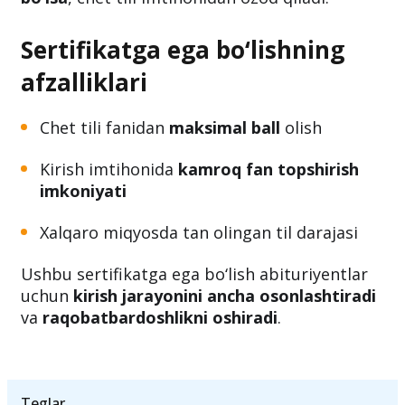
Sertifikatga ega bo‘lishning
afzalliklari
Chet tili fanidan
maksimal ball
olish
Kirish imtihonida
kamroq fan topshirish
imkoniyati
Xalqaro miqyosda tan olingan til darajasi
Ushbu sertifikatga ega bo‘lish abituriyentlar
uchun
kirish jarayonini ancha osonlashtiradi
va
raqobatbardoshlikni oshiradi
.
Teglar