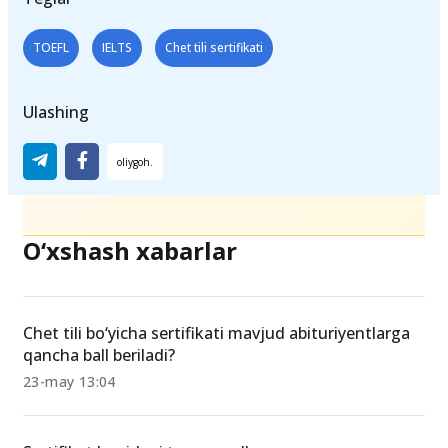
TOEFL
IELTS
Chet tili sertifikati
Ulashing
O‘xshash xabarlar
Chet tili bo‘yicha sertifikati mavjud abituriyentlarga
qancha ball beriladi?
23-may 13:04