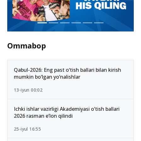
Ommabop
Qabul-2026: Eng past o‘tish ballari bilan kirish
mumkin bo‘lgan yo‘nalishlar
13-iyun 00:02
Ichki ishlar vazirligi Akademiyasi o‘tish ballari
2026 rasman e’lon qilindi
25-iyul 16:55