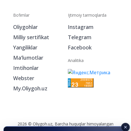
Bo‘limlar
Ijtimoiy tarmoqlarda
Oliygohlar
Instagram
Milliy sertifikat
Telegram
Yangiliklar
Facebook
Ma'lumotlar
Analitika
Imtihonlar
Webster
My.Oliygoh.uz
2026 © Oliygoh.uz, Barcha huquqlar himoyalangan