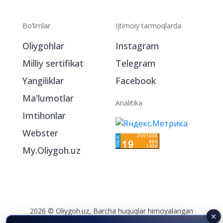
Bo‘limlar
Ijtimoiy tarmoqlarda
Oliygohlar
Instagram
Milliy sertifikat
Telegram
Yangiliklar
Facebook
Ma'lumotlar
Analitika
Imtihonlar
Webster
My.Oliygoh.uz
2026 © Oliygoh.uz, Barcha huquqlar himoyalangan