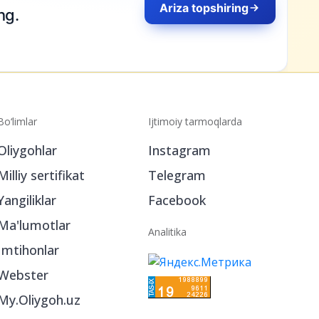
Ariza topshiring
ng.
Bo‘limlar
Ijtimoiy tarmoqlarda
Oliygohlar
Instagram
Milliy sertifikat
Telegram
Yangiliklar
Facebook
Ma'lumotlar
Analitika
Imtihonlar
Webster
My.Oliygoh.uz