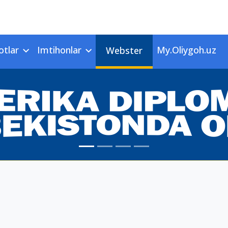
otlar
Imtihonlar
My.Oliygoh.uz
Webster