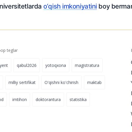
niversitetlarda
o‘qish imkoniyatini
boy berma
p teglar
iyent
qabul2026
yotoqxona
magistratura
milliy sertifikat
O'qishni ko'chirish
maktab
od
imtihon
doktorantura
statistika