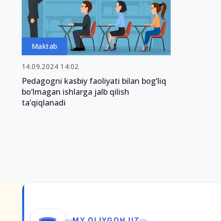
Maktab
14.09.2024 14:02
Pedagogni kasbiy faoliyati bilan bog‘liq
bo‘lmagan ishlarga jalb qilish
ta’qiqlanadi
MY.OLIYGOH.UZ