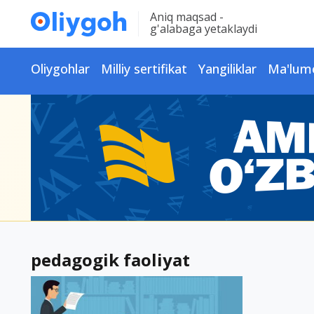
Aniq maqsad -
g'alabaga yetaklaydi
Oliygohlar
Milliy sertifikat
Yangiliklar
Ma'lum
pedagogik faoliyat