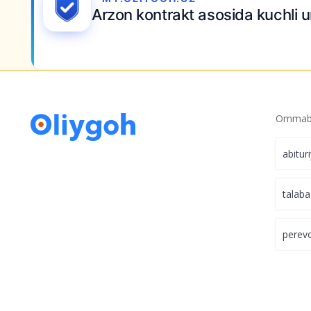
Arzon kontrakt asosida kuchli u
Ommabo
abitur
talaba
perev