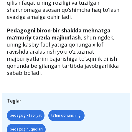
qilish faqat uning roziligi va tuzilgan
shartnomaga asosan qo‘shimcha haq to‘lash
evaziga amalga oshiriladi.
Pedagogni biron-bir shaklda mehnatga
ma’muriy tarzda majburlash
, shuningdek,
uning kasbiy faoliyatiga qonunga xilof
ravishda aralashish yoki o‘z xizmat
majburiyatlarini bajarishiga to‘sqinlik qilish
qonunda belgilangan tartibda javobgarlikka
sabab bo‘ladi.
Teglar
pedagogik faoliyat
ta’lim qonunchiligi
pedagog huquqlari