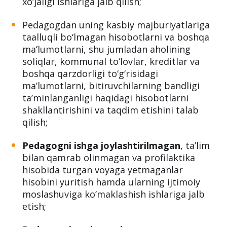
xo‘jaligi ishlariga jalb qilish;
Pedagogdan uning kasbiy majburiyatlariga
taalluqli bo‘lmagan hisobotlarni va boshqa
ma’lumotlarni, shu jumladan aholining
soliqlar, kommunal to‘lovlar, kreditlar va
boshqa qarzdorligi to‘g‘risidagi
ma’lumotlarni, bitiruvchilarning bandligi
ta’minlanganligi haqidagi hisobotlarni
shakllantirishini va taqdim etishini talab
qilish;
Pedagogni ishga joylashtirilmagan
, ta’lim
bilan qamrab olinmagan va profilaktika
hisobida turgan voyaga yetmaganlar
hisobini yuritish hamda ularning ijtimoiy
moslashuviga ko‘maklashish ishlariga jalb
etish;