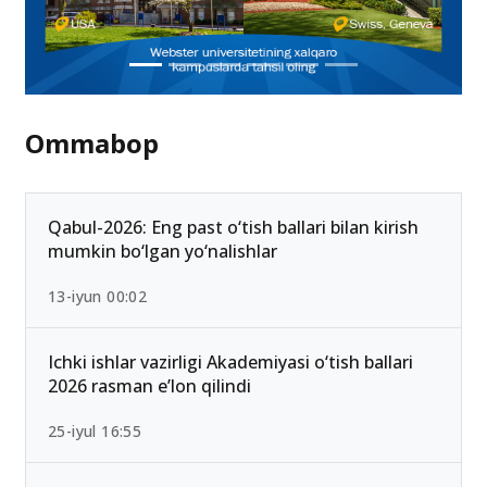
Ommabop
Qabul-2026: Eng past o‘tish ballari bilan kirish
mumkin bo‘lgan yo‘nalishlar
13-iyun 00:02
Ichki ishlar vazirligi Akademiyasi o‘tish ballari
2026 rasman e’lon qilindi
25-iyul 16:55