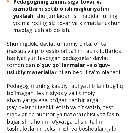
Pedagogning zimmasiga tovar va
xizmatlarni sotib olish majburiyatini
yuklash
, shu jumladan ish haqidan uning
yozma roziligisiz tovar va xizmatlar uchun
mablag‘ ushlab qolish.
Shuningdek, davlat umumiy o‘rta, o‘rta
maxsus va professional ta’lim tashkilotlarida
faoliyat yuritayotgan pedagoglar davlat
tomonidan
o‘quv qo‘llanmalar
va
o‘quv-
uslubiy materiallar
bilan bepul ta’minlanadi.
Pedagogni uning kasbiy faoliyati bilan bog‘liq
bo‘lmagan, lekin siyosiy va ijtimoiy
ahamiyatga ega bo‘lgan tadbirlarga
(saylovlarni tashkil etish va o‘tkazish, test
sinovlarida auditoriya nazoratchisi vazifasini
bajarish, aholini ro‘yxatga olish, ta’lim
tashkilotlarini tekshirish va boshqalar) jalb