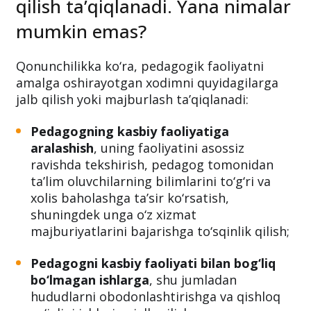
qilish ta’qiqlanadi. Yana nimalar
mumkin emas?
Qonunchilikka ko‘ra, pedagogik faoliyatni
amalga oshirayotgan xodimni quyidagilarga
jalb qilish yoki majburlash ta’qiqlanadi:
Pedagogning kasbiy faoliyatiga
aralashish
, uning faoliyatini asossiz
ravishda tekshirish, pedagog tomonidan
ta’lim oluvchilarning bilimlarini to‘g‘ri va
xolis baholashga ta’sir ko‘rsatish,
shuningdek unga o‘z xizmat
majburiyatlarini bajarishga to‘sqinlik qilish;
Pedagogni kasbiy faoliyati bilan bog‘liq
bo‘lmagan ishlarga
, shu jumladan
hududlarni obodonlashtirishga va qishloq