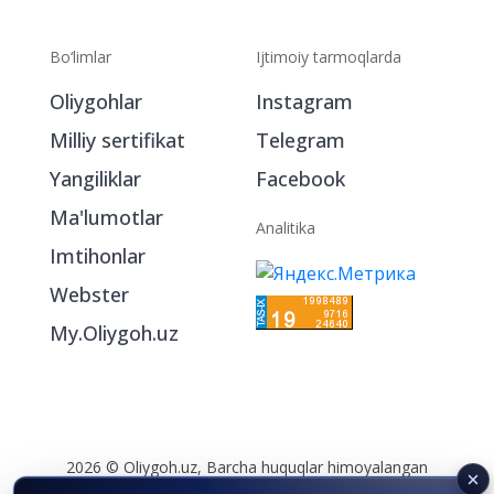
Bo‘limlar
Ijtimoiy tarmoqlarda
Oliygohlar
Instagram
Milliy sertifikat
Telegram
Yangiliklar
Facebook
Ma'lumotlar
Analitika
Imtihonlar
Webster
My.Oliygoh.uz
2026 © Oliygoh.uz, Barcha huquqlar himoyalangan