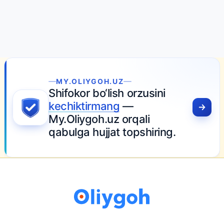
MY.OLIYGOH.UZ
Shifokor bo‘lish orzusini
kechiktirmang
—
My.Oliygoh.uz orqali
qabulga hujjat topshiring.