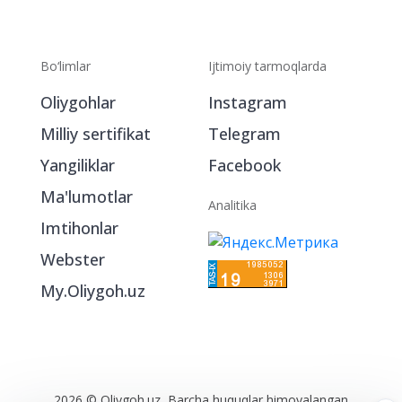
Bo‘limlar
Ijtimoiy tarmoqlarda
Oliygohlar
Instagram
Milliy sertifikat
Telegram
Yangiliklar
Facebook
Ma'lumotlar
Analitika
Imtihonlar
Webster
My.Oliygoh.uz
2026 © Oliygoh.uz, Barcha huquqlar himoyalangan