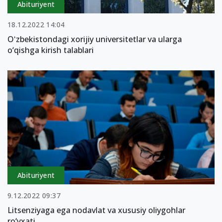
Abituriyent
18.12.2022 14:04
Oʻzbekistondagi xorijiy universitetlar va ularga
o‘qishga kirish talablari
Abituriyent
9.12.2022 09:37
Litsenziyaga ega nodavlat va xususiy oliygohlar
ro‘yxati