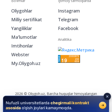
Bo‘limlar
Ijtimoiy tarmoqlarda
Oliygohlar
Instagram
Milliy sertifikat
Telegram
Yangiliklar
Facebook
Ma'lumotlar
Analitika
Imtihonlar
Webster
My.Oliygoh.uz
Nufuzli universitetlarda
chegirmali kontrakt
asosida
o‘qish joylari kamaymoqda.