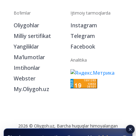
Bo‘limlar
Ijtimoiy tarmoqlarda
Oliygohlar
Instagram
Milliy sertifikat
Telegram
Yangiliklar
Facebook
Ma'lumotlar
Analitika
Imtihonlar
Webster
My.Oliygoh.uz
2026 © Oliygoh.uz, Barcha huquqlar himoyalangan
Reklama
/
Foydalanish shartlari