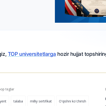
giz,
TOP universitetlarga
hozir hujjat topshirin
p teglar
iyent
talaba
milliy sertifikat
O'qishni ko'chirish