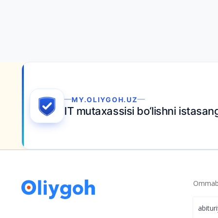
MY.OLIYGOH.UZ
IT mutaxassisi bo‘lishni istasan
Ommabo
abitur