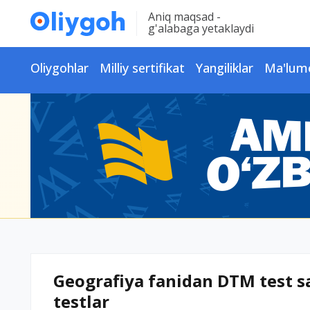
Aniq maqsad -
g'alabaga yetaklaydi
Oliygohlar
Milliy sertifikat
Yangiliklar
Ma'lum
Geografiya fanidan DTM test sa
testlar