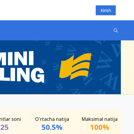
Kirish
ntlar soni
O'rtacha natija
Maksimal natija
25
50.5%
100%