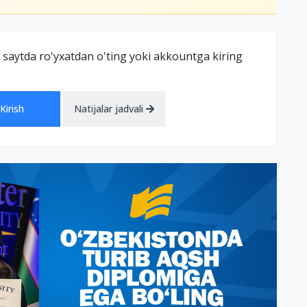
 saytda ro'yxatdan o'ting yoki akkountga kiring
Kirish
Natijalar jadvali