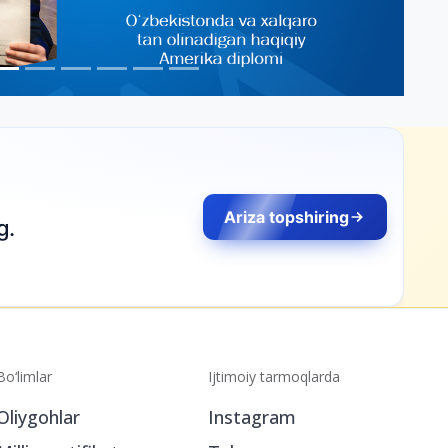
Ariza topshiring
g.
Bo‘limlar
Ijtimoiy tarmoqlarda
Oliygohlar
Instagram