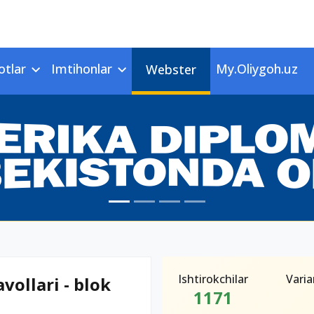
otlar
Imtihonlar
My.Oliygoh.uz
Webster
Ishtirokchilar
Varia
vollari - blok
1171