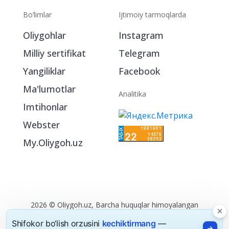
Bo‘limlar
Ijtimoiy tarmoqlarda
Oliygohlar
Instagram
Milliy sertifikat
Telegram
Yangiliklar
Facebook
Ma'lumotlar
Analitika
Imtihonlar
Webster
My.Oliygoh.uz
2026 © Oliygoh.uz, Barcha huquqlar himoyalangan
Reklama
/
Foydalanish shartlari
Shifokor bo‘lish orzusini
kechiktirmang
—