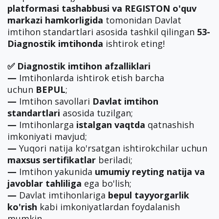
platformasi tashabbusi va REGISTON o'quv
markazi hamkorligida
tomonidan Davlat
imtihon standartlari asosida tashkil qilingan
53-
Diagnostik imtihonda
ishtirok eting!
✅ Diagnostik imtihon afzalliklari
—
Imtihonlarda ishtirok etish barcha
uchun
BEPUL
;
—
Imtihon savollari
Davlat imtihon
standartlari
asosida tuzilgan;
—
Imtihonlarga
istalgan vaqtda
qatnashish
imkoniyati mavjud;
—
Yuqori natija ko'rsatgan ishtirokchilar uchun
maxsus sertifikatlar
beriladi;
—
Imtihon yakunida
umumiy reyting natija va
javoblar tahliliga
ega bo'lish;
—
Davlat imtihonlariga
bepul tayyorgarlik
ko'rish
kabi imkoniyatlardan foydalanish
mumkin.