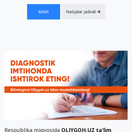
Kirish
Natijalar jadvali
Respublika miqyosida
OLIYGOH.UZ ta'lim