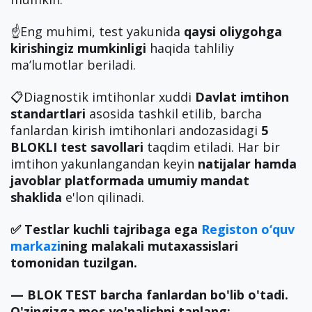
☝️Eng muhimi, test yakunida
qaysi oliygohga
kirishingiz mumkinligi
haqida tahliliy
ma’lumotlar beriladi.
📋Diagnostik imtihonlar xuddi
Davlat imtihon
standartlari
asosida tashkil etilib, barcha
fanlardan kirish imtihonlari andozasidagi
5
BLOKLI test savollari
taqdim etiladi. Har bir
imtihon yakunlangandan keyin
natijalar hamda
javoblar
platformada umumiy mandat
shaklida
e'lon qilinadi.
✅ Testlar kuchli tajribaga ega
Registon o‘quv
markazi
ning malakali mutaxassislari
tomonidan tuzilgan.
— BLOK TEST barcha fanlardan bo'lib o'tadi.
O'zingizga mos yo'nalishni tanlang: