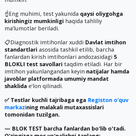
☝️Eng muhimi, test yakunida
qaysi oliygohga
kirishingiz mumkinligi
haqida tahliliy
ma’lumotlar beriladi.
📋Diagnostik imtihonlar xuddi
Davlat imtihon
standartlari
asosida tashkil etilib, barcha
fanlardan kirish imtihonlari andozasidagi
5
BLOKLI test savollari
taqdim etiladi. Har bir
imtihon yakunlangandan keyin
natijalar hamda
javoblar
platformada umumiy mandat
shaklida
e'lon qilinadi.
✅ Testlar kuchli tajribaga ega
Registon o‘quv
markazi
ning malakali mutaxassislari
tomonidan tuzilgan.
— BLOK TEST barcha fanlardan bo'lib o'tadi.
O'zingizga mos yo'nalishni tanlang: