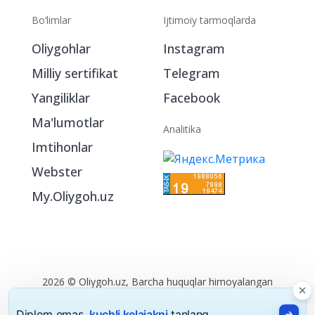
Bo‘limlar
Ijtimoiy tarmoqlarda
Oliygohlar
Instagram
Milliy sertifikat
Telegram
Yangiliklar
Facebook
Ma'lumotlar
Analitika
Imtihonlar
Webster
My.Oliygoh.uz
2026 © Oliygoh.uz, Barcha huquqlar himoyalangan
Reklama
/
Foydalanish shartlari
Diplom emas,
kuchli kelajakni
tanlang.