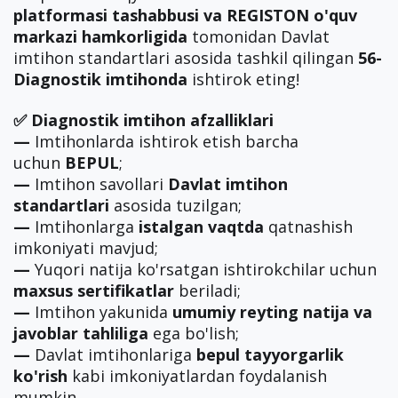
platformasi tashabbusi va REGISTON o'quv
markazi hamkorligida
tomonidan Davlat
imtihon standartlari asosida tashkil qilingan
56-
Diagnostik imtihonda
ishtirok eting!
✅ Diagnostik imtihon afzalliklari
—
Imtihonlarda ishtirok etish barcha
uchun
BEPUL
;
—
Imtihon savollari
Davlat imtihon
standartlari
asosida tuzilgan;
—
Imtihonlarga
istalgan vaqtda
qatnashish
imkoniyati mavjud;
—
Yuqori natija ko'rsatgan ishtirokchilar uchun
maxsus sertifikatlar
beriladi;
—
Imtihon yakunida
umumiy reyting natija va
javoblar tahliliga
ega bo'lish;
—
Davlat imtihonlariga
bepul tayyorgarlik
ko'rish
kabi imkoniyatlardan foydalanish
mumkin.