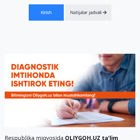
Kirish
Natijalar jadvali
Respublika miqyosida
OLIYGOH.UZ ta'lim