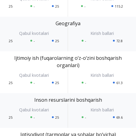
25
-
25
-
115.2
Geografiya
25
-
25
-
72.8
Ijtimoiy ish (fuqarolarning o‘z-o‘zini boshqarish
organlari)
25
-
25
-
61.3
Inson resurslarini boshqarish
25
-
25
-
69.6
Iqtisodiyot (tarmoqlar va sohalar bo‘yicha)