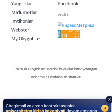
Yangiliklar
Facebook
Ma'lumotlar
Analitika
Imtihonlar
Webster
My.Oliygoh.uz
2026 © Oliygoh.uz, Barcha huquqlar himoyalangan
Reklama
/
Foydalanish shartlari
Chegirmali va arzon kontrakt asosida
universitetga kirish imkoniyati
davom etmoqda.