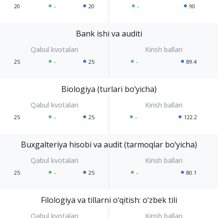
20
-
20
-
90
Bank ishi va auditi
25
-
25
-
89.4
Biologiya (turlari bo‘yicha)
25
-
25
-
122.2
Buxgalteriya hisobi va audit (tarmoqlar bo‘yicha)
25
-
25
-
80.1
Filologiya va tillarni o‘qitish: o‘zbek tili