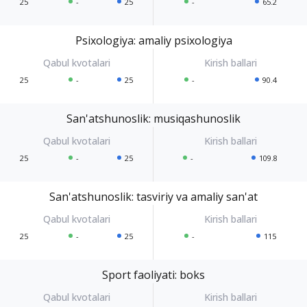
25
-
25
-
65.2
Psixologiya: amaliy psixologiya
25
-
25
-
90.4
San'atshunoslik: musiqashunoslik
25
-
25
-
109.8
San'atshunoslik: tasviriy va amaliy san'at
25
-
25
-
115
Sport faoliyati: boks