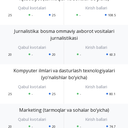
25
-
25
-
108.5
Jurnalistika: bosma ommaviy axborot vositalari
jurnalistikasi
20
-
20
-
60.3
Kompyuter ilmlari va dasturlash texnologiyalari
(yo‘nalishlar bo‘yicha)
25
-
25
-
80.1
Marketing (tarmoqlar va sohalar bo‘yicha)
20
-
20
-
74.7