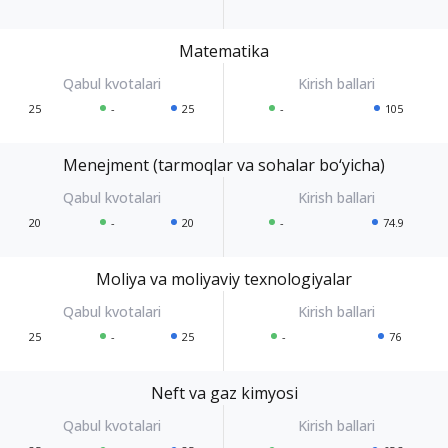
Matematika
25
-
25
-
105
Menejment (tarmoqlar va sohalar bo‘yicha)
20
-
20
-
74.9
Moliya va moliyaviy texnologiyalar
25
-
25
-
76
Neft va gaz kimyosi