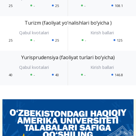
25
-
25
-
108.1
Turizm (faoliyat yo‘nalishlari bo‘yicha )
25
-
25
-
125
Yurisprudensiya (faoliyat turlari bo‘yicha)
40
-
40
-
146.8