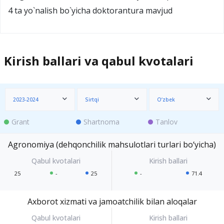
4 ta yo`nalish bo`yicha dоktоrantura mavjud
Kirish ballari va qabul kvotalari
2023-2024
Sirtqi
O‘zbek
Grant
Shartnoma
Tanlov
Agronomiya (dehqonchilik mahsulotlari turlari bo‘yicha)
25
-
25
-
71.4
Axborot xizmati va jamoatchilik bilan aloqalar