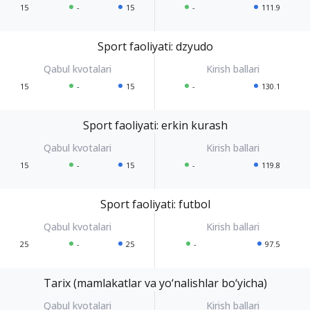
15
-
15
-
111.9
Sport faoliyati: dzyudo
15
-
15
-
130.1
Sport faoliyati: erkin kurash
15
-
15
-
119.8
Sport faoliyati: futbol
25
-
25
-
97.5
Tarix (mamlakatlar va yo‘nalishlar bo‘yicha)