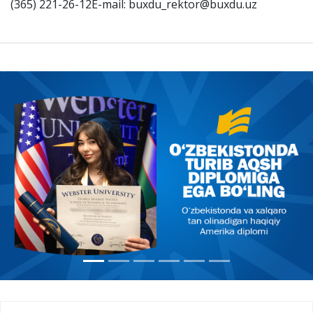
(365) 221-26-12E-mail: buxdu_rektor@buxdu.uz