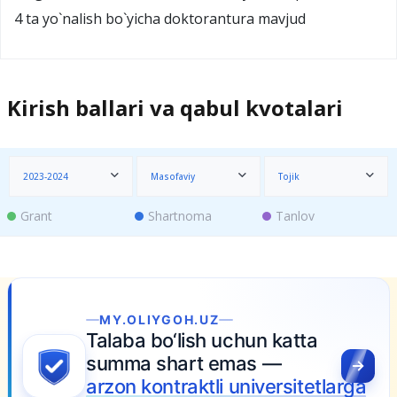
4 ta yo`nalish bo`yicha dоktоrantura mavjud
Kirish ballari va qabul kvotalari
2023-2024
Masofaviy
Tojik
Grant
Shartnoma
Tanlov
MY.OLIYGOH.UZ
Talaba bo‘lish uchun katta
summa shart emas —
arzon kontraktli universitetlarga