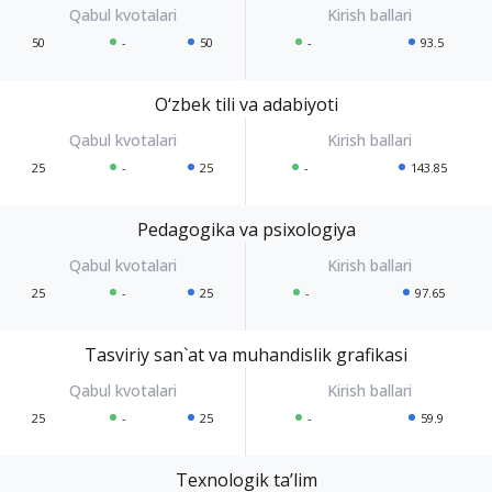
50
-
50
-
93.5
O‘zbek tili va adabiyoti
25
-
25
-
143.85
Pedagogika va psixologiya
25
-
25
-
97.65
Tasviriy san`at va muhandislik grafikasi
25
-
25
-
59.9
Texnologik ta’lim