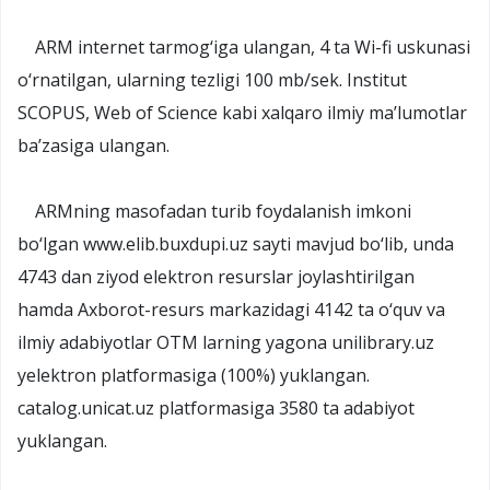
ARM internet tarmog‘iga ulangan, 4 ta Wi-fi uskunasi
o‘rnatilgan, ularning tezligi 100 mb/sek. Institut
SCOPUS, Web of Science kabi xalqaro ilmiy ma’lumotlar
ba’zasiga ulangan.
ARMning masofadan turib foydalanish imkoni
bo‘lgan www.elib.buxdupi.uz sayti mavjud bo‘lib, unda
4743 dan ziyod elektron resurslar joylashtirilgan
hamda Axborot-resurs markazidagi 4142 ta o‘quv va
ilmiy adabiyotlar OTM larning yagona unilibrary.uz
yelektron platformasiga (100%) yuklangan.
catalog.unicat.uz platformasiga 3580 ta adabiyot
yuklangan.