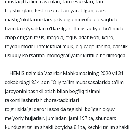
mustaqil ta’lim mavzulari, fan resurslari, fan
topshiriqlari, test nazoratlari yaratilgan, dars
mashg‘ulotlarini dars jadvaliga muvofiq o‘z vaqtida
tizimda ro‘yxatdan o‘tkazilgan. Ilmiy faoliyat bo‘limida
chop etilgan tezis, maqola, o‘quv adabiyoti, ixtiro,
foydali model, intelektual mulk, o‘quv qo‘llanma, darslik,
uslubiy ko‘rsatma, monografiyalar kiritilib borilmoqda.
HEMIS tizimida Vazirlar Mahkamasining 2020 yil 31
dekabrdagi 824-son “Oliy ta’lim muassasalarida ta’lim
jarayonini tashkil etish bilan bog‘liq tizimni
takomillashtirish chora-tadbirlari
to‘g‘risida”gi
qarori
asosida tegishli bo‘lgan o‘quv
me’yoriy hujjatlar, jumladan: jami 197 ta, shundan:
kunduzgi ta’lim shakli bo‘yicha 84 ta, kechki ta’lim shakli