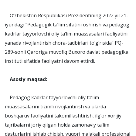
O‘zbekiston Respublikasi Prezidentining 2022 yil 21-
iyundagi "Pedagogik ta’lim sifatini oshirish va pedagog
kadrlar tayyorlovchi oliy ta’lim muassasalari faoliyatini
yanada rivojlantirish chora-tadbirlari to‘g‘risida” PQ-
289-sonli Qaroriga muvofiq Buxoro davlat pedagogika
instituti sifatida faoliyatni davom ettirdi.
Asosiy maqsad:
Pedagog kadrlar tayyorlovchi oliy ta’lim
muassasalarini tizimli rivojlantirish va ularda
boshqaruv faoliyatini takomillashtirish, ilg‘or xorijiy
tajribalarni joriy qilgan holda zamonaviy ta’lim
dasturlarini ishlab chiqish, yuqori malakali professional