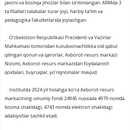
javoni va boshqa jihozlar bilan ta’minlangan. ARMda 3
ta filiallari talabalar turar joyi, harbiy ta’lim va
pedagogika fakultetlarida joylashgan.
O‘zbekiston Respublikasi Prezidenti va Vazirlar
Mahkamasi tomonidan kutubxonachilikka oid qabul
qilingan qonun va qarorlar, Axborot-resurs markazi
Nizomi, Axborot-resurs markazidan foydalanish
qoidalari, buyruqlar, yo‘riqnomalar mavjud.
Institutda 2024 yil holatiga ko‘ra Axborot-resurs
markazining umumiy fondi 24945 nusxada 4979 nomda
bosma shakldagi, 4743 nomda elektron shakldagi
adabiyotlar tashkil etadi.