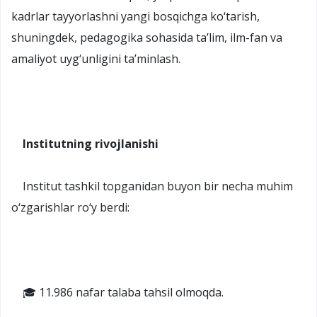
kadrlar tayyorlashni yangi bosqichga ko‘tarish,
shuningdek, pedagogika sohasida ta’lim, ilm-fan va
amaliyot uyg‘unligini ta’minlash.
Institutning rivojlanishi
Institut tashkil topganidan buyon bir necha muhim
o‘zgarishlar ro‘y berdi:
🎓 11.986 nafar talaba tahsil olmoqda.