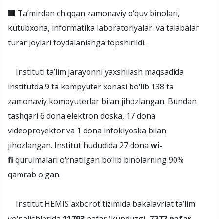
🏢 Ta’mirdan chiqqan zamonaviy o‘quv binolari,
kutubxona, informatika laboratoriyalari va talabalar
turar joylari foydalanishga topshirildi.
Instituti ta’lim jarayonni yaxshilash maqsadida
institutda 9 ta kompyuter xonasi bo‘lib 138 ta
zamonaviy kompyuterlar bilan jihozlangan. Bundan
tashqari 6 dona elektron doska, 17 dona
videoproyektor va 1 dona infokiyoska bilan
jihozlangan. Institut hududida 27 dona
wi-
fi
qurulmalari o‘rnatilgan bo‘lib binolarning 90%
qamrab olgan.
Institut HEMIS axborot tizimida bakalavriat ta’lim
yo‘nalishlarida
11793
nafar (kunduzgi–
7277 nafar
,