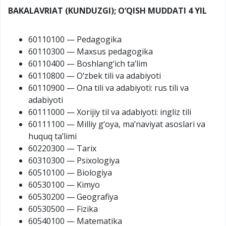
BAKALAVRIAT (KUNDUZGI); O‘QISH MUDDATI 4 YIL
60110100 — Pedagogika
60110300 — Maxsus pedagogika
60110400 — Boshlang‘ich ta’lim
60110800 — O‘zbek tili va adabiyoti
60110900 — Ona tili va adabiyoti: rus tili va
adabiyoti
60111000 — Xorijiy til va adabiyoti: ingliz tili
60111100 — Milliy g‘oya, ma’naviyat asoslari va
huquq ta’limi
60220300 — Tarix
60310300 — Psixologiya
60510100 — Biologiya
60530100 — Kimyo
60530200 — Geografiya
60530500 — Fizika
60540100 — Matematika