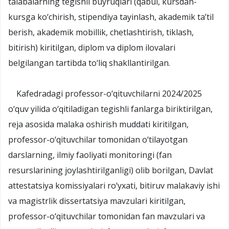
talabalarning tegishli buyruqlari (qabul, kursdan-
kursga ko‘chirish, stipendiya tayinlash, akademik ta’til
berish, akademik mobillik, chetlashtirish, tiklash,
bitirish) kiritilgan, diplom va diplom ilovalari
belgilangan tartibda to‘liq shakllantirilgan.
Kafedradagi professor-o‘qituvchilarni 2024/2025
o‘quv yilida o‘qitiladigan tegishli fanlarga biriktirilgan,
reja asosida malaka oshirish muddati kiritilgan,
professor-o‘qituvchilar tomonidan o‘tilayotgan
darslarning, ilmiy faoliyati monitoringi (fan
resurslarining joylashtirilganligi) olib borilgan, Davlat
attestatsiya komissiyalari ro‘yxati, bitiruv malakaviy ishi
va magistrlik dissertatsiya mavzulari kiritilgan,
professor-o‘qituvchilar tomonidan fan mavzulari va