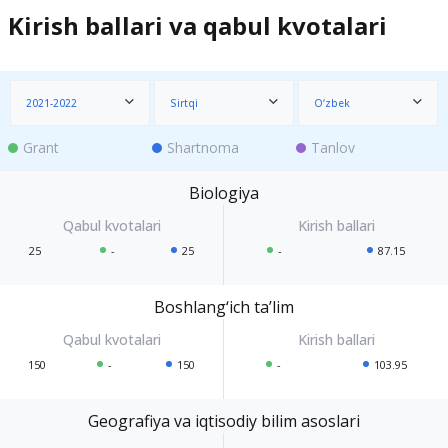
Kirish ballari va qabul kvotalari
2021-2022
Sirtqi
O‘zbek
Grant
Shartnoma
Tanlov
Biologiya
25
-
25
-
87.15
Boshlang‘ich ta’lim
150
-
150
-
103.95
Geografiya va iqtisodiy bilim asoslari