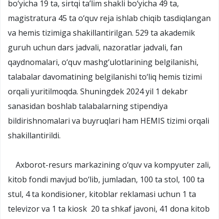
bo‘yicha 19 ta, sirtqi ta’lim shakli bo‘yicha 49 ta,
magistratura 45 ta o‘quv reja ishlab chiqib tasdiqlangan
va hemis tizimiga shakillantirilgan. 529 ta akademik
guruh uchun dars jadvali, nazoratlar jadvali, fan
qaydnomalari, o‘quv mashg‘ulotlarining belgilanishi,
talabalar davomatining belgilanishi to‘liq hemis tizimi
orqali yuritilmoqda. Shuningdek 2024 yil 1 dekabr
sanasidan boshlab talabalarning stipendiya
bildirishnomalari va buyruqlari ham HEMIS tizimi orqali
shakillantirildi.
Axborot-resurs markazining o‘quv va kompyuter zali,
kitob fondi mavjud bo‘lib, jumladan, 100 ta stol, 100 ta
stul, 4 ta kondisioner, kitoblar reklamasi uchun 1 ta
televizor va 1 ta kiosk 20 ta shkaf javoni, 41 dona kitob