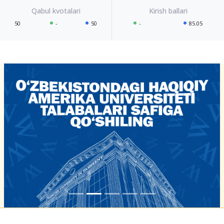
50
-
50
-
85.05