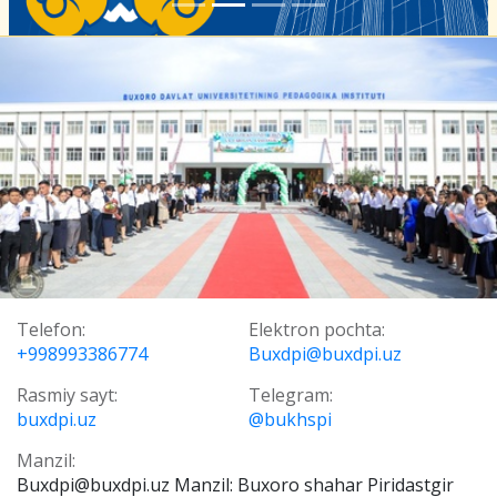
Telefon:
Elektron pochta:
+998993386774
Buxdpi@buxdpi.uz
Rasmiy sayt:
Telegram:
buxdpi.uz
@bukhspi
Manzil:
Buxdpi@buxdpi.uz Manzil: Buxoro shahar Piridastgir