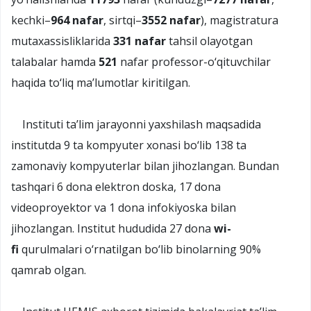
kechki–
964 nafar
, sirtqi–
3552 nafar
), magistratura
mutaxassisliklarida
331 nafar
tahsil olayotgan
talabalar hamda
521
nafar professor-o‘qituvchilar
haqida to‘liq ma’lumotlar kiritilgan.
Instituti ta’lim jarayonni yaxshilash maqsadida
institutda 9 ta kompyuter xonasi bo‘lib 138 ta
zamonaviy kompyuterlar bilan jihozlangan. Bundan
tashqari 6 dona elektron doska, 17 dona
videoproyektor va 1 dona infokiyoska bilan
jihozlangan. Institut hududida 27 dona
wi-
fi
qurulmalari o‘rnatilgan bo‘lib binolarning 90%
qamrab olgan.