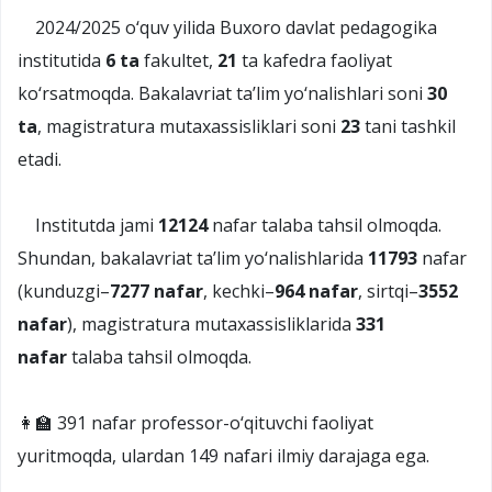
2024/2025 o‘quv yilida Buxoro davlat pedagogika
institutida
6 ta
fakultet,
21
ta kafedra faoliyat
ko‘rsatmoqda. Bakalavriat ta’lim yo‘nalishlari soni
30
ta
, magistratura mutaxassisliklari soni
23
tani tashkil
etadi.
Institutda jami
12124
nafar talaba tahsil olmoqda.
Shundan, bakalavriat ta’lim yo‘nalishlarida
11793
nafar
(kunduzgi–
7277 nafar
, kechki–
964 nafar
, sirtqi–
3552
nafar
), magistratura mutaxassisliklarida
331
nafar
talaba tahsil olmoqda.
👩‍🏫 391 nafar professor-o‘qituvchi faoliyat
yuritmoqda, ulardan 149 nafari ilmiy darajaga ega.