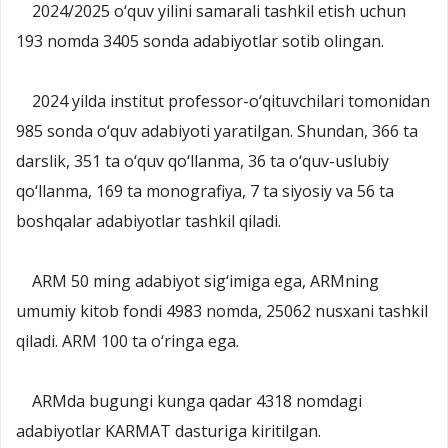
2024/2025 o‘quv yilini samarali tashkil etish uchun
193 nomda 3405 sonda adabiyotlar sotib olingan.
2024 yilda institut professor-o‘qituvchilari tomonidan
985 sonda o‘quv adabiyoti yaratilgan. Shundan, 366 ta
darslik, 351 ta o‘quv qo‘llanma, 36 ta o‘quv-uslubiy
qo‘llanma, 169 ta monografiya, 7 ta siyosiy va 56 ta
boshqalar adabiyotlar tashkil qiladi.
ARM 50 ming adabiyot sig‘imiga ega, ARMning
umumiy kitob fondi 4983 nomda, 25062 nusxani tashkil
qiladi. ARM 100 ta o‘ringa ega.
ARMda bugungi kunga qadar 4318 nomdagi
adabiyotlar KARMAT dasturiga kiritilgan.