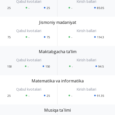
25
-
25
-
85.05
Jismoniy madaniyat
75
-
75
-
114.3
Maktabgacha ta’lim
150
-
150
-
94.5
Matematika va informatika
25
-
25
-
91.35
Musiqa ta`limi