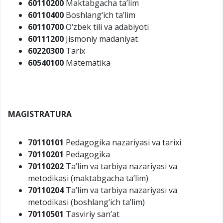
60110200
Maktabgacha ta’lim
60110400
Boshlang‘ich ta’lim
60110700
O‘zbek tili va adabiyoti
60111200
Jismoniy madaniyat
60220300
Tarix
60540100
Matematika
MAGISTRATURA
70110101
Pedagogika nazariyasi va tarixi
70110201
Pedagogika
70110202
Ta’lim va tarbiya nazariyasi va
metodikasi (maktabgacha ta’lim)
70110204
Ta’lim va tarbiya nazariyasi va
metodikasi (boshlang‘ich ta’lim)
70110501
Tasviriy san’at