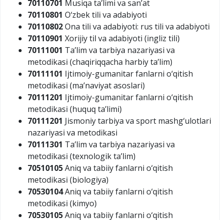
70110701
Musiqa ta’limi va san’at
70110801
O‘zbek tili va adabiyoti
70110802
Ona tili va adabiyoti: rus tili va adabiyoti
70110901
Xorijiy til va adabiyoti (ingliz tili)
70111001
Ta’lim va tarbiya nazariyasi va
metodikasi (chaqiriqqacha harbiy ta’lim)
70111101
Ijtimoiy-gumanitar fanlarni o‘qitish
metodikasi (ma’naviyat asoslari)
70111201
Ijtimoiy-gumanitar fanlarni o‘qitish
metodikasi (huquq ta’limi)
70111201
Jismoniy tarbiya va sport mashg‘ulotlari
nazariyasi va metodikasi
70111301
Ta’lim va tarbiya nazariyasi va
metodikasi (texnologik ta’lim)
70510105
Aniq va tabiiy fanlarni o‘qitish
metodikasi (biologiya)
70530104
Aniq va tabiiy fanlarni o‘qitish
metodikasi (kimyo)
70530105
Aniq va tabiiy fanlarni o‘qitish