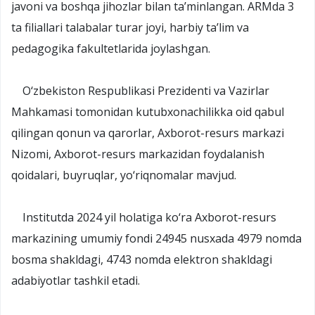
javoni va boshqa jihozlar bilan ta’minlangan. ARMda 3
ta filiallari talabalar turar joyi, harbiy ta’lim va
pedagogika fakultetlarida joylashgan.
O‘zbekiston Respublikasi Prezidenti va Vazirlar
Mahkamasi tomonidan kutubxonachilikka oid qabul
qilingan qonun va qarorlar, Axborot-resurs markazi
Nizomi, Axborot-resurs markazidan foydalanish
qoidalari, buyruqlar, yo‘riqnomalar mavjud.
Institutda 2024 yil holatiga ko‘ra Axborot-resurs
markazining umumiy fondi 24945 nusxada 4979 nomda
bosma shakldagi, 4743 nomda elektron shakldagi
adabiyotlar tashkil etadi.