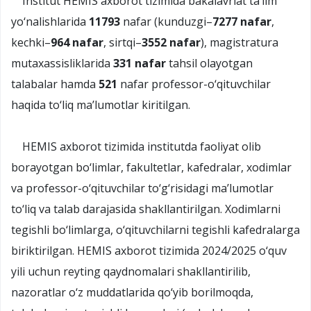
Institut HEMIS axborot tizimida bakalavriat ta’lim
yo‘nalishlarida
11793
nafar (kunduzgi–
7277 nafar
,
kechki–
964 nafar
, sirtqi–
3552 nafar
), magistratura
mutaxassisliklarida
331 nafar
tahsil olayotgan
talabalar hamda
521
nafar professor-o‘qituvchilar
haqida to‘liq ma’lumotlar kiritilgan.
HEMIS axborot tizimida institutda faoliyat olib
borayotgan bo‘limlar, fakultetlar, kafedralar, xodimlar
va professor-o‘qituvchilar to‘g‘risidagi ma’lumotlar
to‘liq va talab darajasida shakllantirilgan. Xodimlarni
tegishli bo‘limlarga, o‘qituvchilarni tegishli kafedralarga
biriktirilgan. HEMIS axborot tizimida 2024/2025 o‘quv
yili uchun reyting qaydnomalari shakllantirilib,
nazoratlar o‘z muddatlarida qo‘yib borilmoqda,