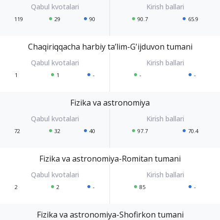
119
29
90
90.7
65.9
Chaqiriqqacha harbiy ta’lim-G'ijduvon tumani
1
1
-
-
-
Fizika va astronomiya
72
32
40
97.7
70.4
Fizika va astronomiya-Romitan tumani
2
2
-
85
-
Fizika va astronomiya-Shofirkon tumani