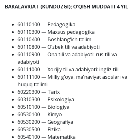
BAKALAVRIAT (KUNDUZGI); O‘QISH MUDDATI 4 YIL
60110100 — Pedagogika
60110300 — Maxsus pedagogika
60110400 — Boshlang‘ich ta’lim
60110800 — O‘zbek tili va adabiyoti
60110900 — Ona tili va adabiyoti: rus tili va
adabiyoti
60111000 — Xorijiy til va adabiyoti: ingliz tili
60111100 — Milliy g‘oya, ma’naviyat asoslari va
huquq ta’limi
60220300 — Tarix
60310300 — Psixologiya
60510100 — Biologiya
60530100 — Kimyo
60530200 — Geografiya
60530500 — Fizika
60540100 — Matematika