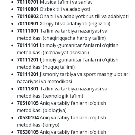
70110701
Musiqa ta’limi va san’at
70110801
O‘zbek tili va adabiyoti
70110802
Ona tili va adabiyoti: rus tili va adabiyoti
70110901
Xorijiy til va adabiyoti (ingliz tili)
70111001
Ta’lim va tarbiya nazariyasi va
metodikasi (chaqiriqqacha harbiy ta’lim)
70111101
Ijtimoiy-gumanitar fanlarni o‘qitish
metodikasi (ma’naviyat asoslari)
70111201
Ijtimoiy-gumanitar fanlarni o‘qitish
metodikasi (huquq ta’limi)
70111201
Jismoniy tarbiya va sport mashg‘ulotlari
nazariyasi va metodikasi
70111301
Ta’lim va tarbiya nazariyasi va
metodikasi (texnologik ta’lim)
70510105
Aniq va tabiiy fanlarni o‘qitish
metodikasi (biologiya)
70530104
Aniq va tabiiy fanlarni o‘qitish
metodikasi (kimyo)
70530105
Aniq va tabiiy fanlarni o‘qitish