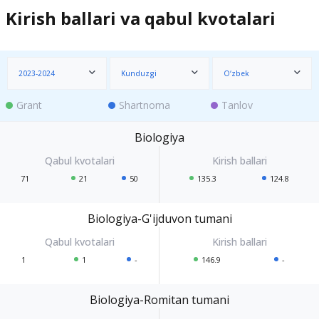
Kirish ballari va qabul kvotalari
2023-2024
Kunduzgi
O‘zbek
Grant
Shartnoma
Tanlov
Biologiya
71
21
50
135.3
124.8
Biologiya-G'ijduvon tumani
1
1
-
146.9
-
Biologiya-Romitan tumani