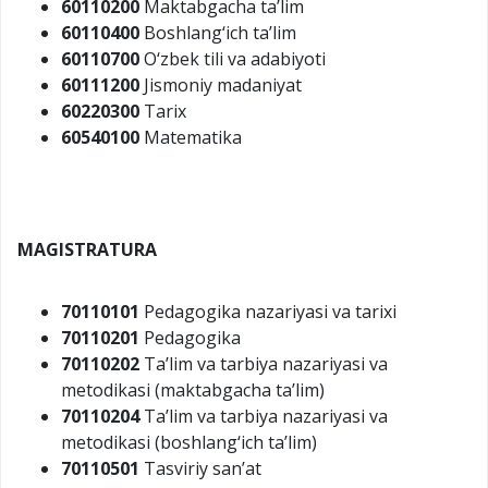
60110200
Maktabgacha ta’lim
60110400
Boshlang‘ich ta’lim
60110700
O‘zbek tili va adabiyoti
60111200
Jismoniy madaniyat
60220300
Tarix
60540100
Matematika
MAGISTRATURA
70110101
Pedagogika nazariyasi va tarixi
70110201
Pedagogika
70110202
Ta’lim va tarbiya nazariyasi va
metodikasi (maktabgacha ta’lim)
70110204
Ta’lim va tarbiya nazariyasi va
metodikasi (boshlang‘ich ta’lim)
70110501
Tasviriy san’at