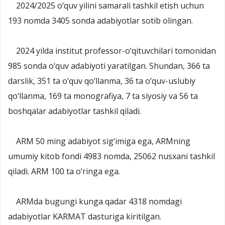
2024/2025 o‘quv yilini samarali tashkil etish uchun
193 nomda 3405 sonda adabiyotlar sotib olingan.
2024 yilda institut professor-o‘qituvchilari tomonidan
985 sonda o‘quv adabiyoti yaratilgan. Shundan, 366 ta
darslik, 351 ta o‘quv qo‘llanma, 36 ta o‘quv-uslubiy
qo‘llanma, 169 ta monografiya, 7 ta siyosiy va 56 ta
boshqalar adabiyotlar tashkil qiladi.
ARM 50 ming adabiyot sig‘imiga ega, ARMning
umumiy kitob fondi 4983 nomda, 25062 nusxani tashkil
qiladi. ARM 100 ta o‘ringa ega.
ARMda bugungi kunga qadar 4318 nomdagi
adabiyotlar KARMAT dasturiga kiritilgan.