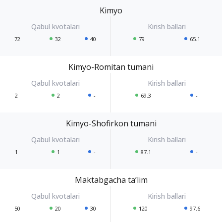
Kimyo
72
32
40
79
65.1
Kimyo-Romitan tumani
2
2
-
69.3
-
Kimyo-Shofirkon tumani
1
1
-
87.1
-
Maktabgacha ta’lim
50
20
30
120
97.6