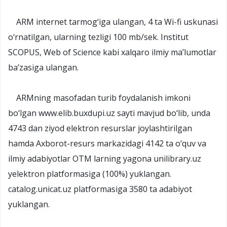
ARM internet tarmog‘iga ulangan, 4 ta Wi-fi uskunasi
o‘rnatilgan, ularning tezligi 100 mb/sek. Institut
SCOPUS, Web of Science kabi xalqaro ilmiy ma’lumotlar
ba’zasiga ulangan.
ARMning masofadan turib foydalanish imkoni
bo‘lgan www.elib.buxdupi.uz sayti mavjud bo‘lib, unda
4743 dan ziyod elektron resurslar joylashtirilgan
hamda Axborot-resurs markazidagi 4142 ta o‘quv va
ilmiy adabiyotlar OTM larning yagona unilibrary.uz
yelektron platformasiga (100%) yuklangan.
catalog.unicat.uz platformasiga 3580 ta adabiyot
yuklangan.