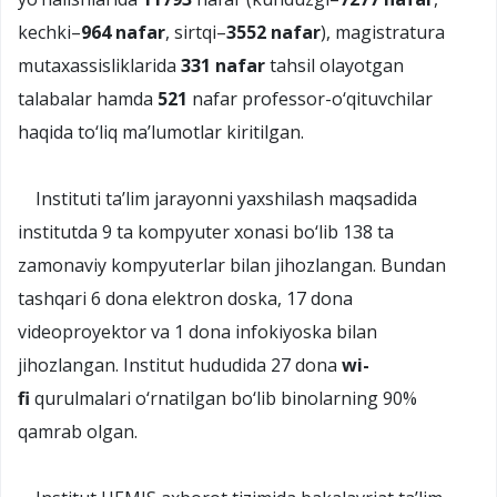
kechki–
964 nafar
, sirtqi–
3552 nafar
), magistratura
mutaxassisliklarida
331 nafar
tahsil olayotgan
talabalar hamda
521
nafar professor-o‘qituvchilar
haqida to‘liq ma’lumotlar kiritilgan.
Instituti ta’lim jarayonni yaxshilash maqsadida
institutda 9 ta kompyuter xonasi bo‘lib 138 ta
zamonaviy kompyuterlar bilan jihozlangan. Bundan
tashqari 6 dona elektron doska, 17 dona
videoproyektor va 1 dona infokiyoska bilan
jihozlangan. Institut hududida 27 dona
wi-
fi
qurulmalari o‘rnatilgan bo‘lib binolarning 90%
qamrab olgan.