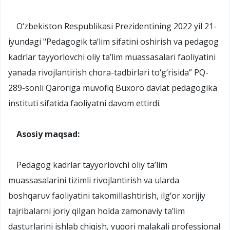
O‘zbekiston Respublikasi Prezidentining 2022 yil 21-
iyundagi "Pedagogik ta’lim sifatini oshirish va pedagog
kadrlar tayyorlovchi oliy ta’lim muassasalari faoliyatini
yanada rivojlantirish chora-tadbirlari to‘g‘risida” PQ-
289-sonli Qaroriga muvofiq Buxoro davlat pedagogika
instituti sifatida faoliyatni davom ettirdi.
Asosiy maqsad:
Pedagog kadrlar tayyorlovchi oliy ta’lim
muassasalarini tizimli rivojlantirish va ularda
boshqaruv faoliyatini takomillashtirish, ilg‘or xorijiy
tajribalarni joriy qilgan holda zamonaviy ta’lim
dasturlarini ishlab chiqish, yuqori malakali professional