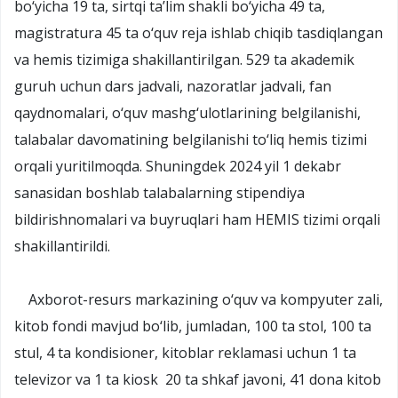
bo‘yicha 19 ta, sirtqi ta’lim shakli bo‘yicha 49 ta,
magistratura 45 ta o‘quv reja ishlab chiqib tasdiqlangan
va hemis tizimiga shakillantirilgan. 529 ta akademik
guruh uchun dars jadvali, nazoratlar jadvali, fan
qaydnomalari, o‘quv mashg‘ulotlarining belgilanishi,
talabalar davomatining belgilanishi to‘liq hemis tizimi
orqali yuritilmoqda. Shuningdek 2024 yil 1 dekabr
sanasidan boshlab talabalarning stipendiya
bildirishnomalari va buyruqlari ham HEMIS tizimi orqali
shakillantirildi.
Axborot-resurs markazining o‘quv va kompyuter zali,
kitob fondi mavjud bo‘lib, jumladan, 100 ta stol, 100 ta
stul, 4 ta kondisioner, kitoblar reklamasi uchun 1 ta
televizor va 1 ta kiosk 20 ta shkaf javoni, 41 dona kitob