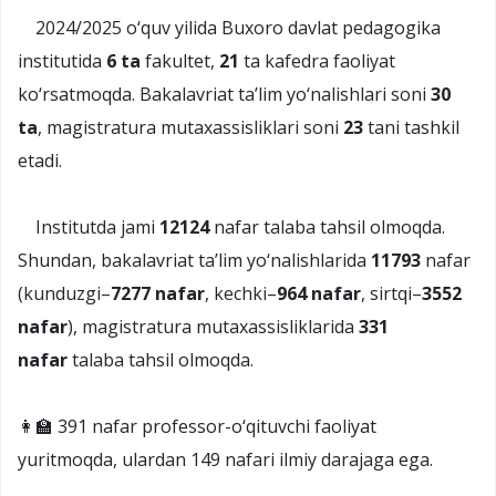
2024/2025 o‘quv yilida Buxoro davlat pedagogika
institutida
6 ta
fakultet,
21
ta kafedra faoliyat
ko‘rsatmoqda. Bakalavriat ta’lim yo‘nalishlari soni
30
ta
, magistratura mutaxassisliklari soni
23
tani tashkil
etadi.
Institutda jami
12124
nafar talaba tahsil olmoqda.
Shundan, bakalavriat ta’lim yo‘nalishlarida
11793
nafar
(kunduzgi–
7277 nafar
, kechki–
964 nafar
, sirtqi–
3552
nafar
), magistratura mutaxassisliklarida
331
nafar
talaba tahsil olmoqda.
👩‍🏫 391 nafar professor-o‘qituvchi faoliyat
yuritmoqda, ulardan 149 nafari ilmiy darajaga ega.