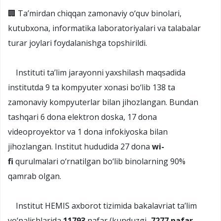
🏢 Ta’mirdan chiqqan zamonaviy o‘quv binolari,
kutubxona, informatika laboratoriyalari va talabalar
turar joylari foydalanishga topshirildi.
Instituti ta’lim jarayonni yaxshilash maqsadida
institutda 9 ta kompyuter xonasi bo‘lib 138 ta
zamonaviy kompyuterlar bilan jihozlangan. Bundan
tashqari 6 dona elektron doska, 17 dona
videoproyektor va 1 dona infokiyoska bilan
jihozlangan. Institut hududida 27 dona
wi-
fi
qurulmalari o‘rnatilgan bo‘lib binolarning 90%
qamrab olgan.
Institut HEMIS axborot tizimida bakalavriat ta’lim
yo‘nalishlarida
11793
nafar (kunduzgi–
7277 nafar
,