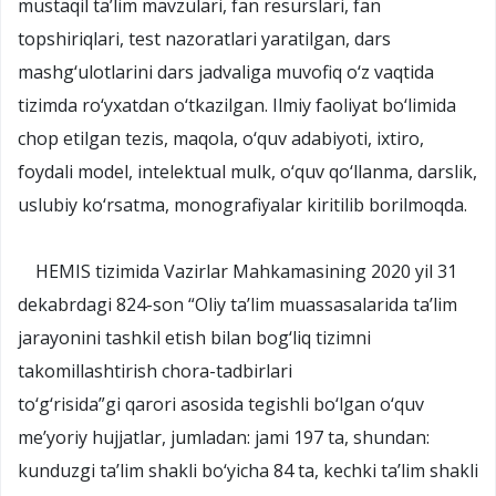
mustaqil ta’lim mavzulari, fan resurslari, fan
topshiriqlari, test nazoratlari yaratilgan, dars
mashg‘ulotlarini dars jadvaliga muvofiq o‘z vaqtida
tizimda ro‘yxatdan o‘tkazilgan. Ilmiy faoliyat bo‘limida
chop etilgan tezis, maqola, o‘quv adabiyoti, ixtiro,
foydali model, intelektual mulk, o‘quv qo‘llanma, darslik,
uslubiy ko‘rsatma, monografiyalar kiritilib borilmoqda.
HEMIS tizimida Vazirlar Mahkamasining 2020 yil 31
dekabrdagi 824-son “Oliy ta’lim muassasalarida ta’lim
jarayonini tashkil etish bilan bog‘liq tizimni
takomillashtirish chora-tadbirlari
to‘g‘risida”gi
qarori
asosida tegishli bo‘lgan o‘quv
me’yoriy hujjatlar, jumladan: jami 197 ta, shundan:
kunduzgi ta’lim shakli bo‘yicha 84 ta, kechki ta’lim shakli