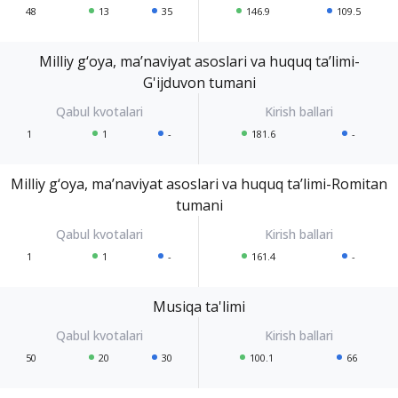
48
13
35
146.9
109.5
Milliy g‘oya, ma’naviyat asoslari va huquq ta’limi-
G'ijduvon tumani
1
1
-
181.6
-
Milliy g‘oya, ma’naviyat asoslari va huquq ta’limi-Romitan
tumani
1
1
-
161.4
-
Musiqa ta'limi
50
20
30
100.1
66