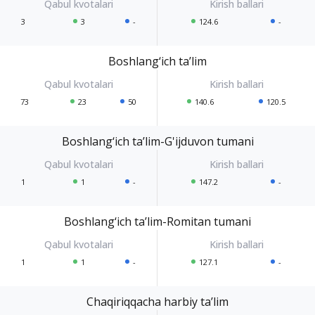
3
3
-
124.6
-
Boshlang‘ich ta’lim
73
23
50
140.6
120.5
Boshlang‘ich ta’lim-G'ijduvon tumani
1
1
-
147.2
-
Boshlang‘ich ta’lim-Romitan tumani
1
1
-
127.1
-
Chaqiriqqacha harbiy ta’lim