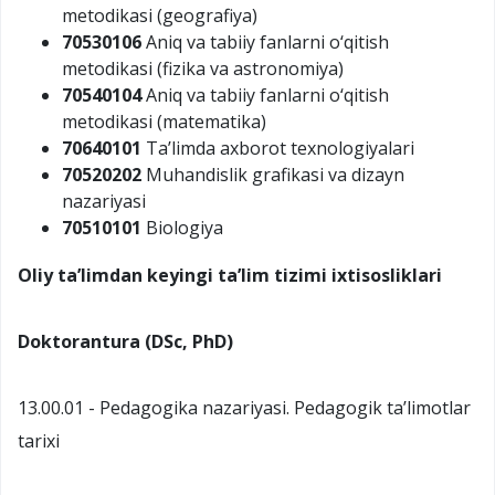
metodikasi (geografiya)
70530106
Aniq va tabiiy fanlarni o‘qitish
metodikasi (fizika va astronomiya)
70540104
Aniq va tabiiy fanlarni o‘qitish
metodikasi (matematika)
70640101
Ta’limda axborot texnologiyalari
70520202
Muhandislik grafikasi va dizayn
nazariyasi
70510101
Biologiya
Oliy ta’limdan keyingi ta’lim tizimi
ixtisosliklari
Doktorantura (DSc, PhD)
13.00.01 - Pedagogika nazariyasi. Pedagogik ta’limotlar
tarixi