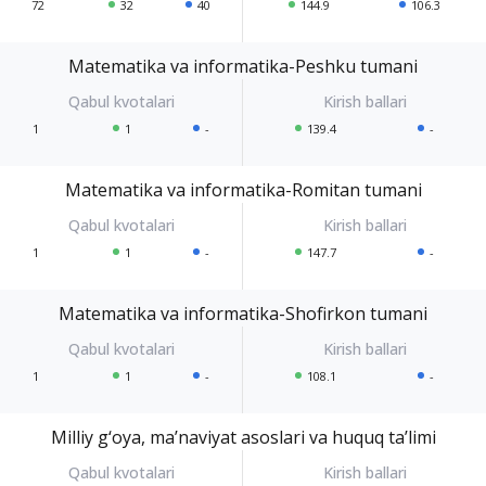
72
32
40
144.9
106.3
Matematika va informatika-Peshku tumani
1
1
-
139.4
-
Matematika va informatika-Romitan tumani
1
1
-
147.7
-
Matematika va informatika-Shofirkon tumani
1
1
-
108.1
-
Milliy g‘oya, ma’naviyat asoslari va huquq ta’limi