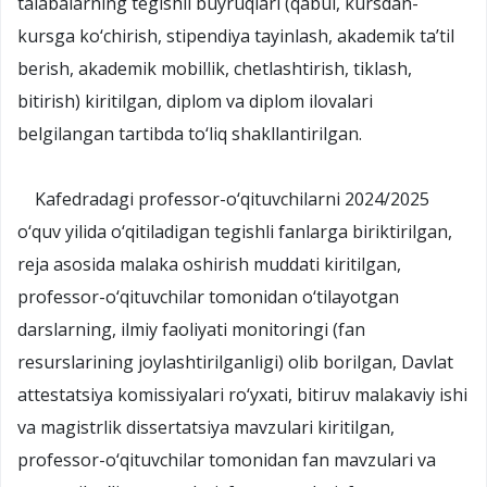
talabalarning tegishli buyruqlari (qabul, kursdan-
kursga ko‘chirish, stipendiya tayinlash, akademik ta’til
berish, akademik mobillik, chetlashtirish, tiklash,
bitirish) kiritilgan, diplom va diplom ilovalari
belgilangan tartibda to‘liq shakllantirilgan.
Kafedradagi professor-o‘qituvchilarni 2024/2025
o‘quv yilida o‘qitiladigan tegishli fanlarga biriktirilgan,
reja asosida malaka oshirish muddati kiritilgan,
professor-o‘qituvchilar tomonidan o‘tilayotgan
darslarning, ilmiy faoliyati monitoringi (fan
resurslarining joylashtirilganligi) olib borilgan, Davlat
attestatsiya komissiyalari ro‘yxati, bitiruv malakaviy ishi
va magistrlik dissertatsiya mavzulari kiritilgan,
professor-o‘qituvchilar tomonidan fan mavzulari va