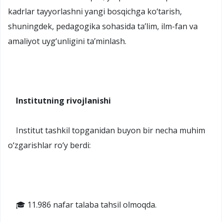
kadrlar tayyorlashni yangi bosqichga ko‘tarish,
shuningdek, pedagogika sohasida ta’lim, ilm-fan va
amaliyot uyg‘unligini ta’minlash.
Institutning rivojlanishi
Institut tashkil topganidan buyon bir necha muhim
o‘zgarishlar ro‘y berdi:
🎓 11.986 nafar talaba tahsil olmoqda.