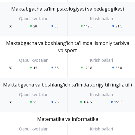
Maktabgacha ta’lim psixologiyasi va pedagogikasi
50
20
30
112.6
91.5
Maktabgacha va boshlang‘ich ta'limda jismoniy tarbiya
va sport
50
15
35
120.8
85.8
Maktabgacha va boshlang‘ich ta’limda xorijiy til (ingliz tili)
50
25
25
166.5
151.6
Matematika va informatika