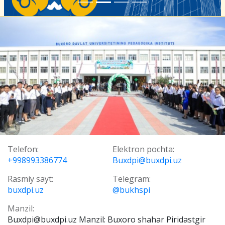
Telefon:
Elektron pochta:
+998993386774
Buxdpi@buxdpi.uz
Rasmiy sayt:
Telegram:
buxdpi.uz
@bukhspi
Manzil:
Buxdpi@buxdpi.uz Manzil: Buxoro shahar Piridastgir