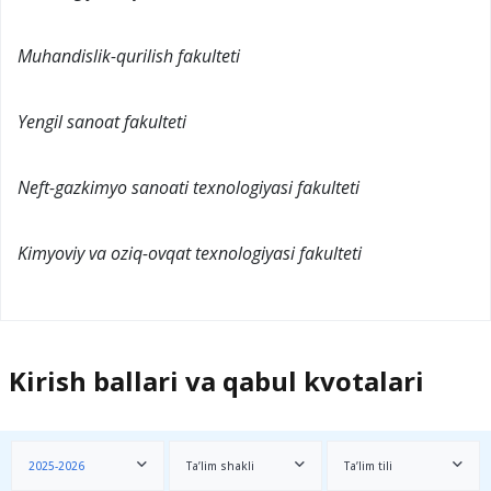
Muhandislik-qurilish fakulteti
Yengil sanoat fakulteti
Neft-gazkimyo sanoati texnologiyasi fakulteti
Kimyoviy va oziq-ovqat texnologiyasi fakulteti
Kirish ballari va qabul kvotalari
2025-2026
Ta’lim shakli
Ta’lim tili