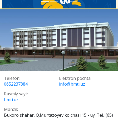
Telefon:
Elektron pochta:
0652237884
info@bmti.uz
Rasmiy sayt:
bmti.uz
Manzil:
Buxoro shahar, Q.Murtazoyev ko'chasi 15 - uy. Tel.: (65)