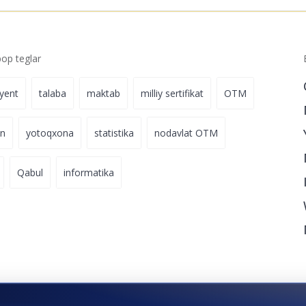
p teglar
iyent
talaba
maktab
milliy sertifikat
OTM
on
yotoqxona
statistika
nodavlat OTM
Qabul
informatika