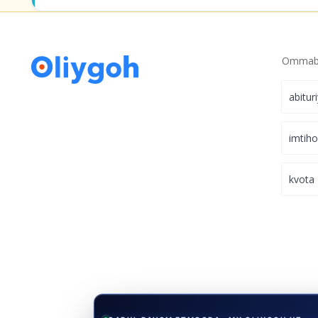
Ommabo
abitur
imtih
kvota