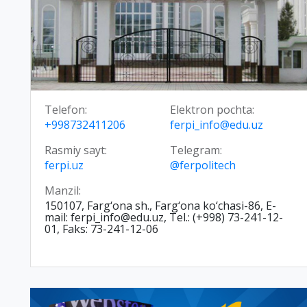
Telefon:
Elektron pochta:
+998732411206
ferpi_info@edu.uz
Rasmiy sayt:
Telegram:
ferpi.uz
@ferpolitech
Manzil:
150107, Farg‘ona sh., Farg‘ona ko‘chasi-86, E-
mail: ferpi_info@edu.uz, Tel.: (+998) 73-241-12-
01, Faks: 73-241-12-06