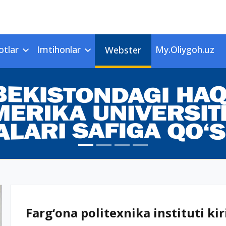
otlar
Imtihonlar
My.Oliygoh.uz
Webster
Farg‘ona politexnika instituti kir