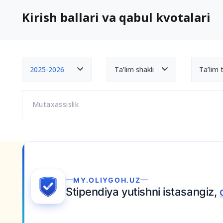
Kirish ballari va qabul kvotalari
2025-2026
Ta’lim shakli
Ta’lim ti
Mutaxassislik
Ariza topshiring