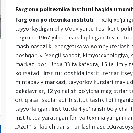
Farg‘ona politexnika instituti haqida umum
Fargʻona politexnika instituti
— xalq xoʻjalig
tayyorlaydigan oliy oʻquv yurti. Toshkent poli
negizida 1967-yilda tashkil qilingan. Institutd
mashinasozlik, energetika va Kompyuterlash te
boshqaruv, Yengil sanoat, kimyotexnologiya, 
markazi bor. Unda 33 ta kafedra, 15 ta ilmiy t
koʻrsatadi. Institut qoshida instituternatlitse
mintaqaviy markazi, tayyorlov kurslari mavjud.
bakalavrlar, 12 yoʻnalish boʻyicha magistrlar
ortiq asar saqlanadi. Institut tashkil qilinga
tayyorlangan. Institutda 4 yoʻnalish boʻyicha il
Institutda yaratilgan fan va texnika yangilikla
„Azot“ ishlab chiqarish birlashmasi, „Quvasoy