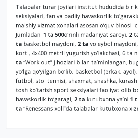
Talabalar turar joyilari institut hududida bir
seksiyalari, fan va badiiy havaskorlik to‘garak
maishiy xizmat xonalari asosan o‘quv binosi ic
Jumladan:
1
ta
500
o‘rinli madaniyat saroyi,
2
ta
ta
basketbol maydoni,
2 ta
voleybol maydoni
korti, 4x400 metrli yugurish yo‘lakchasi, 6 t
ta
“Work out” jihozlari bilan ta’minlangan, b
yo‘lga qo‘yilgan bo‘lib, basketbol (erkak, ayol),
futbol, stol tennisi, shaxmat, shashka, kurash
tosh ko‘tarish sport seksiyalari faoliyat olib
havaskorlik to‘garagi,
2 ta
kutubxona ya’ni
1 
ta
“Renessans xoll”da talabalar kutubxona xi