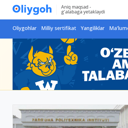
Aniq maqsad -
g'alabaga yetaklaydi
Oliygohlar
Milliy sertifikat
Yangiliklar
Ma'lum