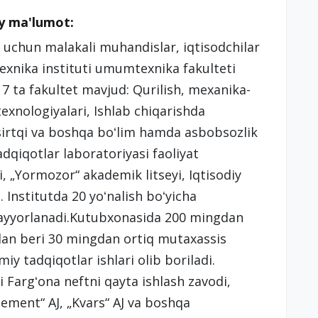
iy ma'lumot:
i uchun malakali muhandislar, iqtisodchilar
texnika instituti umumtexnika fakulteti
a 7 ta fakultet mavjud: Qurilish, mexanika-
xnologiyalari, Ishlab chiqarishda
sirtqi va boshqa boʻlim hamda asbobsozlik
adqiqotlar laboratoriyasi faoliyat
yi, „Yormozor“ akademik litseyi, Iqtisodiy
 Institutda 20 yoʻnalish boʻyicha
 tayyorlanadi.Kutubxonasida 200 mingdan
nidan beri 30 mingdan ortiq mutaxassis
miy tadqiqotlar ishlari olib boriladi.
ri Fargʻona neftni qayta ishlash zavodi,
sement“ AJ, „Kvars“ AJ va boshqa