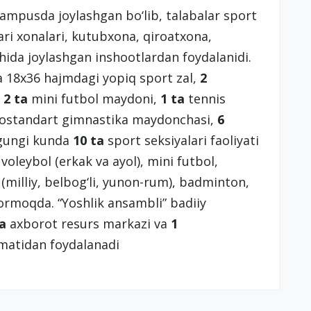
 kampusda joylashgan bo‘lib, talabalar sport
lari xonalari, kutubxona, qiroatxona,
hida joylashgan inshootlardan foydalanidi.
 18x36 hajmdagi yopiq sport zal,
2
,
2 ta
mini futbol maydoni,
1 ta
tennis
a nostandart gimnastika maydonchasi,
6
ugungi kunda
10 ta
sport seksiyalari faoliyati
 voleybol (erkak va ayol), mini futbol,
 (milliy, belbog‘li, yunon-rum), badminton,
 bormoqda. “Yoshlik ansambli” badiiy
ta
axborot resurs markazi va
1
zmatidan foydalanadi