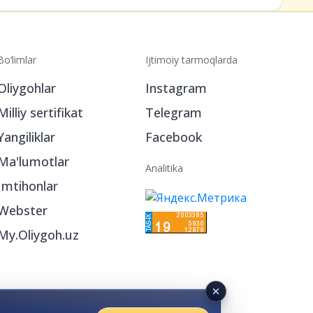
Bo‘limlar
Ijtimoiy tarmoqlarda
Oliygohlar
Instagram
Milliy sertifikat
Telegram
Yangiliklar
Facebook
Ma'lumotlar
Analitika
Imtihonlar
Webster
My.Oliygoh.uz