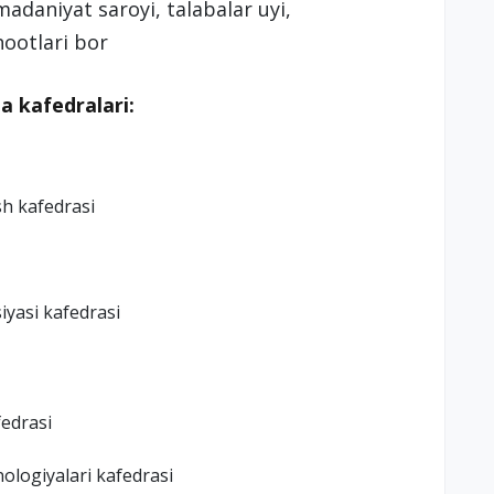
madaniyat saroyi, talabalar uyi,
hootlari bor
a kafedralari:
sh kafedrasi
siyasi kafedrasi
fedrasi
nologiyalari kafedrasi