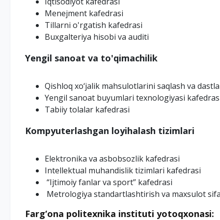
Iqtisodiyot kafedrasi
Menejment kafedrasi
Tillarni o'rgatish kafedrasi
Buxgalteriya hisobi va auditi
Yengil sanoat va to'qimachilik
Qishloq xo‘jalik mahsulotlarini saqlash va dastl
Yengil sanoat buyumlari texnologiyasi kafedras
Tabiiy tolalar kafedrasi
Kompyuterlashgan loyihalash tizimlari
Elektronika va asbobsozlik kafedrasi
Intellektual muhandislik tizimlari kafedrasi
“Ijtimoiy fanlar va sport” kafedrasi
Metrologiya standartlashtirish va maxsulot sif
Farg‘ona politexnika instituti yotoqxonasi: