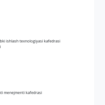
abki ishlash texnologiyasi kafedrasi
i
ati menejmenti kafedrasi