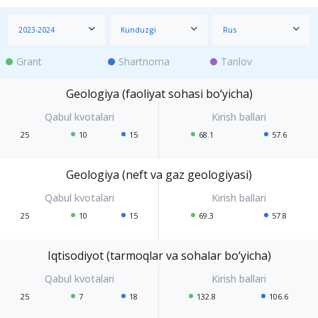
2023-2024
Kunduzgi
Rus
Grant
Shartnoma
Tanlov
Geologiya (faoliyat sohasi bo‘yicha)
25
10
15
68.1
57.6
Geologiya (neft va gaz geologiyasi)
25
10
15
69.3
57.8
Iqtisodiyot (tarmoqlar va sohalar bo‘yicha)
25
7
18
132.8
106.6