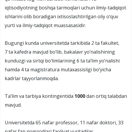
iqtisodiyotning boshqa tarmoqlari uchun ilmiy-tadqiqot
ishlarini olib boradigan ixtisoslashtirilgan oliy o‘quv
yurti va ilmiy-tadqiqot muassasasidir.
Bugungi kunda universitetda tarkibida 2 ta fakultet,
7 ta kafedra mavjud bo‘lib, bakalavr yo‘nalishining
kunduzgi va sirtqi bo‘limlarining 6 ta taʼlim yo‘nalishi
hamda 4 ta magistratura mutaxassisligi bo‘yicha
kadrlar tayyorlanmoqda.
Taʼlim va tarbiya kontingentida
1000
dan ortiq talabdan
mavjud.
Universitetda 65 nafar professor, 11 nafar doktori, 33
nafar fan nomzodlari faoliyat yuritadilar.