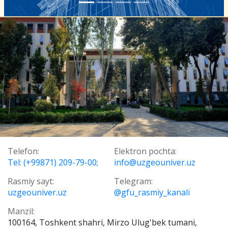
Telefon:
Elektron pochta:
Tel: (+99871) 209-79-00;
info@uzgeouniver.uz
Rasmiy sayt:
Telegram:
uzgeouniver.uz
@gfu_rasmiy_kanali
Manzil:
100164, Toshkent shahri, Mirzo Ulug'bek tumani,