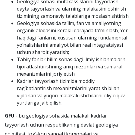
Geologiya sohasi mutaxassislarini tayyorlash,
qayta tayyorlash va ularning malakasini oshirish
tizimining zamonaviy talablariga moslashishtirish;
Geologiya sohasida taʼlim, fan va amaliyotning
organik aloqasini kerakli darajada taʼminlash, Yer
haqidagi fanlarni, xususan ularning fundamental
yo‘nalishlarini amaliyot bilan real integratsiyasi
uchun sharoit yaratish;
Tabiiy fanlar bilim sohasidagi ilmiy ishlanmalarni
tijoratlashtirishning aniq mezonlari va samarali
mexanizmlarini joriy etish;
Kadrlar tayyorlash tizimida moddiy
rag‘batlantirish mexanizmlarini yaratish bilan
vijdonan va yuqori malakali ishchilarni oliy o‘quv
yurtlariga jalb qilish.
GFU
- bu geologiya sohasida malakali kadrlar
tayyorlash uchun respublikaning davlat geologiya
qo‘mitasi, tog‘-kon sanoati korxonalari va