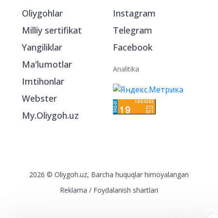
Bo‘limlar
Ijtimoiy tarmoqlarda
Oliygohlar
Instagram
Milliy sertifikat
Telegram
Yangiliklar
Facebook
Ma'lumotlar
Analitika
Imtihonlar
Webster
My.Oliygoh.uz
2026 © Oliygoh.uz, Barcha huquqlar himoyalangan