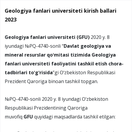
Geologiya fanlari universiteti kirish ballari
2023
Geologiya fanlari universiteti (GFU)
2020 y. 8
iyundagi №PQ-4740-sonli “
Davlat geologiya va
mineral resurslar qoʻmitasi tizimida Geologiya
fanlari universiteti faoliyatini tashkil etish chora-
tadbirlari toʻgʻrisida
”gi O‘zbekiston Respublikasi
Prezident Qaroriga binoan tashkil topgan.
№PQ-4740-sonli 2020 y. 8 iyundagi O‘zbekiston
Respublikasi Prezidentining Qaroriga
muvofiq
GFU
quyidagi maqsadlarda tashkil etilgan: