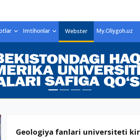
otlar
Imtihonlar
My.Oliygoh.uz
Webster
Geologiya fanlari universiteti kir