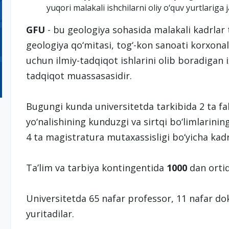
yuqori malakali ishchilarni oliy o‘quv yurtlariga ja
GFU
- bu geologiya sohasida malakali kadrlar
geologiya qo‘mitasi, tog‘-kon sanoati korxona
uchun ilmiy-tadqiqot ishlarini olib boradigan ix
tadqiqot muassasasidir.
Bugungi kunda universitetda tarkibida 2 ta fak
yo‘nalishining kunduzgi va sirtqi bo‘limlarinin
4 ta magistratura mutaxassisligi bo‘yicha kad
Taʼlim va tarbiya kontingentida
1000
dan orti
Universitetda 65 nafar professor, 11 nafar dok
yuritadilar.