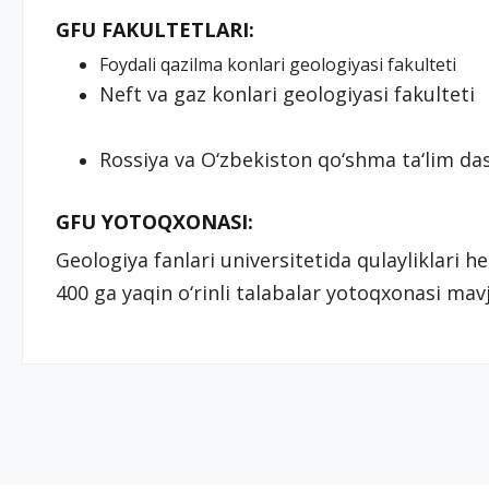
GFU FAKULTETLARI:
Foydali qazilma konlari geologiyasi fakulteti
Neft va gaz konlari geologiyasi fakulteti
Rossiya va O‘zbekiston qo‘shma ta‘lim da
GFU YOTOQXONASI:
Geologiya fanlari universitetida qulayliklar
400 ga yaqin o‘rinli talabalar yotoqxonasi mav