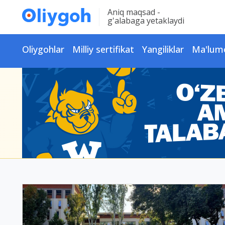
Aniq maqsad -
g'alabaga yetaklaydi
Oliygohlar
Milliy sertifikat
Yangiliklar
Ma'lum