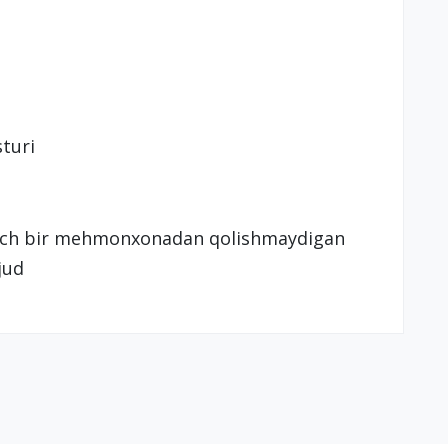
sturi
i hech bir mehmonxonadan qolishmaydigan
jud