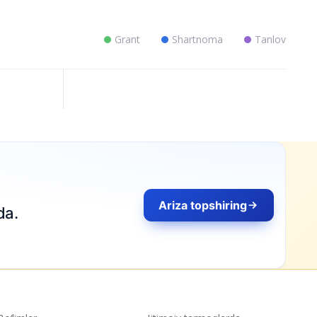
Grant
Shartnoma
Tanlov
Ariza topshiring
da.