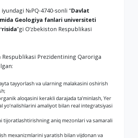
8 iyundagi №PQ-4740-sonli “
Davlat
imida Geologiya fanlari universiteti
ʻrisida
”gi O‘zbekiston Respublikasi
n Respublikasi Prezidentining Qaroriga
lgan:
ayta tayyorlash va ularning malakasini oshirish
sh;
rganik aloqasini kerakli darajada taʼminlash, Yer
yo‘nalishlarini amaliyot bilan real integratsiyasi
ni tijoratlashtirishning aniq mezonlari va samarali
ish mexanizmlarini yaratish bilan vijdonan va