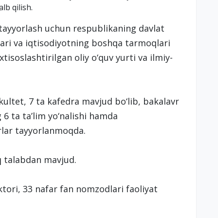
lb qilish.
 tayyorlash uchun respublikaning davlat
lari va iqtisodiyotning boshqa tarmoqlari
tisoslashtirilgan oliy o‘quv yurti va ilmiy-
ultet, 7 ta kafedra mavjud bo‘lib, bakalavr
g 6 ta taʼlim yo‘nalishi hamda
rlar tayyorlanmoqda.
q talabdan mavjud.
tori, 33 nafar fan nomzodlari faoliyat