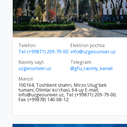
Telefon:
Elektron pochta:
Tel: (+99871) 209-79-00;
info@uzgeouniver.uz
Rasmiy sayt:
Telegram:
uzgeouniver.uz
@gfu_rasmiy_kanali
Manzil:
100164, Toshkent shahri, Mirzo Ulug'bek
tumani, Olimlar ko'chasi, 64-uy E-mail;
info@uzgeouniver.uz, Tel: (+99871) 209-79-00;
Fax: (+99878) 140-08-12;