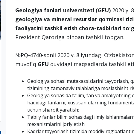
Geologiya fanlari universiteti (GFU)
2020 y. 
geologiya va mineral resurslar qoʻmitasi tiz
faoliyatini tashkil etish chora-tadbirlari toʻg
Prezident Qaroriga binoan tashkil topgan.
№PQ-4740-sonli 2020 y. 8 iyundagi O‘zbekisto
muvofiq
GFU
quyidagi maqsadlarda tashkil eti
Geologiya sohasi mutaxassislarini tayyorlash, q
tizimining zamonaviy talablariga moslashishtiri
Geologiya sohasida taʼlim, fan va amaliyotning o
haqidagi fanlarni, xususan ularning fundamental 
uchun sharoit yaratish;
Tabiiy fanlar bilim sohasidagi ilmiy ishlanmalar
mexanizmlarini joriy etish;
Kadrlar tayyorlash tizimida moddiy rag‘batlantir