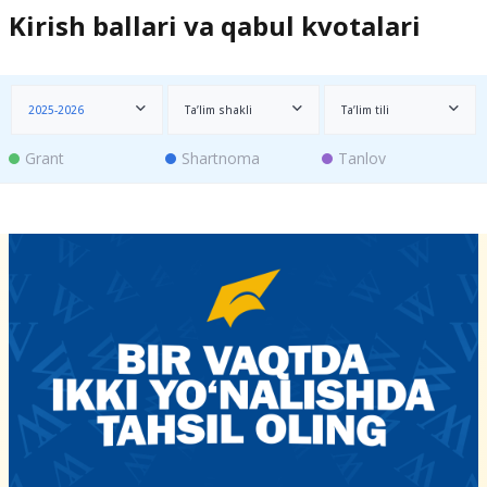
Kirish ballari va qabul kvotalari
2025-2026
Ta’lim shakli
Ta’lim tili
Grant
Shartnoma
Tanlov