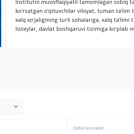
Institutni muvoffaqiyatli tamomlagan sobiq ta
ko‘rsatgan o‘qituvchilar viloyat, tuman ta’lim t
xalq xo‘jaligining turli sohalariga, xalq ta’lim
listeylar, davlat boshqaruvi tizimiga ko‘plab
Qabul kvotalari