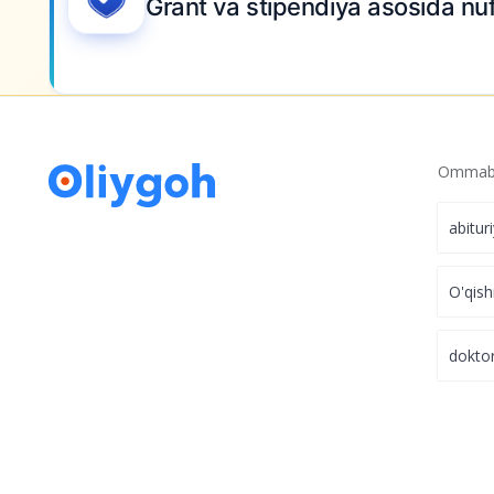
Grant va stipendiya asosida nufu
Ommabo
abitur
O'qish
dokto