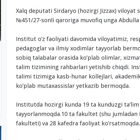
Xalq deputati Sirdaryo (hozirgi Jizzax) viloyat 
№451/27-sonli qaroriga muvofiq unga Abdulla 
Institut o’z faoliyati davomida viloyatimiz, re
pedagoglar va ilmiy xodimlar tayyorlab bermo
sobiq talabalar orasida ko’plab olimlar, xizma
talim tizimining rahbarlari yetishib chiqdi. Inst
talimi tizimiga kasb-hunar kollejlari, akademik
ko’plab mutaxassislar yetkazib bermoqda.
Institutda hozirgi kunda 19 ta kunduzgi ta’lim 
tayyorlanmoqda.10 ta fakultet (shu jumladan 
fakulteti) va 28 kafedra faoliyat ko’rsatmoqda