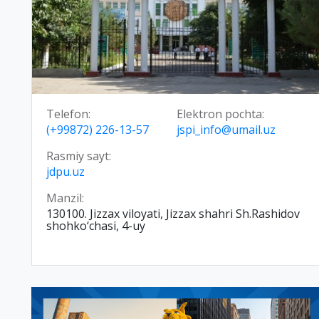
Telefon:
Elektron pochta:
(+99872) 226-13-57
jspi_info@umail.uz
Rasmiy sayt:
jdpu.uz
Manzil:
130100. Jizzax viloyati, Jizzax shahri Sh.Rashidov
shohko‘chasi, 4-uy