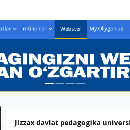
otlar
Imtihonlar
My.Oliygoh.uz
Webster
Jizzax davlat pedagogika universi