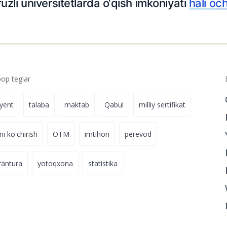
zli universitetlarda o‘qish imkoniyati
hali oc
p teglar
iyent
talaba
maktab
Qabul
milliy sertifikat
ni ko'chirish
OTM
imtihon
perevod
rantura
yotoqxona
statistika