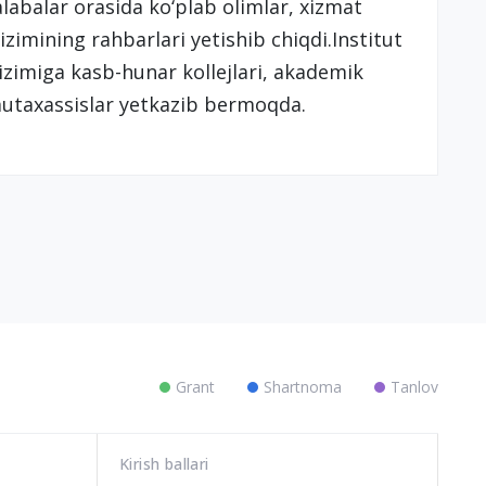
labalar orasida ko‘plab olimlar, xizmat
izimining rahbarlari yetishib chiqdi.Institut
i tizimiga kasb-hunar kollejlari, akademik
 mutaxassislar yetkazib bermoqda.
Grant
Shartnoma
Tanlov
Kirish ballari