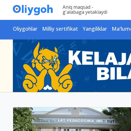
Aniq maqsad -
g'alabaga yetaklaydi
Oliygohlar
Milliy sertifikat
Yangiliklar
Ma'lum