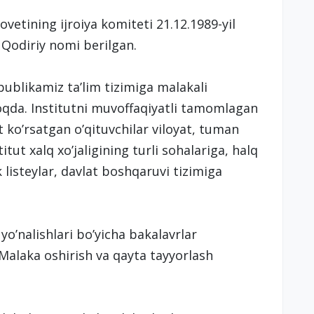
sovetining ijroiya komiteti 21.12.1989-yil
Qodiriy nomi berilgan.
spublikamiz ta’lim tizimiga malakali
qda. Institutni muvoffaqiyatli tamomlagan
t ko’rsatgan o’qituvchilar viloyat, tuman
itut xalq xo’jaligining turli sohalariga, halq
 listeylar, davlat boshqaruvi tizimiga
yo’nalishlari bo’yicha bakalavrlar
Malaka oshirish va qayta tayyorlash
.