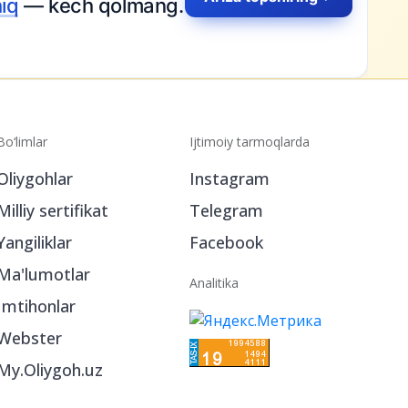
hiq
— kech qolmang.
Bo‘limlar
Ijtimoiy tarmoqlarda
Oliygohlar
Instagram
Milliy sertifikat
Telegram
Yangiliklar
Facebook
Ma'lumotlar
Analitika
Imtihonlar
Webster
My.Oliygoh.uz