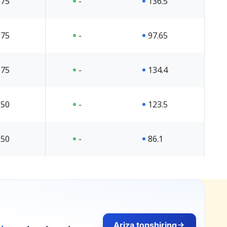
75
-
136.5
75
-
97.65
75
-
134.4
50
-
123.5
50
-
86.1
Ariza topshiring