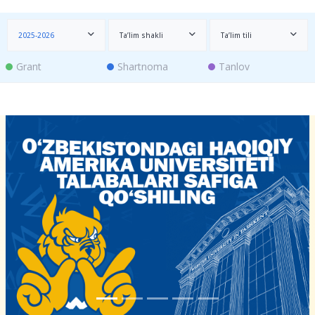
2025-2026
Ta’lim shakli
Ta’lim tili
Grant
Shartnoma
Tanlov