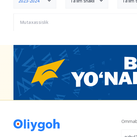
2023-2024
Ta’lim shakli
Ta’lim ti
Mutaxassislik
Ommabo
qabul