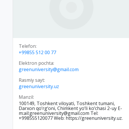
Telefon:
+99855 512 00 77
Elektron pochta:
greenuniversity@gmail.com
Rasmiy sayt:
greenuniversity.uz
Manzil:
100149, Toshkent viloyati, Toshkent tumani,
Darxon qo‘rg‘oni, Chimkent yo‘li ko‘chasi 2-uy E-
m:ail:greenuniversity@gmail.com Tel:
+998555120077 Web: https://greenuniversity.uz.