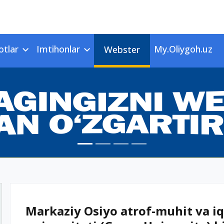
otlar
Imtihonlar
My.Oliygoh.uz
Webster
Markaziy Osiyo atrof-muhit va iq