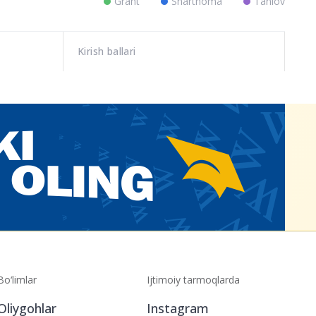
Grant
Shartnoma
Tanlov
Kirish ballari
Bo‘limlar
Ijtimoiy tarmoqlarda
Oliygohlar
Instagram