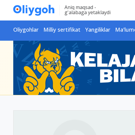
Aniq maqsad -
g'alabaga yetaklaydi
Oliygohlar
Milliy sertifikat
Yangiliklar
Ma'lum