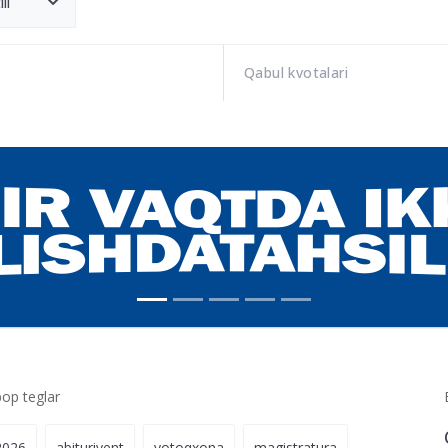
li
Qabul kvotalari
p teglar
2026
abituriyent
yotoqxona
magistratura