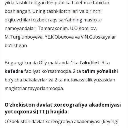
yilda tashkil etilgan Respublika balet maktabidan
boshlangan. Uning tashkilotchilari va birinchi
о‘qituvchilari о‘zbek raqs san’atining mashxur
namoyandalari Tamaraxonim, U.O.Komilov,
M.Turg‘unboyeva, YE.K.Obuxova va V.N.Gubskayalar
bо‘lishgan.
Bugungi kunda Oliy maktabda 1 ta
fakultet
, 3 ta
kafedra
faoliyat ko’rsatmoqda. 2 ta
ta’lim yo’nalishi
bo’yicha bakalavrlar va 2 ta mutaxassislik yuzasidan
magistrlar tayyorlanmoqda.
O‘zbekiston davlat xoreografiya akademiyasi
yotoqxonasi(TTJ) haqida:
О`zbekiston davlat xoreografiya akademiyasi (keyingi