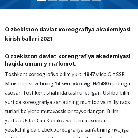
O'zbekiston davlat xoreografiya akademiyasi
kirish ballari 2021
O‘zbekiston davlat xoreografiya akademiyasi
haqida umumiy ma'lumot:
Toshkent xoreografiya bilim yurti
1947
yilda O’z SSR
Ministrlar sovetining
14 sentabrdag
i
№1480
qaroriga
asosan Toshkent shahrida tashkil etilgan. Ushbu bilim
yurtida xoreografiya san’atining mumtoz va milliy raqs
turlari bo’yicha mutaxassislar tayyorlangan. Bilim
yurtida Usta Olim Komilov va Tamaraxonum
yetakchiligida o’zbek xoreografiya san’atining rivojiga