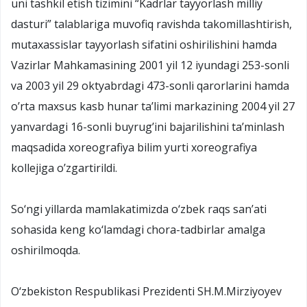
uni tashkil etish tizimini “Kadrlar tayyorlash milliy
dasturi” talablariga muvofiq ravishda takomillashtirish,
mutaxassislar tayyorlash sifatini oshirilishini hamda
Vazirlar Mahkamasining 2001 yil 12 iyundagi 253-sonli
va 2003 yil 29 oktyabrdagi 473-sonli qarorlarini hamda
o’rta maxsus kasb hunar ta’limi markazining 2004 yil 27
yanvardagi 16-sonli buyrug’ini bajarilishini ta’minlash
maqsadida xoreografiya bilim yurti xoreografiya
kollejiga o’zgartirildi.
Sо‘ngi yillarda mamlakatimizda о‘zbek raqs san’ati
sohasida keng kо‘lamdagi chora-tadbirlar amalga
oshirilmoqda.
О‘zbekiston Respublikasi Prezidenti SH.M.Mirziyoyev