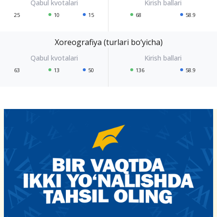
25
10
15
68
58.9
Xoreografiya (turlari bo‘yicha)
63
13
50
136
58.9