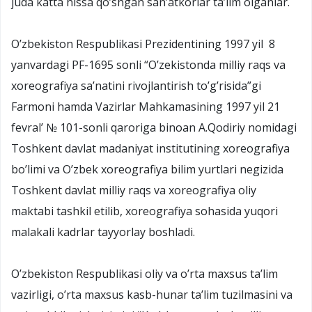
juda katta hissa qo’shgan san’atkorlar ta’lim olganlar.
O’zbekiston Respublikasi Prezidentining 1997 yil 8
yanvardagi PF-1695 sonli “O’zekistonda milliy raqs va
xoreografiya sa’natini rivojlantirish to’g’risida”gi
Farmoni hamda Vazirlar Mahkamasining 1997 yil 21
fevral’ № 101-sonli qaroriga binoan A.Qodiriy nomidagi
Toshkent davlat madaniyat institutining xoreografiya
bo’limi va O’zbek xoreografiya bilim yurtlari negizida
Toshkent davlat milliy raqs va xoreografiya oliy
maktabi tashkil etilib, xoreografiya sohasida yuqori
malakali kadrlar tayyorlay boshladi.
O’zbekiston Respublikasi oliy va o’rta maxsus ta’lim
vazirligi, o’rta maxsus kasb-hunar ta’lim tuzilmasini va