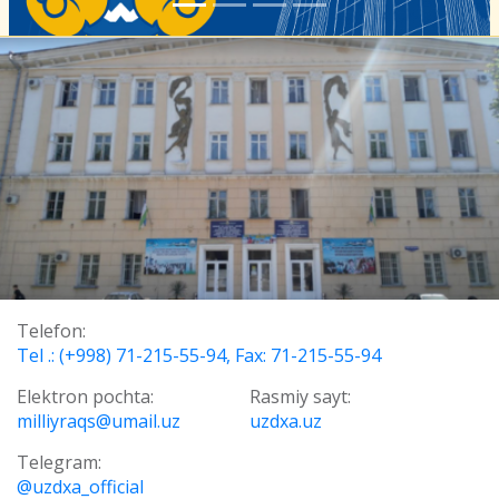
Telefon:
Tel .: (+998) 71-215-55-94, Fax: 71-215-55-94
Elektron pochta:
Rasmiy sayt:
milliyraqs@umail.uz
uzdxa.uz
Telegram:
@uzdxa_official