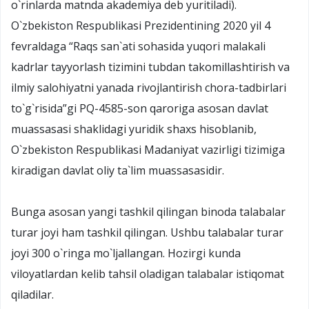
о`rinlarda matnda akademiya deb yuritiladi).
О`zbekiston Respublikasi Prezidentining 2020 yil 4
fevraldaga “Raqs san`ati sohasida yuqori malakali
kadrlar tayyorlash tizimini tubdan takomillashtirish va
ilmiy salohiyatni yanada rivojlantirish chora-tadbirlari
tо`g`risida”gi PQ-4585-son qaroriga asosan davlat
muassasasi shaklidagi yuridik shaxs hisoblanib,
О`zbekiston Respublikasi Madaniyat vazirligi tizimiga
kiradigan davlat oliy ta`lim muassasasidir.
Bunga asosan yangi tashkil qilingan binoda talabalar
turar joyi ham tashkil qilingan. Ushbu talabalar turar
joyi 300 о`ringa mо`ljallangan. Hozirgi kunda
viloyatlardan kelib tahsil oladigan talabalar istiqomat
qiladilar.