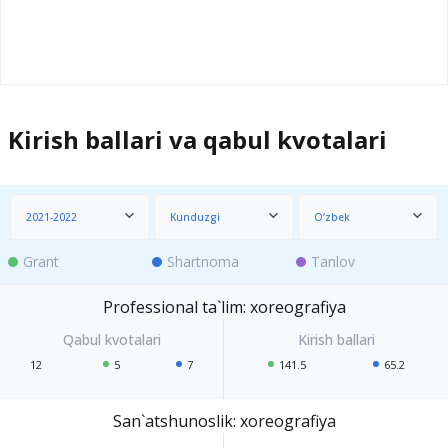
Kirish ballari va qabul kvotalari
2021-2022
Kunduzgi
O‘zbek
Grant
Shartnoma
Tanlov
Professional ta`lim: xoreografiya
12
5
7
141.5
65.2
San`atshunoslik: xoreografiya