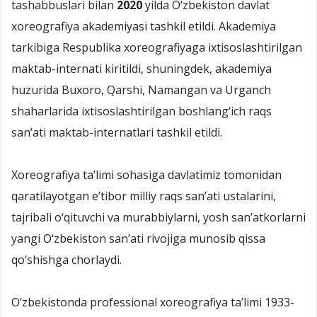
tashabbuslari bilan
2020
yilda О‘zbekiston davlat
xoreografiya akademiyasi tashkil etildi. Akademiya
tarkibiga Respublika xoreografiyaga ixtisoslashtirilgan
maktab-internati kiritildi, shuningdek, akademiya
huzurida Buxoro, Qarshi, Namangan va Urganch
shaharlarida ixtisoslashtirilgan boshlang‘ich raqs
san’ati maktab-internatlari tashkil etildi.
Xoreografiya ta’limi sohasiga davlatimiz tomonidan
qaratilayotgan e’tibor milliy raqs san’ati ustalarini,
tajribali о‘qituvchi va murabbiylarni, yosh san’atkorlarni
yangi О‘zbekiston san’ati rivojiga munosib qissa
qо‘shishga chorlaydi.
О‘zbekistonda professional xoreografiya ta’limi 1933-