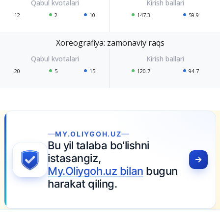
12
2
10
147.3
59.9
Xoreografiya: zamonaviy raqs
20
5
15
120.7
94.7