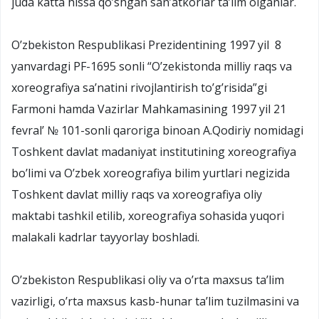
juda katta hissa qo’shgan san’atkorlar ta’lim olganlar.
O’zbekiston Respublikasi Prezidentining 1997 yil 8
yanvardagi PF-1695 sonli “O’zekistonda milliy raqs va
xoreografiya sa’natini rivojlantirish to’g’risida”gi
Farmoni hamda Vazirlar Mahkamasining 1997 yil 21
fevral’ № 101-sonli qaroriga binoan A.Qodiriy nomidagi
Toshkent davlat madaniyat institutining xoreografiya
bo’limi va O’zbek xoreografiya bilim yurtlari negizida
Toshkent davlat milliy raqs va xoreografiya oliy
maktabi tashkil etilib, xoreografiya sohasida yuqori
malakali kadrlar tayyorlay boshladi.
O’zbekiston Respublikasi oliy va o’rta maxsus ta’lim
vazirligi, o’rta maxsus kasb-hunar ta’lim tuzilmasini va