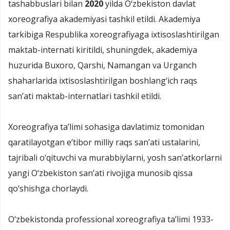
tashabbuslari bilan
2020
yilda О‘zbekiston davlat
xoreografiya akademiyasi tashkil etildi. Akademiya
tarkibiga Respublika xoreografiyaga ixtisoslashtirilgan
maktab-internati kiritildi, shuningdek, akademiya
huzurida Buxoro, Qarshi, Namangan va Urganch
shaharlarida ixtisoslashtirilgan boshlang‘ich raqs
san’ati maktab-internatlari tashkil etildi.
Xoreografiya ta’limi sohasiga davlatimiz tomonidan
qaratilayotgan e’tibor milliy raqs san’ati ustalarini,
tajribali о‘qituvchi va murabbiylarni, yosh san’atkorlarni
yangi О‘zbekiston san’ati rivojiga munosib qissa
qо‘shishga chorlaydi.
О‘zbekistonda professional xoreografiya ta’limi 1933-