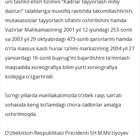
uni tashkil etish tizimini “Kadrlar tayyorlash milliy
dasturi” talablariga muvofiq ravishda takomillashtirish,
mutaxassislar tayyorlash sifatini oshirilishini hamda
Vazirlar Mahkamasining 2001 yil 12 iyundagi 253-sonli
va 2003 yil 29 oktyabrdagi 473-sonli qarorlarini hamda
o’rta maxsus kasb hunar ta’limi markazining 2004 yil 27
yanvardagi 16-sonli buyrug’ini bajarilishini ta’minlash
maqsadida xoreografiya bilim yurti xoreografiya
kollejiga o’zgartirildi.
Sо‘ngi yillarda mamlakatimizda о‘zbek raqs san’ati
sohasida keng kо‘lamdagi chora-tadbirlar amalga
oshirilmoqda.
О‘zbekiston Respublikasi Prezidenti SH.M.Mirziyoyev