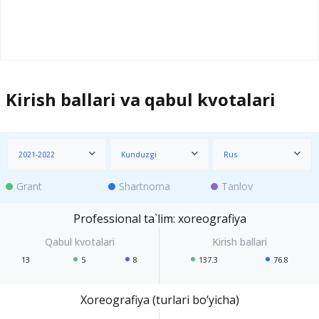
Kirish ballari va qabul kvotalari
2021-2022
Kunduzgi
Rus
Grant
Shartnoma
Tanlov
Professional ta`lim: xoreografiya
13
5
8
137.3
76.8
Xoreografiya (turlari bo‘yicha)