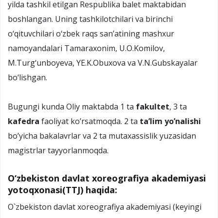
yilda tashkil etilgan Respublika balet maktabidan
boshlangan. Uning tashkilotchilari va birinchi
о‘qituvchilari о‘zbek raqs san’atining mashxur
namoyandalari Tamaraxonim, U.O.Komilov,
M.Turg‘unboyeva, YE.K.Obuxova va V.N.Gubskayalar
bо‘lishgan.
Bugungi kunda Oliy maktabda 1 ta
fakultet
, 3 ta
kafedra
faoliyat ko’rsatmoqda. 2 ta
ta’lim yo’nalishi
bo’yicha bakalavrlar va 2 ta mutaxassislik yuzasidan
magistrlar tayyorlanmoqda.
O‘zbekiston davlat xoreografiya akademiyasi
yotoqxonasi(TTJ) haqida:
О`zbekiston davlat xoreografiya akademiyasi (keyingi