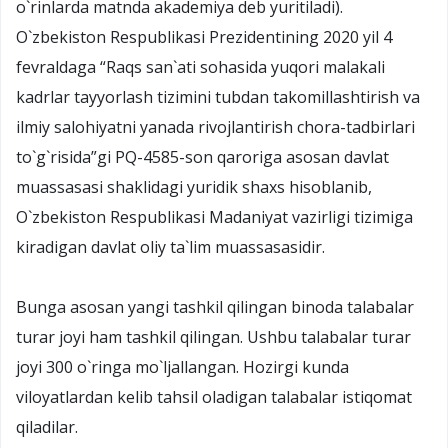
о`rinlarda matnda akademiya deb yuritiladi).
О`zbekiston Respublikasi Prezidentining 2020 yil 4
fevraldaga “Raqs san`ati sohasida yuqori malakali
kadrlar tayyorlash tizimini tubdan takomillashtirish va
ilmiy salohiyatni yanada rivojlantirish chora-tadbirlari
tо`g`risida”gi PQ-4585-son qaroriga asosan davlat
muassasasi shaklidagi yuridik shaxs hisoblanib,
О`zbekiston Respublikasi Madaniyat vazirligi tizimiga
kiradigan davlat oliy ta`lim muassasasidir.
Bunga asosan yangi tashkil qilingan binoda talabalar
turar joyi ham tashkil qilingan. Ushbu talabalar turar
joyi 300 о`ringa mо`ljallangan. Hozirgi kunda
viloyatlardan kelib tahsil oladigan talabalar istiqomat
qiladilar.