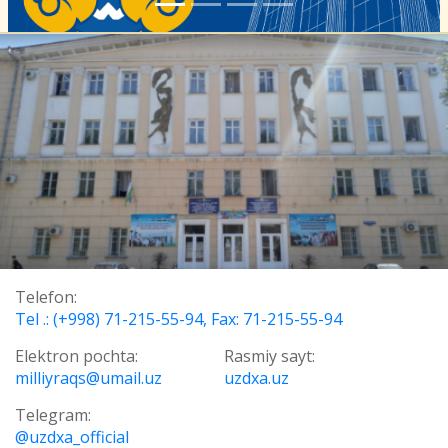
Telefon:
Tel .: (+998) 71-215-55-94, Fax: 71-215-55-94
Elektron pochta:
Rasmiy sayt:
milliyraqs@umail.uz
uzdxa.uz
Telegram:
@uzdxa_official