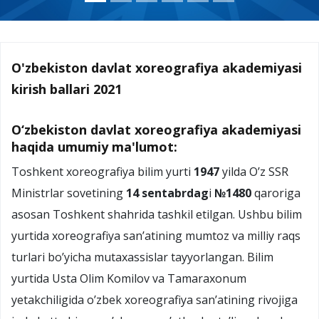
O'zbekiston davlat xoreografiya akademiyasi
kirish ballari 2021
O‘zbekiston davlat xoreografiya akademiyasi
haqida umumiy ma'lumot:
Toshkent xoreografiya bilim yurti
1947
yilda O’z SSR
Ministrlar sovetining
14 sentabrdag
i
№1480
qaroriga
asosan Toshkent shahrida tashkil etilgan. Ushbu bilim
yurtida xoreografiya san’atining mumtoz va milliy raqs
turlari bo’yicha mutaxassislar tayyorlangan. Bilim
yurtida Usta Olim Komilov va Tamaraxonum
yetakchiligida o’zbek xoreografiya san’atining rivojiga