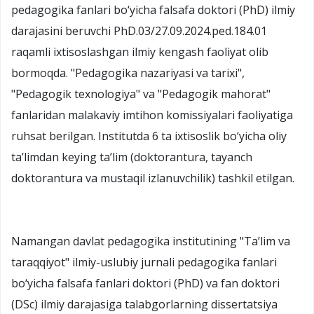
pedagogika fanlari bo‘yicha falsafa doktori (PhD) ilmiy
darajasini beruvchi PhD.03/27.09.2024.ped.184.01
raqamli ixtisoslashgan ilmiy kengash faoliyat olib
bormoqda. "Pedagogika nazariyasi va tarixi",
"Pedagogik texnologiya" va "Pedagogik mahorat"
fanlaridan malakaviy imtihon komissiyalari faoliyatiga
ruhsat berilgan. Institutda 6 ta ixtisoslik bo‘yicha oliy
ta’limdan keying ta’lim (doktorantura, tayanch
doktorantura va mustaqil izlanuvchilik) tashkil etilgan.
Namangan davlat pedagogika institutining "Ta’lim va
taraqqiyot" ilmiy-uslubiy jurnali pedagogika fanlari
bo‘yicha falsafa fanlari doktori (PhD) va fan doktori
(DSc) ilmiy darajasiga talabgorlarning dissertatsiya