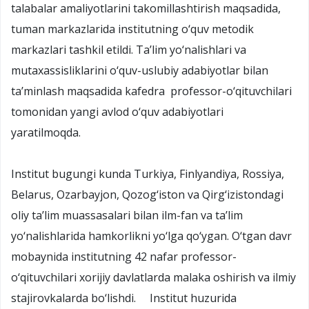
talabalar amaliyotlarini takomillashtirish maqsadida,
tuman markazlarida institutning o‘quv metodik
markazlari tashkil etildi. Ta’lim yo‘nalishlari va
mutaxassisliklarini o‘quv-uslubiy adabiyotlar bilan
ta’minlash maqsadida kafedra professor-o‘qituvchilari
tomonidan yangi avlod o‘quv adabiyotlari
yaratilmoqda.
Institut bugungi kunda Turkiya, Finlyandiya, Rossiya,
Belarus, Ozarbayjon, Qozog‘iston va Qirg‘izistondagi
oliy ta’lim muassasalari bilan ilm-fan va ta’lim
yo‘nalishlarida hamkorlikni yo‘lga qo‘ygan. O‘tgan davr
mobaynida institutning 42 nafar professor-
o‘qituvchilari xorijiy davlatlarda malaka oshirish va ilmiy
stajirovkalarda bo‘lishdi. Institut huzurida