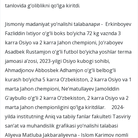
tanlovida g‘oliblikni qo‘lga kiritdi.
Jismoniy madaniyat yo‘nalishi talabaлари - Erkinboyev
Fazliddin Ixtiyor o‘g‘li boks bo‘yicha 72 kg vaznda 3
karra Osiyo va 2 karra Jahon chempioni, Jo‘raboyev
Asadbek Rustamjon o‘g‘li futbol bo‘yicha yoshlar terma
jamoasi a’zosi, 2023-yilgi Osiyo kubogi sohibi,
Ahmadjonov Abbosbek Adhamjon o‘g‘li belbog‘li
kurash bo‘yicha 5 karra O‘zbekiston, 2 karra Osiyo va 1
marta Jahon chempioni, Ne’matullayev Jamoliddin
Gʻaybullo o‘g‘li 2 karra O‘zbekiston, 2 karra Osiyo va 2
marta Jahon chempionligini qo‘lga kiritdilar. 2024-
yilda institutning Aniq va tabiiy fanlar fakulteti Tasviriy
san’at va muhandislik grafikasi yo‘nalishi talabasi
Aliyeva Matluba Jakbaraliyevna - Islom Karimov nomli