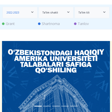
2022-2023
Ta’lim shakli
Ta’lim tili
Grant
Shartnoma
Tanlov