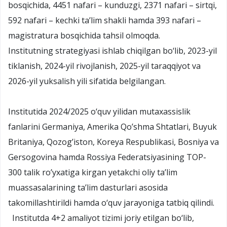
bosqichida, 4451 nafari – kunduzgi, 2371 nafari – sirtqi,
592 nafari – kechki ta’lim shakli hamda 393 nafari –
magistratura bosqichida tahsil olmoqda.
Institutning strategiyasi ishlab chiqilgan bo‘lib, 2023-yil
tiklanish, 2024-yil rivojlanish, 2025-yil taraqqiyot va
2026-yil yuksalish yili sifatida belgilangan.
Institutida 2024/2025 o‘quv yilidan mutaxassislik
fanlarini Germaniya, Amerika Qo’shma Shtatlari, Buyuk
Britaniya, Qozog’iston, Koreya Respublikasi, Bosniya va
Gersogovina hamda Rossiya Federatsiyasining TOP-
300 talik ro’yxatiga kirgan yetakchi oliy ta’lim
muassasalarining ta’lim dasturlari asosida
takomillashtirildi hamda o‘quv jarayoniga tatbiq qilindi.
Institutda 4+2 amaliyot tizimi joriy etilgan bo‘lib,