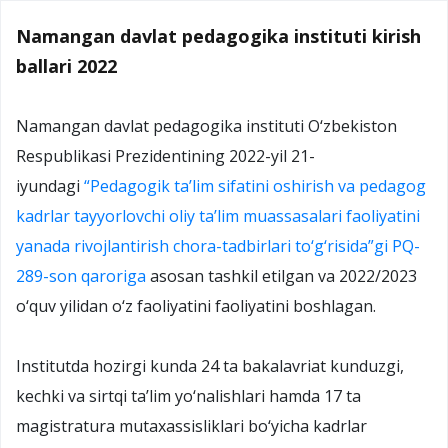
Namangan davlat pedagogika instituti kirish
ballari 2022
Namangan davlat pedagogika instituti O‘zbekiston
Respublikasi Prezidentining 2022-yil 21-
iyundagi
“Pedagogik ta’lim sifatini oshirish va pedagog
kadrlar tayyorlovchi oliy ta’lim muassasalari faoliyatini
yanada rivojlantirish chora-tadbirlari to‘g‘risida”gi PQ-
289-son qaroriga
asosan tashkil etilgan va 2022/2023
o‘quv yilidan o‘z faoliyatini faoliyatini boshlagan.
Institutda hozirgi kunda 24 ta bakalavriat kunduzgi,
kechki va sirtqi ta’lim yo‘nalishlari hamda 17 ta
magistratura mutaxassisliklari bo‘yicha kadrlar