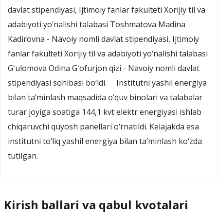
davlat stipendiyasi, Ijtimoiy fanlar fakulteti Xorijiy til va
adabiyoti yo‘nalishi talabasi Toshmatova Madina
Kadirovna - Navoiy nomli davlat stipendiyasi, Ijtimoiy
fanlar fakulteti Xorijiy til va adabiyoti yo‘nalishi talabasi
Gʻulomova Odina Gʻofurjon qizi - Navoiy nomli davlat
stipendiyasi sohibasi bo‘ldi. Institutni yashil energiya
bilan ta’minlash maqsadida o‘quv binolari va talabalar
turar joyiga soatiga 144,1 kvt elektr energiyasi ishlab
chiqaruvchi quyosh panellari o‘rnatildi. Kelajakda esa
institutni to‘liq yashil energiya bilan ta’minlash ko‘zda
tutilgan.
Kirish ballari va qabul kvotalari