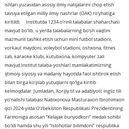
ishlari yuzasidan asosiy ilmiy natijalarini chop etish
tavsiya etilgan milliy ilmiy nashrlar (OAK) ro‘yhatiga
kiritildi. Institutda 1234 o‘rinli talabalar shaharchasi
mavjud bo‘lib, u yerda talabalarning bo‘sh vaqtini
mazmunli tashkil etish uchun mini futbol stadioni,
vorkaut maydoni, voleybol stadioni, oshxona, fitnes
zali, karaoke klubi, kutubxona, kompyuter zali
mavjud.Institut talaba-yoshlari mamlakatimizning
ijtimoiy-siyosiy va madaniy hayotida faol ishtirok etish
bilan birga ko‘plab yutuqlarni qo‘lga kiritib
kelmoqdalar. Jumladan, Xorijiy til va adabiyoti: ingliz tili
yo‘nalishi talabasi Nabixonova Masturaxon Ibrohimxon
qizi 2024-yilda O‘zbekiston Respublikasi Prezidentining
Farmoniga asosan “Kelajak bunyodkori” medali sohibi
bo‘ldi hamda shu yili “Islohotlar bilimdoni” respublika