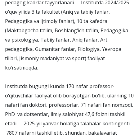
pedagog kadrlar tayyorlanadi. Institutda 2024/2025
o‘quv yilida 3 ta fakultet (Aniq va tabiiy fanlar,
Pedagogika va Ijtimoiy fanlar), 10 ta kafedra
(Maktabgacha ta’lim, Boshlang‘ich ta’lim, Pedagogika
va psixologiya, Tabiiy fanlar, Aniq fanlar, Art
pedagogika, Gumanitar fanlar, Filologiya, Yevropa
tillari, Jismoniy madaniyat va sport) faoliyat
ko‘rsatmoqda.
Institutda bugungi kunda 170 nafar professor-
o‘qituvchilar faoliyat olib borayotgan bo‘lib, ularning 10
nafari fan doktori, professorlar, 71 nafari fan nomzodi,
PhD va dotsentlar, ilmiy salohiyat 47,6 foizni tashkil
etadi. 2025-yil yanvar holatiga talabalar kontingenti
7807 nafarni tashkil etib, shundan, bakalavariat