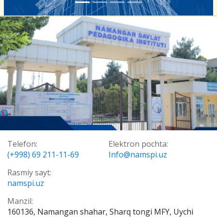
Telefon:
Elektron pochta:
(+998) 69 211-11-69
Info@namspi.uz
Rasmiy sayt:
namspi.uz
Manzil:
160136, Namangan shahar, Sharq tongi MFY, Uychi