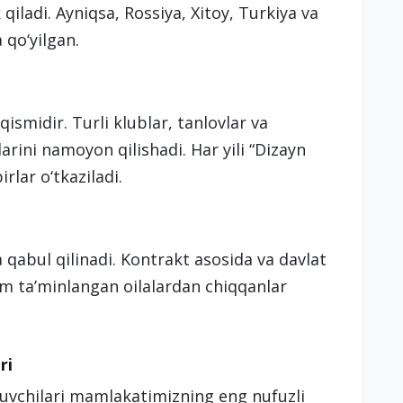
 qiladi. Ayniqsa, Rossiya, Xitoy, Turkiya va
 qo‘yilgan.
qismidir. Turli klublar, tanlovlar va
larini namoyon qilishadi. Har yili “Dizayn
irlar o‘tkaziladi.
a qabul qilinadi. Kontrakt asosida va davlat
am ta’minlangan oilalardan chiqqanlar
ri
ruvchilari mamlakatimizning eng nufuzli