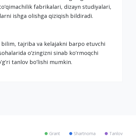
o‘qimachilik fabrikalari, dizayn studiyalari,
arni ishga olishga qiziqish bildiradi.
bilim, tajriba va kelajakni barpo etuvchi
ohalarida o‘zingizni sinab ko‘rmoqchi
‘g‘ri tanlov bo‘lishi mumkin.
Grant
Shartnoma
Tanlov