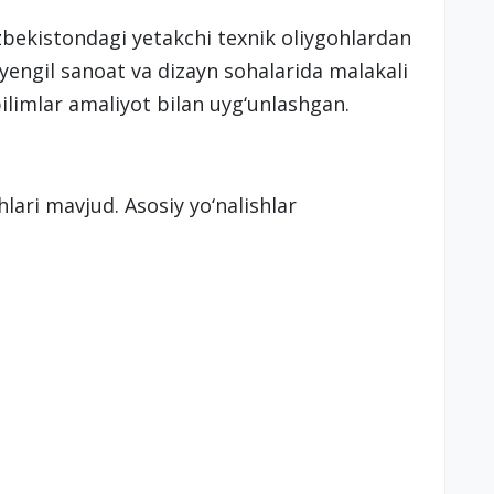
zbekistondagi yetakchi texnik oliygohlardan
 yengil sanoat va dizayn sohalarida malakali
bilimlar amaliyot bilan uyg‘unlashgan.
lari mavjud. Asosiy yo‘nalishlar