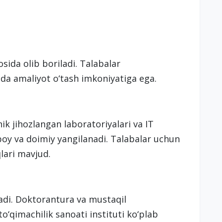
sida olib boriladi. Talabalar
ida amaliyot o‘tash imkoniyatiga ega.
nik jihozlangan laboratoriyalari va IT
boy va doimiy yangilanadi. Talabalar uchun
lari mavjud.
iladi. Doktorantura va mustaqil
‘qimachilik sanoati instituti ko‘plab