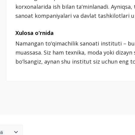
korxonalarida ish bilan ta’minlanadi. Ayniqsa, t
sanoat kompaniyalari va davlat tashkilotlari ul
Xulosa o‘rnida
Namangan to‘qimachilik sanoati instituti – bu 
muassasa. Siz ham texnika, moda yoki dizayn s
bo‘lsangiz, aynan shu institut siz uchun eng to
li