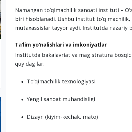
Namangan to‘qimachilik sanoati instituti – O‘
biri hisoblanadi. Ushbu institut to‘qimachilik,
mutaxassislar tayyorlaydi. Institutda nazariy 
Ta’lim yo‘nalishlari va imkoniyatlar
Institutda bakalavriat va magistratura bosqich
quyidagilar:
To‘qimachilik texnologiyasi
Yengil sanoat muhandisligi
Dizayn (kiyim-kechak, mato)