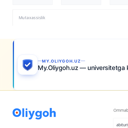
Mutaxassislik
MY.OLIYGOH.UZ
My.Oliygoh.uz — universitetga 
Ommabo
abitur