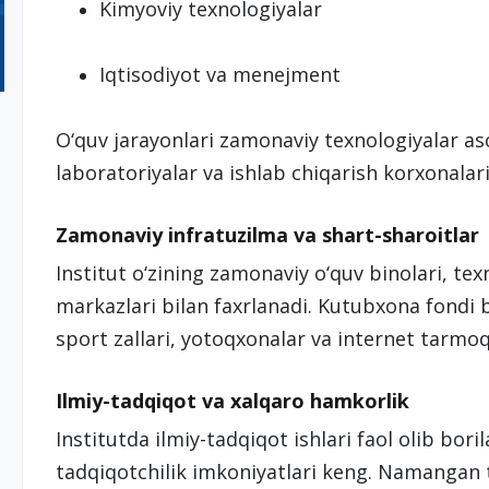
Kimyoviy texnologiyalar
Iqtisodiyot va menejment
O‘quv jarayonlari zamonaviy texnologiyalar aso
laboratoriyalar va ishlab chiqarish korxonalar
Zamonaviy infratuzilma va shart-sharoitlar
Institut o‘zining zamonaviy o‘quv binolari, tex
markazlari bilan faxrlanadi. Kutubxona fondi 
sport zallari, yotoqxonalar va internet tarmoq
Ilmiy-tadqiqot va xalqaro hamkorlik
Institutda ilmiy-tadqiqot ishlari faol olib bor
tadqiqotchilik imkoniyatlari keng. Namangan to