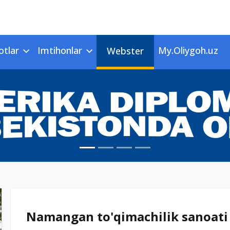
otlar
Imtihonlar
My.Oliygoh.uz
Webster
Namangan to'qimachilik sanoati i