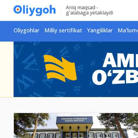
Aniq maqsad -
g'alabaga yetaklaydi
Oliygohlar
Milliy sertifikat
Yangiliklar
Ma'lum