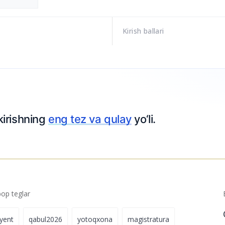
Kirish ballari
kirishning
eng tez va qulay
yo‘li.
p teglar
iyent
qabul2026
yotoqxona
magistratura