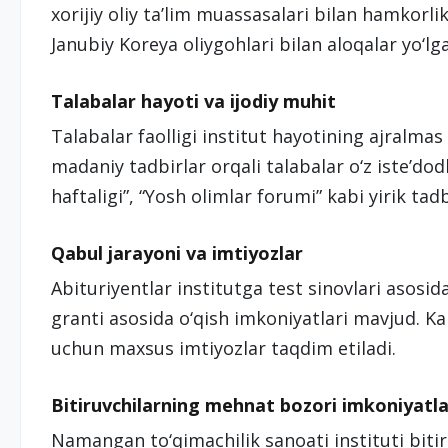
xorijiy oliy ta’lim muassasalari bilan hamkorlik
Janubiy Koreya oliygohlari bilan aloqalar yo‘lga
Talabalar hayoti va ijodiy muhit
Talabalar faolligi institut hayotining ajralmas 
madaniy tadbirlar orqali talabalar o‘z iste’dod
haftaligi”, “Yosh olimlar forumi” kabi yirik tadb
Qabul jarayoni va imtiyozlar
Abituriyentlar institutga test sinovlari asosid
granti asosida o‘qish imkoniyatlari mavjud. K
uchun maxsus imtiyozlar taqdim etiladi.
Bitiruvchilarning mehnat bozori imkoniyatla
Namangan to‘qimachilik sanoati instituti biti