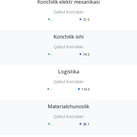
Konchilik elektr mexanikasi
-
72.5
Konchilik ishi
-
74.5
Logistika
-
114.5
Materialshunoslik
-
58.1