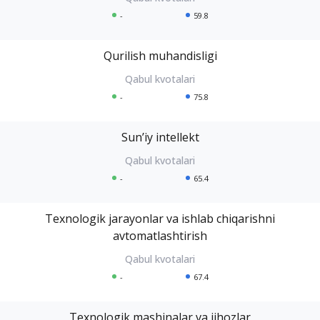
-
59.8
Qurilish muhandisligi
-
75.8
Sunʼiy intellekt
-
65.4
Texnologik jarayonlar va ishlab chiqarishni
avtomatlashtirish
-
67.4
Texnologik mashinalar va jihozlar