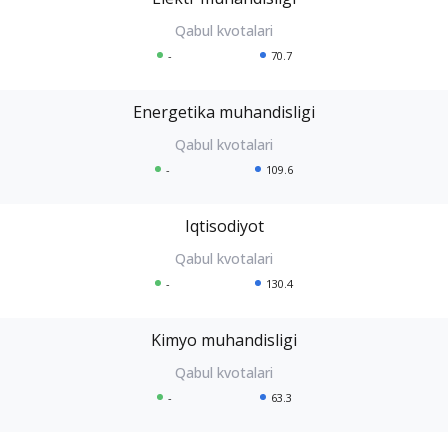
-
70.7
Energetika muhandisligi
-
109.6
Iqtisodiyot
-
130.4
Kimyo muhandisligi
-
63.3