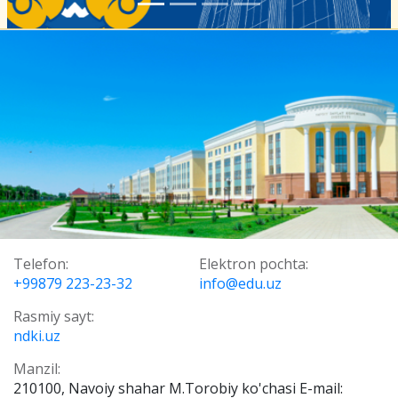
Telefon:
Elektron pochta:
+99879 223-23-32
info@edu.uz
Rasmiy sayt:
ndki.uz
Manzil:
210100, Navoiy shahar M.Torobiy ko'chasi E-mail: