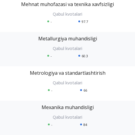
Mehnat muhofazasi va texnika xavfsizligi
-
97.7
Metallurgiya muhandisligi
-
60.3
Metrologiya va standartlashtirish
-
66
Mexanika muhandisligi
-
84