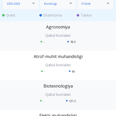
2025-2026
Kunduzgi
O‘zbek
Grant
Shartnoma
Tanlov
Agronomiya
-
78.9
Atrof-muhit muhandisligi
-
66
Biotexnologiya
-
121.2
Elektr muhandisligi