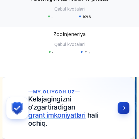
-
109.8
Zooinjeneriya
-
71.9