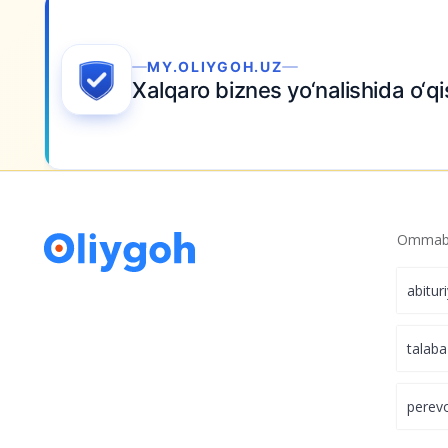
MY.OLIYGOH.UZ
Xalqaro biznes yo‘nalishida o‘qi
Ommabo
abitur
talaba
perev