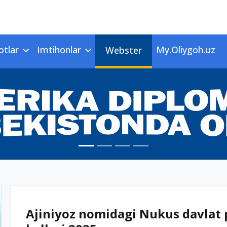
otlar
Imtihonlar
My.Oliygoh.uz
Webster
Ajiniyoz nomidagi Nukus davlat p