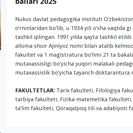
ballari 2025
Nukus davlat pedagogika instituti O‘zbekiston
o‘rninlaridan bo‘lib, u 1934 yili o‘sha vaqtda 
tashkil qilingan. 1991 yilda qayta tashkil etild
alloma-shoir Ajiniyoz nomi bilan atalib kelmoq
fakultet va 1 magistratura bo‘limi 21 ta bakala
mutaxassisligi bo‘yicha yuqori malakali peda
mutaxassislik bo‘yicha tayanch doktarantura
FAKULTETLAR:
Tarix fakulteti, Filologiya fak
tarbiya fakulteti, Fizika-matemetika fakulteti
ta’lim fakulteti, Qoraqalpoq tili va adabiyoti f