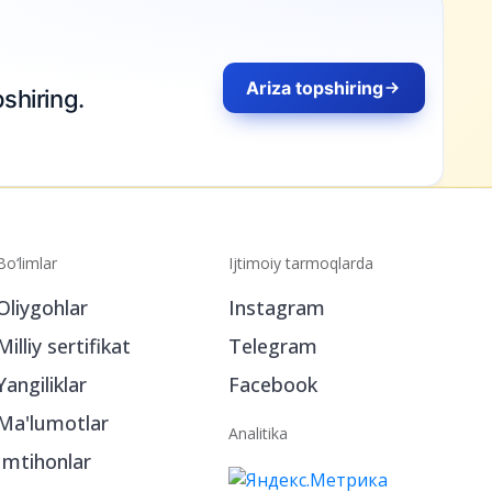
Ariza topshiring
shiring.
Bo‘limlar
Ijtimoiy tarmoqlarda
Oliygohlar
Instagram
Milliy sertifikat
Telegram
Yangiliklar
Facebook
Ma'lumotlar
Analitika
Imtihonlar