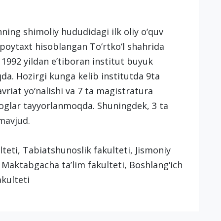
ning shimoliy hududidagi ilk oliy o‘quv
gi poytaxt hisoblangan To‘rtko‘l shahrida
i. 1992 yildan e’tiboran institut buyuk
da. Hozirgi kunga kelib institutda 9ta
vriat yo‘nalishi va 7 ta magistratura
goglar tayyorlanmoqda. Shuningdek, 3 ta
 mavjud.
ulteti, Tabiatshunoslik fakulteti, Jismoniy
, Maktabgacha ta’lim fakulteti, Boshlang‘ich
akulteti