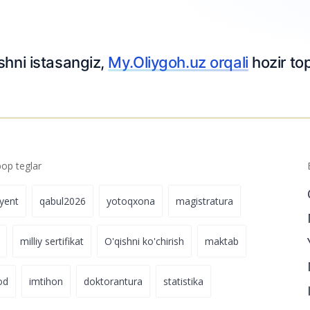
shni istasangiz,
My.Oliygoh.uz orqali
hozir top
p teglar
iyent
qabul2026
yotoqxona
magistratura
milliy sertifikat
O'qishni ko'chirish
maktab
od
imtihon
doktorantura
statistika