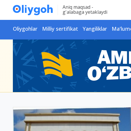
Aniq maqsad -
g'alabaga yetaklaydi
Oliygohlar
Milliy sertifikat
Yangiliklar
Ma'lum