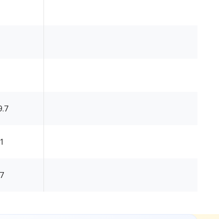
9.7
.1
.7