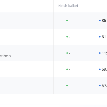
Kirish ballari
-
86
-
61
-
11
imtihon
-
59
-
57