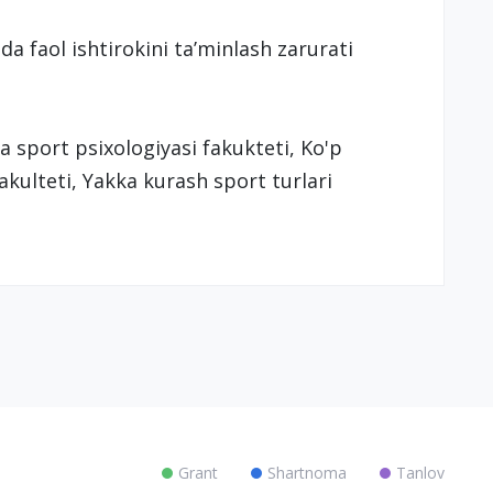
a faol ishtirokini taʼminlash zarurati
a sport psixologiyasi fakukteti, Ko'p
fakulteti, Yakka kurash sport turlari
Grant
Shartnoma
Tanlov