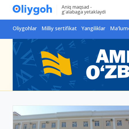
Aniq maqsad -
g'alabaga yetaklaydi
Oliygohlar
Milliy sertifikat
Yangiliklar
Ma'lum