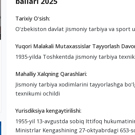
ballari 2025
Tarixiy Oʻsish:
Oʻzbekiston davlat jismoniy tarbiya va sport uni
Yuqori Malakali Mutaxassislar Tayyorlash Davo
1935-yilda Toshkentda jismoniy tarbiya texnik
Mahalliy Xalqning Qarashlari:
Jismoniy tarbiya xodimlarini tayyorlashga boʻl
texnikumi ochildi
Yurisdiksiya kengaytirilishi:
1955-yil 13-avgustda sobiq Ittifoq hukumatini
Ministrlar Kengashining 27-oktyabrdagi 653-so