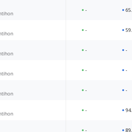
-
65
imtihon
-
59
imtihon
-
-
imtihon
-
-
imtihon
-
-
imtihon
-
94
imtihon
-
89