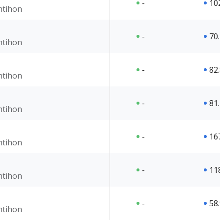
-
10
imtihon
-
70
imtihon
-
82
imtihon
-
81
imtihon
-
16
imtihon
-
11
imtihon
-
58
imtihon