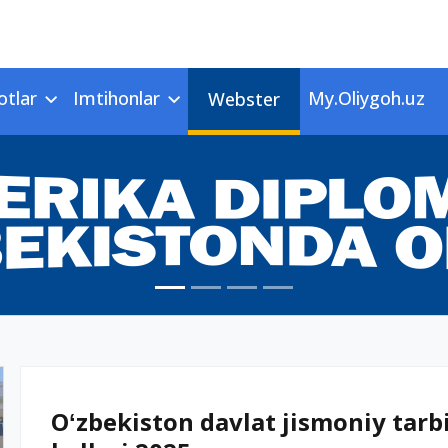
otlar
Imtihonlar
My.Oliygoh.uz
Webster
Oʻzbekiston davlat jismoniy tarbi