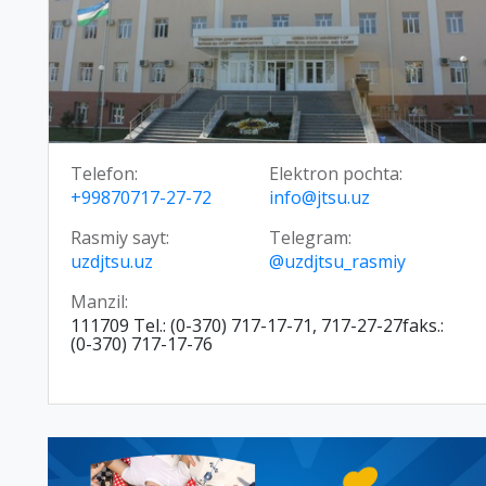
Telefon:
Elektron pochta:
+99870717-27-72
info@jtsu.uz
Rasmiy sayt:
Telegram:
uzdjtsu.uz
@uzdjtsu_rasmiy
Manzil:
111709 Tel.: (0-370) 717-17-71, 717-27-27faks.:
(0-370) 717-17-76