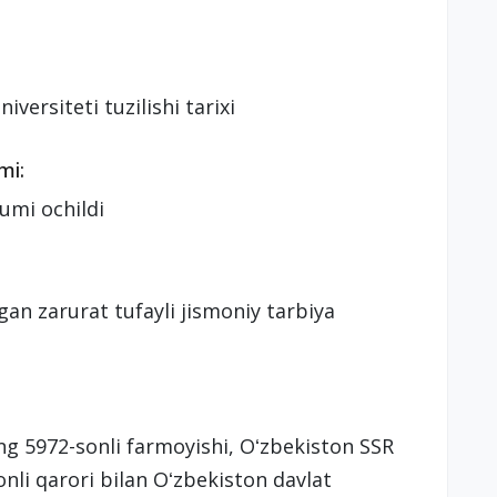
versiteti tuzilishi tarixi
mi:
umi ochildi
gan zarurat tufayli jismoniy tarbiya
ng 5972-sonli farmoyishi, Oʻzbekiston SSR
nli qarori bilan Oʻzbekiston davlat