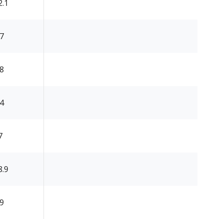
2.1
.7
.8
.4
7
8.9
.9