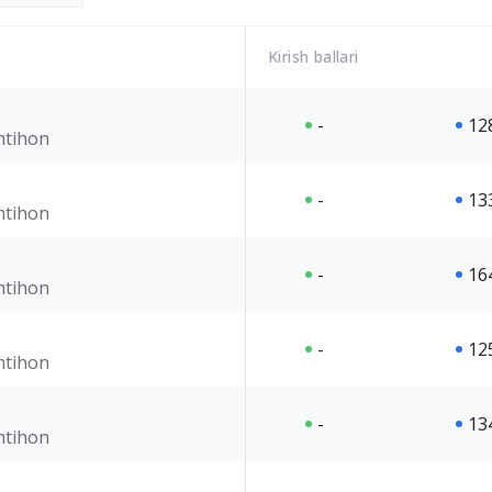
Kirish ballari
-
12
imtihon
-
13
imtihon
-
16
imtihon
-
12
imtihon
-
13
imtihon