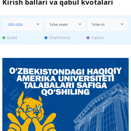
Kirish ballari va qabul kvotalari
2025-2026
Ta’lim shakli
Ta’lim tili
Grant
Shartnoma
Tanlov