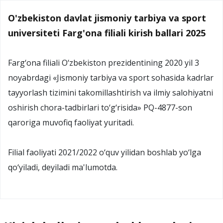
O'zbekiston davlat jismoniy tarbiya va sport
universiteti Farg'ona filiali kirish ballari 2025
Farg‘ona filiali O‘zbekiston prezidentining 2020 yil 3
noyabrdagi «Jismoniy tarbiya va sport sohasida kadrlar
tayyorlash tizimini takomillashtirish va ilmiy salohiyatni
oshirish chora-tadbirlari to‘g‘risida» PQ-4877-son
qaroriga muvofiq faoliyat yuritadi.
Filial faoliyati 2021/2022 o‘quv yilidan boshlab yo‘lga
qo‘yiladi, deyiladi ma'lumotda.