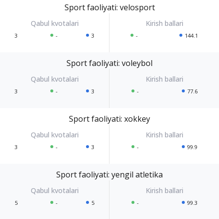
Sport faoliyati: velosport
3
-
3
-
144.1
Sport faoliyati: voleybol
3
-
3
-
77.6
Sport faoliyati: xokkey
3
-
3
-
99.9
Sport faoliyati: yengil atletika
5
-
5
-
99.3