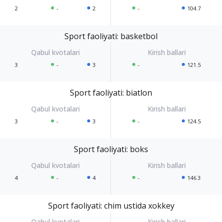
2
-
2
-
104.7
Sport faoliyati: basketbol
3
-
3
-
121.5
Sport faoliyati: biatlon
3
-
3
-
124.5
Sport faoliyati: boks
4
-
4
-
146.3
Sport faoliyati: chim ustida xokkey