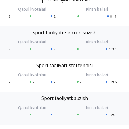
2
-
2
-
81.9
Sport faoliyati: sinxron suzish
2
-
2
-
163.4
Sport faoliyati: stol tennisi
2
-
2
-
109.6
Sport faoliyati: suzish
3
-
3
-
109.3