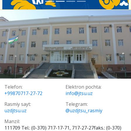
Telefon:
Elektron pochta:
+99870717-27-72
info@jtsu.uz
Rasmiy sayt:
Telegram:
uzdjtsu.uz
@uzdjtsu_rasmiy
Manzil:
111709 Tel.: (0-370) 717-17-71, 717-27-27faks.: (0-370)