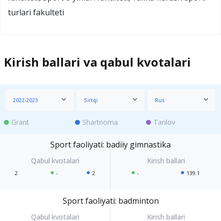
turlari fakulteti
Kirish ballari va qabul kvotalari
2022-2023
Sirtqi
Rus
Grant
Shartnoma
Tanlov
Sport faoliyati: badiiy gimnastika
2
-
2
-
139.1
Sport faoliyati: badminton