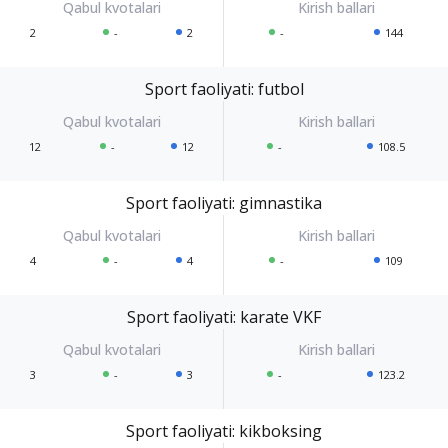
2
-
2
-
144
Sport faoliyati: futbol
12
-
12
-
108.5
Sport faoliyati: gimnastika
4
-
4
-
109
Sport faoliyati: karate VKF
3
-
3
-
123.2
Sport faoliyati: kikboksing