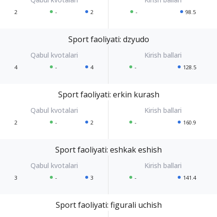
2
-
2
-
98.5
Sport faoliyati: dzyudo
4
-
4
-
128.5
Sport faoliyati: erkin kurash
2
-
2
-
160.9
Sport faoliyati: eshkak eshish
3
-
3
-
141.4
Sport faoliyati: figurali uchish