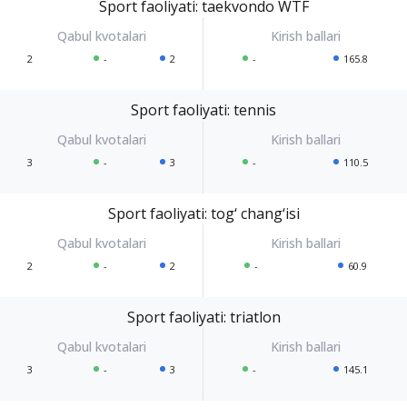
Sport faoliyati: taekvondo WTF
2
-
2
-
165.8
Sport faoliyati: tennis
3
-
3
-
110.5
Sport faoliyati: tog‘ chang‘isi
2
-
2
-
60.9
Sport faoliyati: triatlon
3
-
3
-
145.1