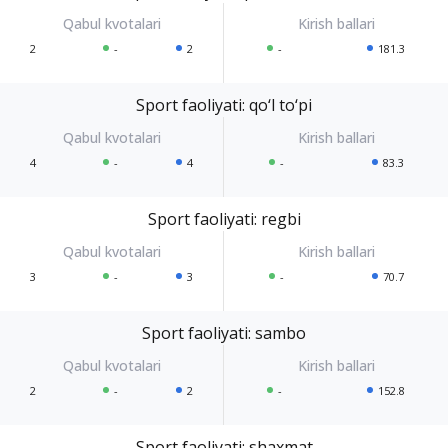
2
-
2
-
181.3
Sport faoliyati: qo‘l to‘pi
4
-
4
-
83.3
Sport faoliyati: regbi
3
-
3
-
70.7
Sport faoliyati: sambo
2
-
2
-
152.8
Sport faoliyati: shaxmat