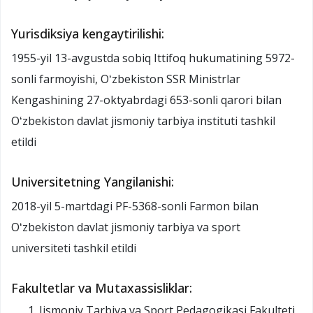
Yurisdiksiya kengaytirilishi:
1955-yil 13-avgustda sobiq Ittifoq hukumatining 5972-
sonli farmoyishi, Oʻzbekiston SSR Ministrlar
Kengashining 27-oktyabrdagi 653-sonli qarori bilan
Oʻzbekiston davlat jismoniy tarbiya instituti tashkil
etildi
Universitetning Yangilanishi:
2018-yil 5-martdagi PF-5368-sonli Farmon bilan
Oʻzbekiston davlat jismoniy tarbiya va sport
universiteti tashkil etildi
Fakultetlar va Mutaxassisliklar:
Jismoniy Tarbiya va Sport Pedagogikasi Fakulteti