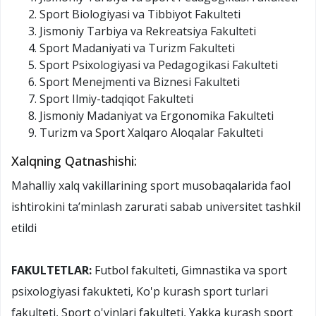
Sport Biologiyasi va Tibbiyot Fakulteti
Jismoniy Tarbiya va Rekreatsiya Fakulteti
Sport Madaniyati va Turizm Fakulteti
Sport Psixologiyasi va Pedagogikasi Fakulteti
Sport Menejmenti va Biznesi Fakulteti
Sport Ilmiy-tadqiqot Fakulteti
Jismoniy Madaniyat va Ergonomika Fakulteti
Turizm va Sport Xalqaro Aloqalar Fakulteti
Xalqning Qatnashishi:
Mahalliy xalq vakillarining sport musobaqalarida faol
ishtirokini taʼminlash zarurati sabab universitet tashkil
etildi
FAKULTETLAR:
Futbol fakulteti, Gimnastika va sport
psixologiyasi fakukteti, Ko'p kurash sport turlari
fakulteti, Sport o'yinlari fakulteti, Yakka kurash sport