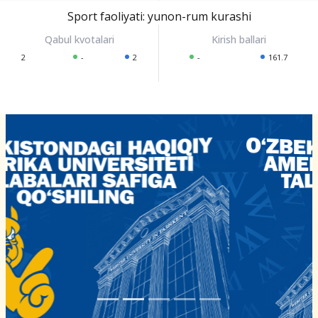
Sport faoliyati: yunon-rum kurashi
2
-
2
-
161.7