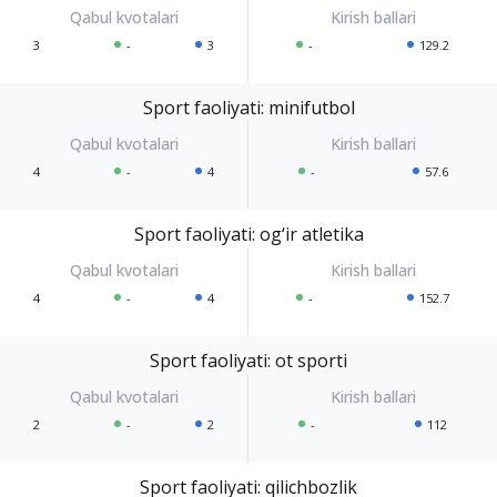
3
-
3
-
129.2
Sport faoliyati: minifutbol
4
-
4
-
57.6
Sport faoliyati: og‘ir atletika
4
-
4
-
152.7
Sport faoliyati: ot sporti
2
-
2
-
112
Sport faoliyati: qilichbozlik