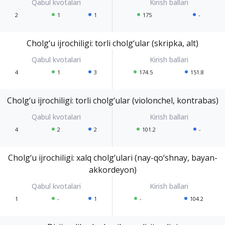
2
1
1
175
-
Cholg‘u ijrochiligi: torli cholg‘ular (skripka, alt)
4
1
3
174.5
151.8
Cholg‘u ijrochiligi: torli cholg‘ular (violonchel, kontrabas)
4
2
2
101.2
-
Cholg‘u ijrochiligi: xalq cholg‘ulari (nay-qo‘shnay, bayan-
akkordeyon)
1
-
1
-
104.2