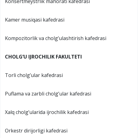
Konsertmeystrlik mahorati kafedrasi
Kamer musiqasi kafedrasi
Kompozitorlik va cholg’ulashtirish kafedrasi
CHOLG’U IJROCHILIK FAKULTETI
Torli cholg’ular kafedrasi
Puflama va zarbli cholg’ular kafedrasi
Xalq cholg’ularida ijrochilik kafedrasi
Orkestr dirijorligi kafedrasi