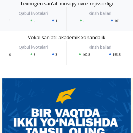
Texnogen san'at: musiqiy ovoz rejissorligi
1
-
1
-
161
Vokal san'ati: akademik xonandalik
6
3
3
162.8
153.5