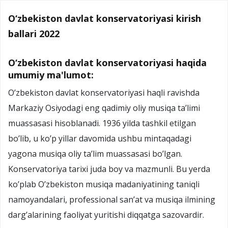
O‘zbekiston davlat konservatoriyasi kirish
ballari 2022
O‘zbekiston davlat konservatoriyasi haqida
umumiy ma'lumot:
O’zbekiston davlat konservatoriyasi haqli ravishda
Markaziy Osiyodagi eng qadimiy oliy musiqa ta’limi
muassasasi hisoblanadi. 1936 yilda tashkil etilgan
bo’lib, u ko’p yillar davomida ushbu mintaqadagi
yagona musiqa oliy ta’lim muassasasi bo’lgan.
Konservatoriya tarixi juda boy va mazmunli. Bu yerda
ko’plab O’zbekiston musiqa madaniyatining taniqli
namoyandalari, professional san’at va musiqa ilmining
darg’alarining faoliyat yuritishi diqqatga sazovardir.