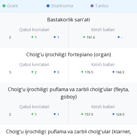
Grant
Shartnoma
Tanlov
Bastakorlik san'ati
2
1
1
161.6
-
Cholg‘u ijrochiligi: fortepiano (organ)
5
2
3
176.5
166.3
Cholg‘u ijrochiligi: puflama va zarbli cholg‘ular (fleyta,
goboy)
2
1
1
157.5
124.5
Cholg‘u ijrochiligi: puflama va zarbli cholg‘ular (klarnet,