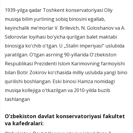
1939-yilga qadar Toshkent konservatoriyasi Oliy
musiqa bilim yurtining sobiq binosini egallab,
keyinchalik meʼmorlar V. Brilevich, N. Goloshanov va A.
Sidorovlar loyihasi boʻyicha qurilgan balet maktabi
binosiga koʻchib oʻtgan. U „Stalin imperiyasi“ uslubida
yaratilgan. Oʻtgan asrning 90-yillarida Oʻzbekiston
Respublikasi Prezidenti Islom Karimovning farmoyishi
bilan Botir Zokirov koʻchasida milliy uslubda yangi bino
qurilishi boshlangan. Eski binosi Hamza nomidagi
musiqa kollejiga oʻtkazilgan va 2010-yilda buzib
tashlangan
O‘zbekiston davlat konservatoriyasi fakultet
va kafedralari: