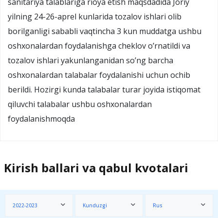
sanitariya talablariga rioya etish maqsdadida Joriy
yilning 24-26-aprel kunlarida tozalov ishlari olib
borilganligi sababli vaqtincha 3 kun muddatga ushbu
oshxonalardan foydalanishga cheklov o’rnatildi va
tozalov ishlari yakunlanganidan so’ng barcha
oshxonalardan talabalar foydalanishi uchun ochib
berildi. Hozirgi kunda talabalar turar joyida istiqomat
qiluvchi talabalar ushbu oshxonalardan
foydalanishmoqda
Kirish ballari va qabul kvotalari
2022-2023
Kunduzgi
Rus