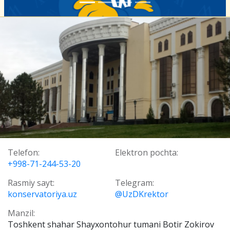
Telefon:
Elektron pochta:
+998-71-244-53-20
Rasmiy sayt:
Telegram:
konservatoriya.uz
@UzDKrektor
Manzil:
Toshkent shahar Shayxontohur tumani Botir Zokirov