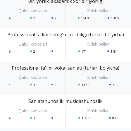
Dirijyorlik: akademik xor dirijyorligi
4
2
2
151.9
130.5
Professional ta'lim: cholg‘u ijrochiligi (turlari bo‘yicha)
6
2
4
171
118.4
Professional ta'lim: vokal san'ati (turlari bo'yicha)
3
1
2
117.9
71.9
San'atshunoslik: musiqashunoslik
4
1
3
155.7
83.8