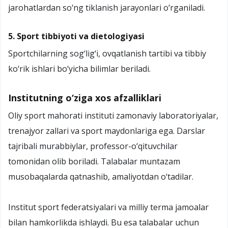
jarohatlardan so‘ng tiklanish jarayonlari o‘rganiladi.
5. Sport tibbiyoti va dietologiyasi
Sportchilarning sog‘lig‘i, ovqatlanish tartibi va tibbiy
ko‘rik ishlari bo‘yicha bilimlar beriladi.
Institutning o‘ziga xos afzalliklari
Oliy sport mahorati instituti zamonaviy laboratoriyalar,
trenajyor zallari va sport maydonlariga ega. Darslar
tajribali murabbiylar, professor-o‘qituvchilar
tomonidan olib boriladi. Talabalar muntazam
musobaqalarda qatnashib, amaliyotdan o‘tadilar.
Institut sport federatsiyalari va milliy terma jamoalar
bilan hamkorlikda ishlaydi. Bu esa talabalar uchun