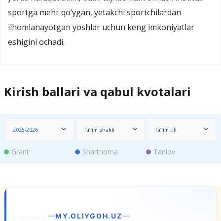
sportga mehr qo‘ygan, yetakchi sportchilardan
ilhomlanayotgan yoshlar uchun keng imkoniyatlar
eshigini ochadi.
Kirish ballari va qabul kvotalari
2025-2026
Ta’lim shakli
Ta’lim tili
Grant
Shartnoma
Tanlov
MY.OLIYGOH.UZ