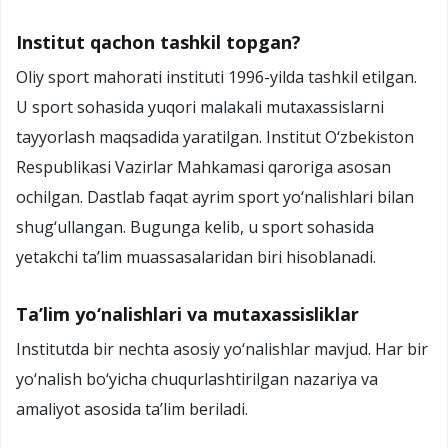
Institut qachon tashkil topgan?
Oliy sport mahorati instituti 1996-yilda tashkil etilgan.
U sport sohasida yuqori malakali mutaxassislarni
tayyorlash maqsadida yaratilgan. Institut O‘zbekiston
Respublikasi Vazirlar Mahkamasi qaroriga asosan
ochilgan. Dastlab faqat ayrim sport yo‘nalishlari bilan
shug‘ullangan. Bugunga kelib, u sport sohasida
yetakchi ta’lim muassasalaridan biri hisoblanadi.
Ta’lim yo‘nalishlari va mutaxassisliklar
Institutda bir nechta asosiy yo‘nalishlar mavjud. Har bir
yo‘nalish bo‘yicha chuqurlashtirilgan nazariya va
amaliyot asosida ta’lim beriladi.