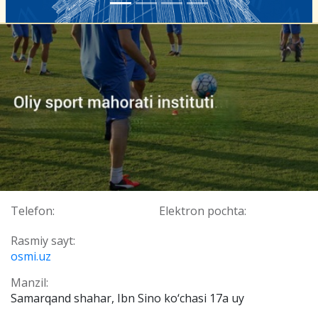
Telefon:
Elektron pochta:
Rasmiy sayt:
osmi.uz
Manzil:
Samarqand shahar, Ibn Sino ko‘chasi 17a uy