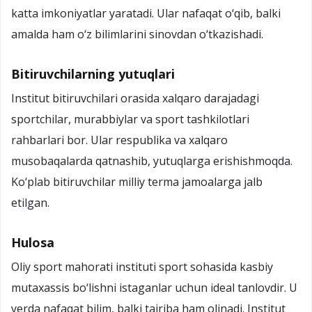
katta imkoniyatlar yaratadi. Ular nafaqat o‘qib, balki
amalda ham o‘z bilimlarini sinovdan o‘tkazishadi.
Bitiruvchilarning yutuqlari
Institut bitiruvchilari orasida xalqaro darajadagi
sportchilar, murabbiylar va sport tashkilotlari
rahbarlari bor. Ular respublika va xalqaro
musobaqalarda qatnashib, yutuqlarga erishishmoqda.
Ko‘plab bitiruvchilar milliy terma jamoalarga jalb
etilgan.
Hulosa
Oliy sport mahorati instituti sport sohasida kasbiy
mutaxassis bo‘lishni istaganlar uchun ideal tanlovdir. U
yerda nafaqat bilim, balki tajriba ham olinadi. Institut