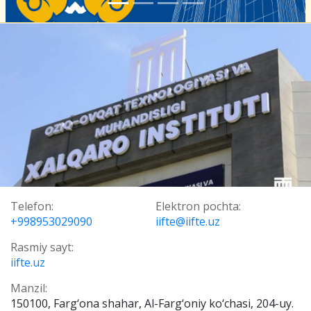
Telefon:
Elektron pochta:
+998953029090
iifte@iifte.uz
Rasmiy sayt:
iifte.uz
Manzil:
150100, Farg‘ona shahar, Al-Farg‘oniy ko‘chasi, 204-uy.