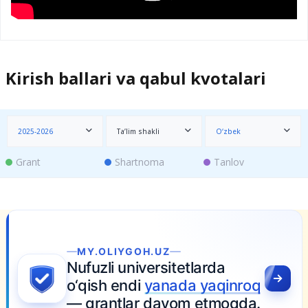
Kirish ballari va qabul kvotalari
2025-2026
Ta’lim shakli
O‘zbek
Grant
Shartnoma
Tanlov
MY.OLIYGOH.UZ
Nufuzli universitetlarda
o‘qish endi
yanada yaqinroq
— grantlar davom etmoqda.