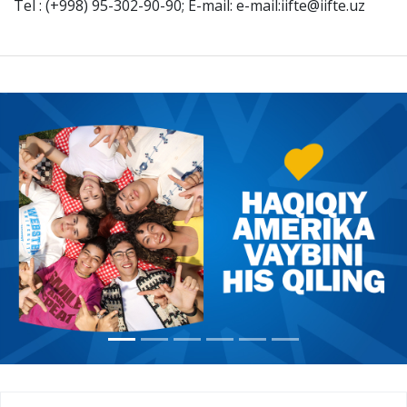
Tel : (+998) 95-302-90-90; E-mail: e-mail:iifte@iifte.uz