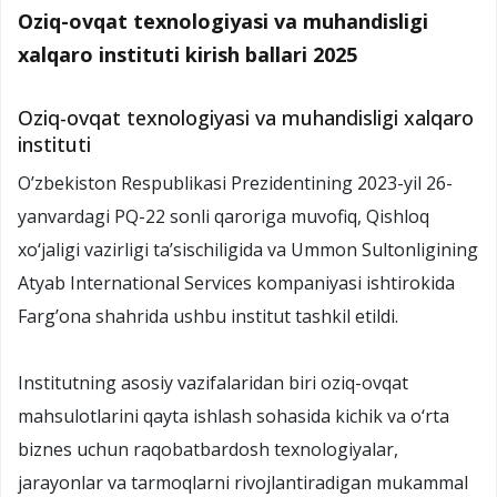
Oziq-ovqat texnologiyasi va muhandisligi
xalqaro instituti kirish ballari 2025
Oziq-ovqat texnologiyasi va muhandisligi xalqaro
instituti
O’zbekiston Respublikasi Prezidentining 2023-yil 26-
yanvardagi PQ-22 sonli qaroriga muvofiq, Qishloq
xo‘jaligi vazirligi ta’sischiligida va Ummon Sultonligining
Atyab International Services kompaniyasi ishtirokida
Farg’ona shahrida ushbu institut tashkil etildi.
Institutning asosiy vazifalaridan biri oziq-ovqat
mahsulotlarini qayta ishlash sohasida kichik va o‘rta
biznes uchun raqobatbardosh texnologiyalar,
jarayonlar va tarmoqlarni rivojlantiradigan mukammal