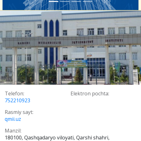
Telefon:
Elektron pochta:
752210923
Rasmiy sayt:
qmii.uz
Manzil:
180100, Qashqadaryo viloyati, Qarshi shahri,