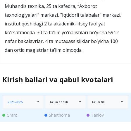
Muhandis texnika, 25 ta kafedra, “Axborot
texnologiyalari” markazi, “Iqtidorli talabalar” markazi,
institut qoshidagi 2 ta akademik-litsey faoliyat
ko‘rsatmoqda. 30 ta ta’lim yo‘nalishlari bo‘yicha 5912
nafar bakalavrlar, 4 ta mutaxassisliklar bo‘yicha 100
dan ortiq magistrlar ta’lim olmoqda.
Kirish ballari va qabul kvotalari
2025-2026
Ta’lim shakli
Ta’lim tili
Grant
Shartnoma
Tanlov