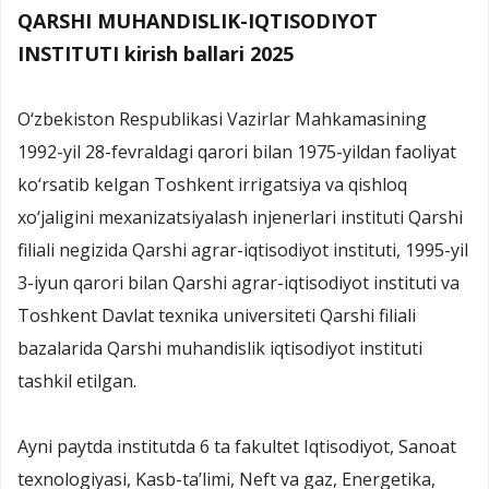
QARSHI MUHANDISLIK-IQTISODIYOT
INSTITUTI kirish ballari 2025
O‘zbekiston Respublikasi Vazirlar Mahkamasining
1992-yil 28-fevraldagi qarori bilan 1975-yildan faoliyat
ko‘rsatib kelgan Toshkent irrigatsiya va qishloq
xo‘jaligini mexanizatsiyalash injenerlari instituti Qarshi
filiali negizida Qarshi agrar-iqtisodiyot instituti, 1995-yil
3-iyun qarori bilan Qarshi agrar-iqtisodiyot instituti va
Toshkent Davlat texnika universiteti Qarshi filiali
bazalarida Qarshi muhandislik iqtisodiyot instituti
tashkil etilgan.
Ayni paytda institutda 6 ta fakultet Iqtisodiyot, Sanoat
texnologiyasi, Kasb-ta’limi, Neft va gaz, Energetika,