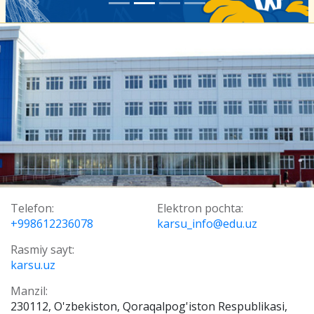
Telefon:
Elektron pochta:
+998612236078
karsu_info@edu.uz
Rasmiy sayt:
karsu.uz
Manzil:
230112, O'zbekiston, Qoraqalpog'iston Respublikasi,