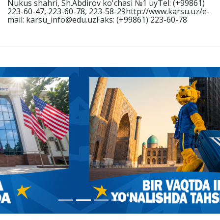
Nukus shahri, Sh.Abdirov ko'chasi №1 uyTel: (+99861)
223-60-47, 223-60-78, 223-58-29http://www.karsu.uz/e-
mail: karsu_info@edu.uzFaks: (+99861) 223-60-78