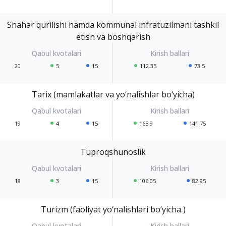
Shahar qurilishi hamda kommunal infratuzilmani tashkil
etish va boshqarish
20
5
15
112.35
73.5
Tarix (mamlakatlar va yo‘nalishlar bo‘yicha)
19
4
15
165.9
141.75
Tuproqshunoslik
18
3
15
106.05
82.95
Turizm (faoliyat yo‘nalishlari bo‘yicha )