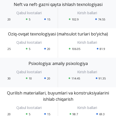
Neft va neft-gazni qayta ishlash texnologiyasi
20
5
15
102.9
74.55
Oziq-ovqat texnologiyasi (mahsulot turlari bo‘yicha)
25
5
20
106.05
81.9
Psixologiya: amaliy psixologiya
30
10
20
114.45
91.35
Qurilish materiallari, buyumlari va konstruksiyalarini
ishlab chiqarish
20
5
15
98.7
69.3