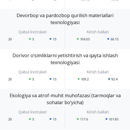
Devorbop va pardozbop qurilish materiallari
texnologiyasi
20
5
15
106.05
66.15
Dorivor o‘simliklarni yetishtirish va qayta ishlash
texnologiyasi
20
5
15
109.2
92.4
Ekologiya va atrof-muhit muhofazasi (tarmoqlar va
sohalar bo‘yicha)
20
5
15
117.6
101.85