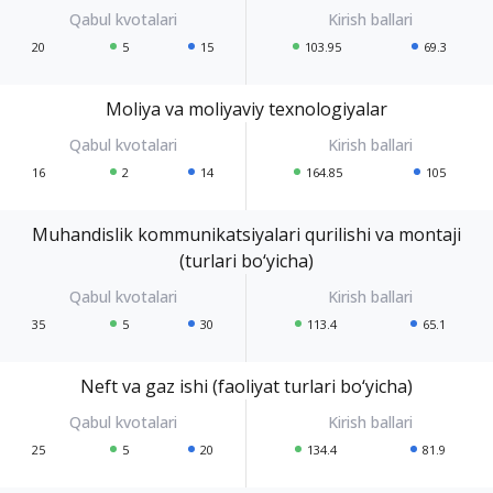
20
5
15
103.95
69.3
Moliya va moliyaviy texnologiyalar
16
2
14
164.85
105
Muhandislik kommunikatsiyalari qurilishi va montaji
(turlari bo‘yicha)
35
5
30
113.4
65.1
Neft va gaz ishi (faoliyat turlari bo‘yicha)
25
5
20
134.4
81.9