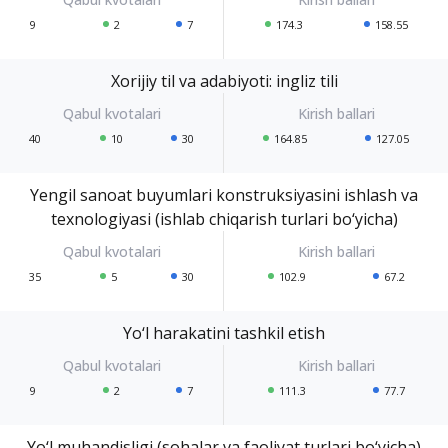
9
2
7
174.3
158.55
Xorijiy til va adabiyoti: ingliz tili
40
10
30
164.85
127.05
Yengil sanoat buyumlari konstruksiyasini ishlash va
texnologiyasi (ishlab chiqarish turlari bo‘yicha)
35
5
30
102.9
67.2
Yo‘l harakatini tashkil etish
9
2
7
111.3
77.7
Yo‘l muhandisligi (sohalar va faoliyat turlari bo‘yicha)