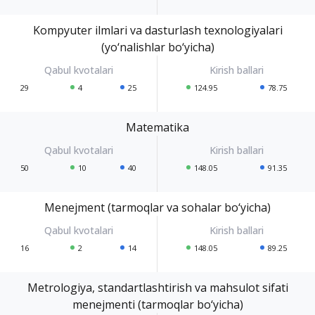
Kompyuter ilmlari va dasturlash texnologiyalari
(yo‘nalishlar bo‘yicha)
29
4
25
124.95
78.75
Matematika
50
10
40
148.05
91.35
Menejment (tarmoqlar va sohalar bo‘yicha)
16
2
14
148.05
89.25
Metrologiya, standartlashtirish va mahsulot sifati
menejmenti (tarmoqlar bo‘yicha)