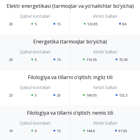
Elektr energetikasi (tarmoqlar va yo‘nalishlar bo‘yicha)
20
5
15
122.85
84
Energetika (tarmoqlar bo‘yicha)
20
5
15
116.55
72.45
Filologiya va tillarni o‘qitish: ingliz tili
23
3
20
169.05
132.3
Filologiya va tillarni o‘qitish: nemis tili
19
4
15
144.9
97.65