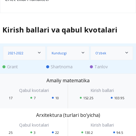
Kirish ballari va qabul kvotalari
2021-2022
Kunduzgi
O‘zbek
Grant
Shartnoma
Tanlov
Amaliy matematika
17
7
10
152.25
103.95
Arxitektura (turlari bo‘yicha)
25
3
22
130.2
94.5