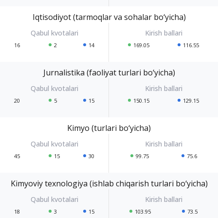
Iqtisodiyot (tarmoqlar va sohalar bo‘yicha)
16
2
14
169.05
116.55
Jurnalistika (faoliyat turlari bo‘yicha)
20
5
15
150.15
129.15
Kimyo (turlari bo‘yicha)
45
15
30
99.75
75.6
Kimyoviy texnologiya (ishlab chiqarish turlari bo‘yicha)
18
3
15
103.95
73.5