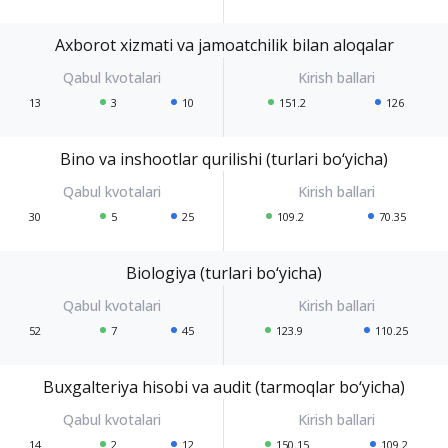
Axborot xizmati va jamoatchilik bilan aloqalar
13
3
10
151.2
126
Bino va inshootlar qurilishi (turlari bo‘yicha)
30
5
25
109.2
70.35
Biologiya (turlari bo‘yicha)
52
7
45
123.9
110.25
Buxgalteriya hisobi va audit (tarmoqlar bo‘yicha)
14
2
12
150.15
109.2