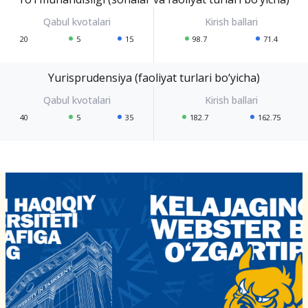
20
5
15
98.7
71.4
Yurisprudensiya (faoliyat turlari bo‘yicha)
40
5
35
182.7
162.75