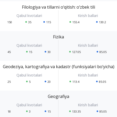
Filologiya va tillarni o‘qitish: o‘zbek tili
150
35
115
155.4
130.2
Fizika
45
15
30
127.05
85.05
Geodeziya, kartografiya va kadastr (funksiyalari bo‘yicha)
25
5
20
113.4
85.05
Geografiya
18
3
15
133.35
85.05