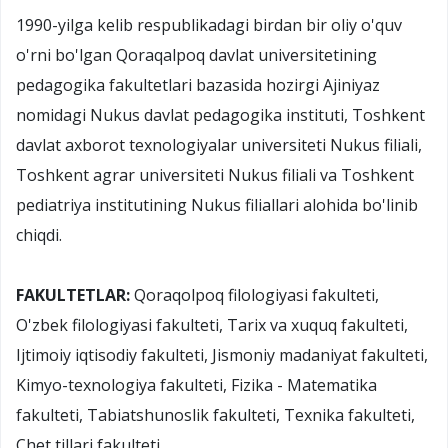
1990-yilga kelib respublikadagi birdan bir oliy o'quv
o'rni bo'lgan Qoraqalpoq davlat universitetining
pedagogika fakultetlari bazasida hozirgi Ajiniyaz
nomidagi Nukus davlat pedagogika instituti, Toshkent
davlat axborot texnologiyalar universiteti Nukus filiali,
Toshkent agrar universiteti Nukus filiali va Toshkent
pediatriya institutining Nukus filiallari alohida bo'linib
chiqdi.
FAKULTETLAR:
Qoraqolpoq filologiyasi fakulteti,
O'zbek filologiyasi fakulteti, Tarix va xuquq fakulteti,
Ijtimoiy iqtisodiy fakulteti, Jismoniy madaniyat fakulteti,
Kimyo-texnologiya fakulteti, Fizika - Matematika
fakulteti, Tabiatshunoslik fakulteti, Texnika fakulteti,
Chet tillari fakulteti