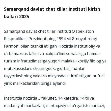
Samarqand davlat chet tillar instituti kirish
ballari 2025
Samarqand davlat chet tillar instituti O‘zbekiston
Respublikasi Prezidentining 1994-yil 8-noyabrdagi
Farmoni bilan tashkil etilgan. Hozirda institut oliy va
o‘rta maxsus ta’lim va xalq ta’limi sohalariga hamda
turizm infratuzilmasiga yuqori malakali xorijiy filologiya
mutaxassislari, shuningdek, gid-tarjimonlar
tayyorlashning xalqaro miqyosda e’tirof etilgan nufuzli
yirik markazlaridan biriga aylandi.
Institutda hozirda 3 fakultet, 14 kafedra, 14 til va
madaniyat markazlari, mintaqaviy til o‘rgatish markazi,