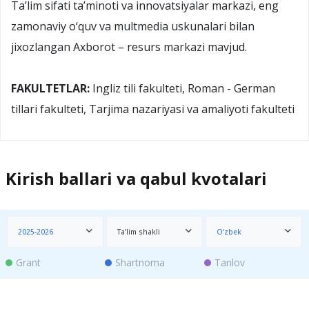
Ta’lim sifati ta’minoti va innovatsiyalar markazi, eng
zamonaviy o‘quv va multmedia uskunalari bilan
jixozlangan Axborot – resurs markazi mavjud.
FAKULTETLAR:
Ingliz tili fakulteti, Roman - German
tillari fakulteti, Tarjima nazariyasi va amaliyoti fakulteti
Kirish ballari va qabul kvotalari
2025-2026
Ta’lim shakli
O‘zbek
Grant
Shartnoma
Tanlov