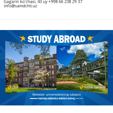
Gagarin ko'chasi, 43 uy +998 66 238 29 37
info@samdchti.uz