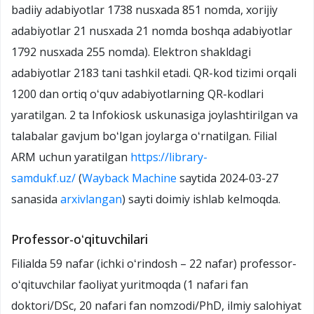
badiiy adabiyotlar 1738 nusxada 851 nomda, xorijiy
adabiyotlar 21 nusxada 21 nomda boshqa adabiyotlar
1792 nusxada 255 nomda). Elektron shakldagi
adabiyotlar 2183 tani tashkil etadi. QR-kod tizimi orqali
1200 dan ortiq oʻquv adabiyotlarning QR-kodlari
yaratilgan. 2 ta Infokiosk uskunasiga joylashtirilgan va
talabalar gavjum boʻlgan joylarga oʻrnatilgan. Filial
ARM uchun yaratilgan
https://library-
samdukf.uz/
(
Wayback Machine
saytida 2024-03-27
sanasida
arxivlangan
) sayti doimiy ishlab kelmoqda.
Professor-oʻqituvchilari
Filialda 59 nafar (ichki oʻrindosh – 22 nafar) professor-
oʻqituvchilar faoliyat yuritmoqda (1 nafari fan
doktori/DSc, 20 nafari fan nomzodi/PhD, ilmiy salohiyat