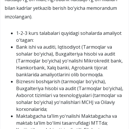
bilan kadrlar yetkazib berish boʻyicha memorandum
imzolangan).
1-2-3 kurs talabalari quyidagi sohalarda amaliyot
oʻtagan:
Bank ishi va auditi, Iqtisodiyot (Tarmoqlar va
sohalar boʻyicha), Buxgalteriya hisobi va audit
(Tarmoqlar boʻyicha) yoʻnalishi Mikrokredit bank,
Hamkorbank, Xalq banki, Agrobank tijorat
banklarida amaliyotlarini olib bormoqda.
Biznesni boshqarish (tarmoqlar boʻyicha),
Buxgalteriya hisobi va audit (Tarmoqlar boʻyicha),
Axborot tizimlari va texnologiyalari (tarmoqlar va
sohalar boʻyicha) yoʻnalishlari MCHJ va Oilaviy
korxonalarida;
Maktabgacha taʼlim yoʻnalishi Maktabgacha va
maktab taʼlim boʻlimi tasarrufidagi MTTda;