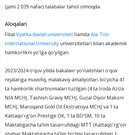
(jami 2 039 nafar) talabalar tahsil olmoqda.
Aloqalari
Filial
Vyatka davlat universiteti
hamda
Ala-Too
International University
universitetlari bilan akademik
hamkorlikni yoʻlga qoʻyilgan.
2023/2024 oʻquv yilida bakalavr yoʻnalishlari oʻquv
rejalariga muvofiq, malakaviy amaliyotlari boʻyicha 41
ta hamkorlik shartnomalari tuzilgan (4 ta Iroda Aziza
NIA MCHJ, Tashish Graviy MCHJ, Guzal Diyor Makoni
MCHJ, Maroqand Gold Oil Ekstratsiya MCHJ va 1 ta
Kattaqoʻrgʻon Prestige OK, 1 ta BOʻSM, 10 ta
Maktabgacha taʼlim tasarrufidagi MTT (Kattaqoʻrgʻon
shahar Maktabgacha taʼlim boʻlimi tasarrufidagi 1-