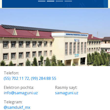
Telefon:
(55) 702 11 72, (99) 284 88 55
Elektron pochta:
Rasmiy sayt:
info@samaguni.uz
samaguni.uz
Telegram:
@samdukf_mx