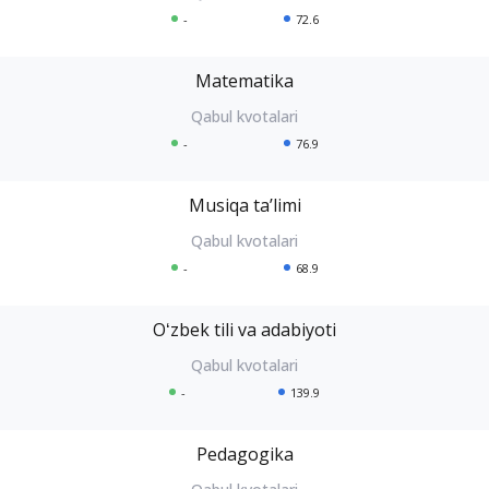
-
72.6
Matematika
-
76.9
Musiqa taʼlimi
-
68.9
Oʻzbek tili va adabiyoti
-
139.9
Pedagogika