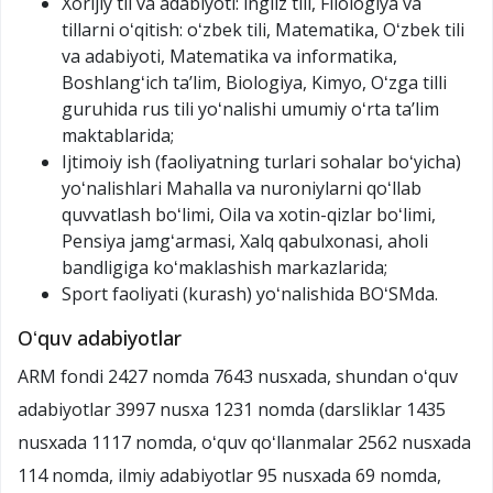
Xorijiy til va adabiyoti: ingliz tili, Filologiya va
tillarni oʻqitish: oʻzbek tili, Matematika, Oʻzbek tili
va adabiyoti, Matematika va informatika,
Boshlangʻich taʼlim, Biologiya, Kimyo, Oʻzga tilli
guruhida rus tili yoʻnalishi umumiy oʻrta taʼlim
maktablarida;
Ijtimoiy ish (faoliyatning turlari sohalar boʻyicha)
yoʻnalishlari Mahalla va nuroniylarni qoʻllab
quvvatlash boʻlimi, Oila va xotin-qizlar boʻlimi,
Pensiya jamgʻarmasi, Xalq qabulxonasi, aholi
bandligiga koʻmaklashish markazlarida;
Sport faoliyati (kurash) yoʻnalishida BOʻSMda.
Oʻquv adabiyotlar
ARM fondi 2427 nomda 7643 nusxada, shundan oʻquv
adabiyotlar 3997 nusxa 1231 nomda (darsliklar 1435
nusxada 1117 nomda, oʻquv qoʻllanmalar 2562 nusxada
114 nomda, ilmiy adabiyotlar 95 nusxada 69 nomda,