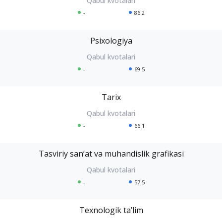
-
86.2
Psixologiya
-
69.5
Tarix
-
66.1
Tasviriy sanʼat va muhandislik grafikasi
-
57.5
Texnologik taʼlim