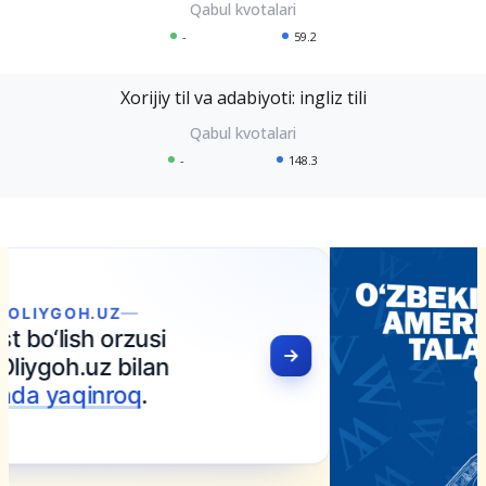
-
59.2
Xorijiy til va adabiyoti: ingliz tili
-
148.3