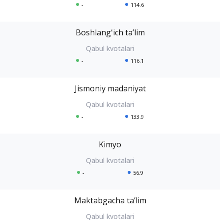
-
114.6
Boshlangʻich taʼlim
-
116.1
Jismoniy madaniyat
-
133.9
Kimyo
-
56.9
Maktabgacha taʼlim