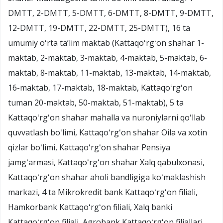
DMTT, 2-DMTT, 5-DMTT, 6-DMTT, 8-DMTT, 9-DMTT,
12-DMTT, 19-DMTT, 22-DMTT, 25-DMTT), 16 ta
umumiy oʻrta taʼlim maktab (Kattaqoʻrgʻon shahar 1-
maktab, 2-maktab, 3-maktab, 4-maktab, 5-maktab, 6-
maktab, 8-maktab, 11-maktab, 13-maktab, 14-maktab,
16-maktab, 17-maktab, 18-maktab, Kattaqoʻrgʻon
tuman 20-maktab, 50-maktab, 51-maktab), 5 ta
Kattaqoʻrgʻon shahar mahalla va nuroniylarni qoʻllab
quvvatlash boʻlimi, Kattaqoʻrgʻon shahar Oila va xotin
qizlar boʻlimi, Kattaqoʻrgʻon shahar Pensiya
jamgʻarmasi, Kattaqoʻrgʻon shahar Xalq qabulxonasi,
Kattaqoʻrgʻon shahar aholi bandligiga koʻmaklashish
markazi, 4 ta Mikrokredit bank Kattaqoʻrgʻon filiali,
Hamkorbank Kattaqoʻrgʻon filiali, Xalq banki
Kattaqoʻrgʻon filiali, Agrobank Kattaqoʻrgʻon filiallari