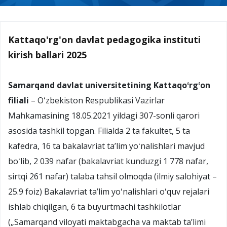
Kattaqo'rg'on davlat pedagogika instituti
kirish ballari 2025
Samarqand davlat universitetining Kattaqoʻrgʻon
filiali
– Oʻzbekiston Respublikasi Vazirlar
Mahkamasining 18.05.2021 yildagi 307-sonli qarori
asosida tashkil topgan. Filialda 2 ta fakultet, 5 ta
kafedra, 16 ta bakalavriat taʼlim yoʻnalishlari mavjud
boʻlib, 2 039 nafar (bakalavriat kunduzgi 1 778 nafar,
sirtqi 261 nafar) talaba tahsil olmoqda (ilmiy salohiyat –
25.9 foiz) Bakalavriat taʼlim yoʻnalishlari oʻquv rejalari
ishlab chiqilgan, 6 ta buyurtmachi tashkilotlar
(„Samarqand viloyati maktabgacha va maktab taʼlimi