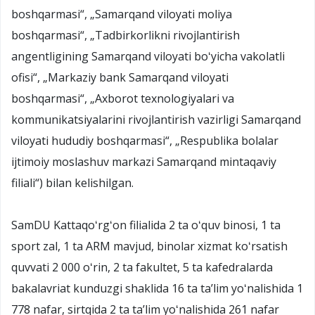
boshqarmasi“, „Samarqand viloyati moliya
boshqarmasi“, „Tadbirkorlikni rivojlantirish
angentligining Samarqand viloyati boʻyicha vakolatli
ofisi“, „Markaziy bank Samarqand viloyati
boshqarmasi“, „Axborot texnologiyalari va
kommunikatsiyalarini rivojlantirish vazirligi Samarqand
viloyati hududiy boshqarmasi“, „Respublika bolalar
ijtimoiy moslashuv markazi Samarqand mintaqaviy
filiali“) bilan kelishilgan.
SamDU Kattaqoʻrgʻon filialida 2 ta oʻquv binosi, 1 ta
sport zal, 1 ta ARM mavjud, binolar xizmat koʻrsatish
quvvati 2 000 oʻrin, 2 ta fakultet, 5 ta kafedralarda
bakalavriat kunduzgi shaklida 16 ta taʼlim yoʻnalishida 1
778 nafar, sirtqida 2 ta taʼlim yoʻnalishida 261 nafar