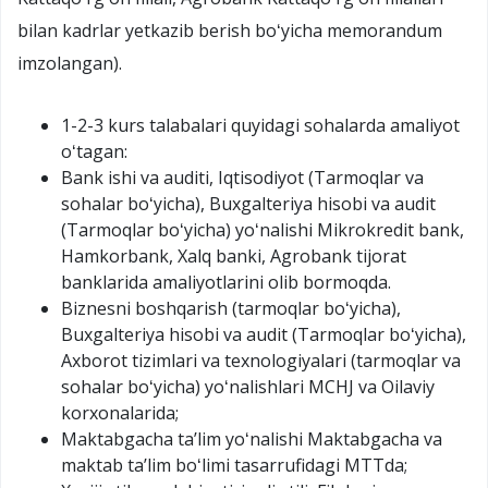
bilan kadrlar yetkazib berish boʻyicha memorandum
imzolangan).
1-2-3 kurs talabalari quyidagi sohalarda amaliyot
oʻtagan:
Bank ishi va auditi, Iqtisodiyot (Tarmoqlar va
sohalar boʻyicha), Buxgalteriya hisobi va audit
(Tarmoqlar boʻyicha) yoʻnalishi Mikrokredit bank,
Hamkorbank, Xalq banki, Agrobank tijorat
banklarida amaliyotlarini olib bormoqda.
Biznesni boshqarish (tarmoqlar boʻyicha),
Buxgalteriya hisobi va audit (Tarmoqlar boʻyicha),
Axborot tizimlari va texnologiyalari (tarmoqlar va
sohalar boʻyicha) yoʻnalishlari MCHJ va Oilaviy
korxonalarida;
Maktabgacha taʼlim yoʻnalishi Maktabgacha va
maktab taʼlim boʻlimi tasarrufidagi MTTda;