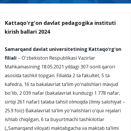
Kattaqo'rg'on davlat pedagogika instituti
kirish ballari 2024
Samarqand davlat universitetining Kattaqoʻrgʻon
filiali
– Oʻzbekiston Respublikasi Vazirlar
Mahkamasining 18.05.2021 yildagi 307-sonli qarori
asosida tashkil topgan. Filialda 2 ta fakultet, 5 ta
kafedra, 16 ta bakalavriat taʼlim yoʻnalishlari mavjud
boʻlib, 2 039 nafar (bakalavriat kunduzgi 1 778 nafar,
sirtqi 261 nafar) talaba tahsil olmoqda (ilmiy salohiyat –
25.9 foiz) Bakalavriat taʼlim yoʻnalishlari oʻquv rejalari
ishlab chiqilgan, 6 ta buyurtmachi tashkilotlar
(„Samarqand viloyati maktabgacha va maktab taʼlimi