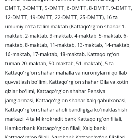
DMTT, 2-DMTT, 5-DMTT, 6-DMTT, 8-DMTT, 9-DMTT,
12-DMTT, 19-DMTT, 22-DMTT, 25-DMTT), 16 ta
umumiy oʻrta taʼlim maktab (Kattaqoʻrgʻon shahar 1-
maktab, 2-maktab, 3-maktab, 4-maktab, 5-maktab, 6-
maktab, 8-maktab, 11-maktab, 13-maktab, 14-maktab,
16-maktab, 17-maktab, 18-maktab, Kattaqoʻrgʻon
tuman 20-maktab, 50-maktab, 51-maktab), 5 ta
Kattaqoʻrgʻon shahar mahalla va nuroniylarni qoʻllab
quvvatlash boʻlimi, Kattaqoʻrgʻon shahar Oila va xotin
qizlar boʻlimi, Kattaqoʻrgʻon shahar Pensiya
jamgʻarmasi, Kattaqoʻrgʻon shahar Xalq qabulxonasi,
Kattaqoʻrgʻon shahar aholi bandligiga koʻmaklashish
markazi, 4 ta Mikrokredit bank Kattaqoʻrgʻon filiali,
Hamkorbank Kattaqoʻrgʻon filiali, Xalq banki
Kattaqoʻrgʻon filiali, Agrobank Kattaqoʻrgʻon filiallari