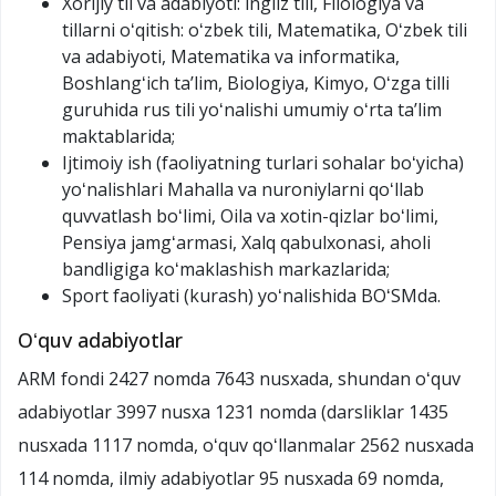
Xorijiy til va adabiyoti: ingliz tili, Filologiya va
tillarni oʻqitish: oʻzbek tili, Matematika, Oʻzbek tili
va adabiyoti, Matematika va informatika,
Boshlangʻich taʼlim, Biologiya, Kimyo, Oʻzga tilli
guruhida rus tili yoʻnalishi umumiy oʻrta taʼlim
maktablarida;
Ijtimoiy ish (faoliyatning turlari sohalar boʻyicha)
yoʻnalishlari Mahalla va nuroniylarni qoʻllab
quvvatlash boʻlimi, Oila va xotin-qizlar boʻlimi,
Pensiya jamgʻarmasi, Xalq qabulxonasi, aholi
bandligiga koʻmaklashish markazlarida;
Sport faoliyati (kurash) yoʻnalishida BOʻSMda.
Oʻquv adabiyotlar
ARM fondi 2427 nomda 7643 nusxada, shundan oʻquv
adabiyotlar 3997 nusxa 1231 nomda (darsliklar 1435
nusxada 1117 nomda, oʻquv qoʻllanmalar 2562 nusxada
114 nomda, ilmiy adabiyotlar 95 nusxada 69 nomda,