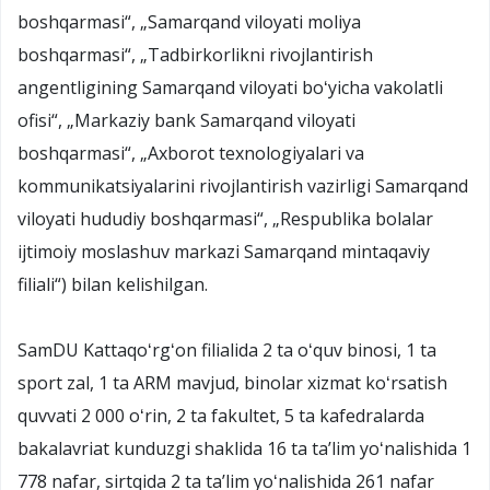
boshqarmasi“, „Samarqand viloyati moliya
boshqarmasi“, „Tadbirkorlikni rivojlantirish
angentligining Samarqand viloyati boʻyicha vakolatli
ofisi“, „Markaziy bank Samarqand viloyati
boshqarmasi“, „Axborot texnologiyalari va
kommunikatsiyalarini rivojlantirish vazirligi Samarqand
viloyati hududiy boshqarmasi“, „Respublika bolalar
ijtimoiy moslashuv markazi Samarqand mintaqaviy
filiali“) bilan kelishilgan.
SamDU Kattaqoʻrgʻon filialida 2 ta oʻquv binosi, 1 ta
sport zal, 1 ta ARM mavjud, binolar xizmat koʻrsatish
quvvati 2 000 oʻrin, 2 ta fakultet, 5 ta kafedralarda
bakalavriat kunduzgi shaklida 16 ta taʼlim yoʻnalishida 1
778 nafar, sirtqida 2 ta taʼlim yoʻnalishida 261 nafar