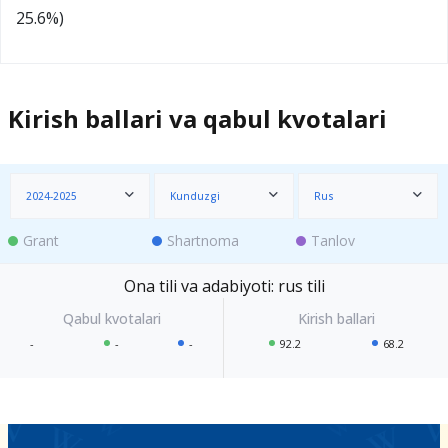
25.6%)
Kirish ballari va qabul kvotalari
2024-2025
Kunduzgi
Rus
Grant
Shartnoma
Tanlov
Ona tili va adabiyoti: rus tili
-
-
-
92.2
68.2