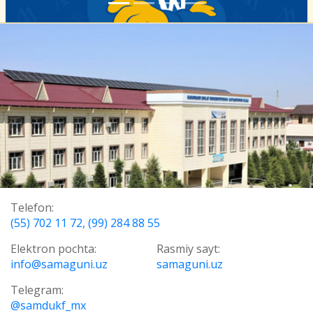
Telefon:
(55) 702 11 72, (99) 284 88 55
Elektron pochta:
Rasmiy sayt:
info@samaguni.uz
samaguni.uz
Telegram:
@samdukf_mx