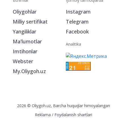
Bo‘limlar
Ijtimoiy tarmoqlarda
Oliygohlar
Instagram
Milliy sertifikat
Telegram
Yangiliklar
Facebook
Ma'lumotlar
Analitika
Imtihonlar
Webster
My.Oliygoh.uz
2026 © Oliygoh.uz, Barcha huquqlar himoyalangan
Reklama
/
Foydalanish shartlari