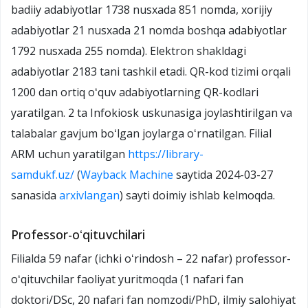
badiiy adabiyotlar 1738 nusxada 851 nomda, xorijiy
adabiyotlar 21 nusxada 21 nomda boshqa adabiyotlar
1792 nusxada 255 nomda). Elektron shakldagi
adabiyotlar 2183 tani tashkil etadi. QR-kod tizimi orqali
1200 dan ortiq oʻquv adabiyotlarning QR-kodlari
yaratilgan. 2 ta Infokiosk uskunasiga joylashtirilgan va
talabalar gavjum boʻlgan joylarga oʻrnatilgan. Filial
ARM uchun yaratilgan
https://library-
samdukf.uz/
(
Wayback Machine
saytida 2024-03-27
sanasida
arxivlangan
) sayti doimiy ishlab kelmoqda.
Professor-oʻqituvchilari
Filialda 59 nafar (ichki oʻrindosh – 22 nafar) professor-
oʻqituvchilar faoliyat yuritmoqda (1 nafari fan
doktori/DSc, 20 nafari fan nomzodi/PhD, ilmiy salohiyat