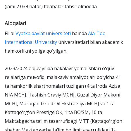
(jami 2 039 nafar) talabalar tahsil olmoqda.
Aloqalari
Filial
Vyatka davlat universiteti
hamda
Ala-Too
International University
universitetlari bilan akademik
hamkorlikni yoʻlga qoʻyilgan.
2023/2024 oʻquv yilida bakalavr yoʻnalishlari oʻquv
rejalariga muvofiq, malakaviy amaliyotlari boʻyicha 41
ta hamkorlik shartnomalari tuzilgan (4 ta Iroda Aziza
NIA MCHJ, Tashish Graviy MCHJ, Guzal Diyor Makoni
MCHJ, Maroqand Gold Oil Ekstratsiya MCHJ va 1 ta
Kattaqoʻrgʻon Prestige OK, 1 ta BOʻSM, 10 ta
Maktabgacha taʼlim tasarrufidagi MTT (Kattaqoʻrgʻon
shahar Maktabgacha taʼlim boʻlimi tasarrufidagi 1-